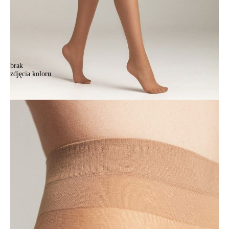
brak
zdjęcia koloru
Колготки женские CE DRESS CODE 40 (конверт),р.2, natural
Колготки женские CE DRESS CODE 40 (конверт),р.2, natural
23,90 zł
Kolory:
BRAK
ZDJĘCIA
BRAK
ZDJĘCIA
BRAK
ZDJĘCIA
Rozmiary:
Tabela rozmiarów
2
3
4
5
Ilość:
-
+