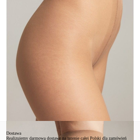
• уплотненный мысок
• плоский шов
• без шортиков
• идеально подходят для офисного дресс-кода.
SKU
1001481820020001
Skład
полиамид 83%, эластан 17%
Udostępnij produkt
Podmiot odpowiedzialny
EuroTrade Tex Sp z o.o.
Św. Teresy 91
91-341, Łódź, Polska
+48 500-503-636
info@conteshop.pl
Ten produkt nie ma pytań Możesz zadać pytanie, klikając przycisk
poniżej
Zadaj pytanie
Nowe pytanie
Wyślij
Dostawa
Realizujemy darmową dostawę na terenie całej Polski dla zamówień