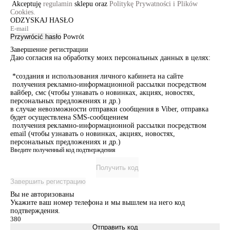
Akceptuję
regulamin
sklepu oraz
Politykę Prywatności i Plików
Cookies.
ODZYSKAJ HASŁO
Przywrócić hasło
Powrót
Завершение регистрации
Даю согласия на обработку моих персональных данных в целях:
*создания и использования личного кабинета на сайте
получения рекламно-информационной рассылки посредством
вайбер, смс (чтобы узнавать о новинках, акциях, новостях,
персональных предложениях и др.)
в случае невозможности отправки сообщения в Viber, отправка
будет осуществлена SMS-сообщением
получения рекламно-информационной рассылки посредством
email (чтобы узнавать о новинках, акциях, новостях,
персональных предложениях и др.)
Введите полученный код подтверждения
Получить код
Завершить регистрацию
Вы не авторизованы
Укажите ваш номер телефона и мы вышлем на него код
подтверждения.
Отправить код