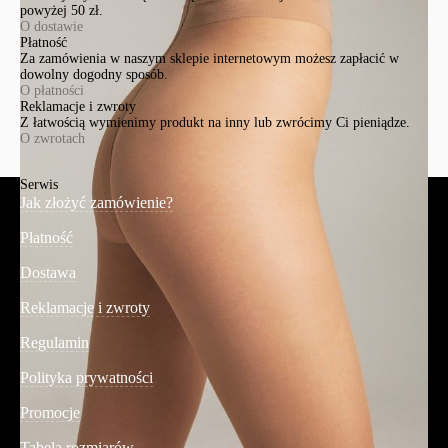
powyżej 50 zł.
O dostawie
Płatność
Za zamówienia w naszym sklepie internetowym możesz zapłacić w
dowolny dogodny sposób.
O płatności
Reklamacje i zwroty
Z łatwością wymienimy produkt na inny lub zwrócimy Ci pieniądze.
O zwrotach
Serwis
Jak złożyć zamówienie?
Płatność
Dostawa
Reklamacje i zwroty
Regulamin
Polityka prywatności
Promocje
Tabela rozmiarów