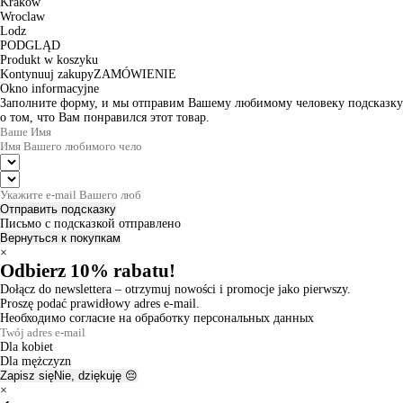
Krakow
Wroclaw
Lodz
PODGLĄD
Produkt w koszyku
Kontynuuj zakupy
ZAMÓWIENIE
Okno informacyjne
Заполните форму, и мы отправим Вашему любимому человеку подсказку
о том, что Вам понравился этот товар.
Отправить подсказку
Письмо с подсказкой отправлено
Вернуться к покупкам
×
Odbierz 10% rabatu!
Dołącz do newslettera – otrzymuj nowości i promocje jako pierwszy.
Proszę podać prawidłowy adres e-mail.
Необходимо согласие на обработку персональных данных
Dla kobiet
Dla mężczyzn
Zapisz się
Nie, dziękuję 😔
×