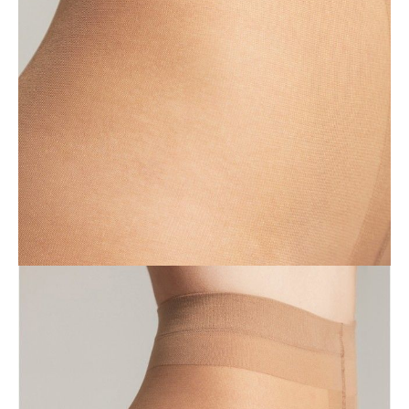
DODAJ DO KOSZYKA
Jak złożyć zamówienie
POWIADOM MNIE O DOSTĘPNOŚCI
ПОЛУЧИТЬ ПО EMAIL
Dostawa
Kurier,
darmowa od 99 zł
czas dostawy: 1-2 dni robocze
Paczkomaty InPost 24/7,
darmowa od 50 zł
czas dostawy: 1-2 dni robocze
Odbiór osobisty
w sklepie Conte (Łodz)
pn.- czw. 8:00 - 16:00, pt. 8:00 - 14:00
Opis produktu
Opinie
Pytania
O produkcie
Тонкие прозрачные эластичные колготки DRESS CODE с
эффектом «второй кожи» идеально облегают и маскируют мелкие
несовершенства кожи, оставаясь при этом незаметными на ногах.
• эффект «второй кожи»
• хлопковая ластовица