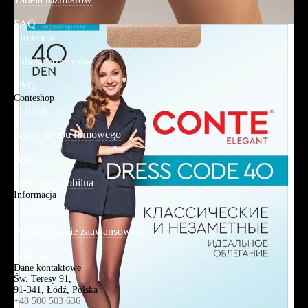
FAQ
Promocje
Tabela rozmiarów
FAQ
Conteshop
O firmie
Adres sklepu firmowego
Blog
Aplikacja mobilna
Informacja
Mapa strony
Wyszukiwanie zaawansowane
Kontakt
Dane kontaktowe
Św. Teresy 91,
91-341, Łódź, Polska
+48 500 503 636