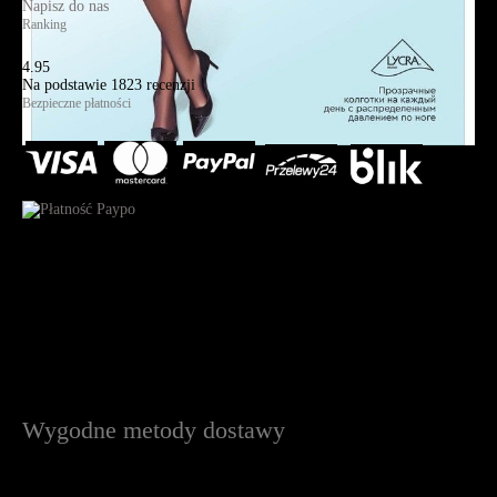
Napisz do nas
Ranking
4.95
Na podstawie
1823
recenzji
Bezpieczne płatności
Wygodne metody dostawy