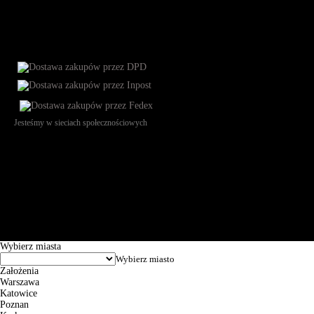
Jesteśmy w sieciach społecznościowych
Św. Teresy 91, 91-341, Łódź, Poland, NIP 732-216-37-57, REGON
101144034, Powszechna Kasa Oszczędności Bank Polski SA, ul.
Puławska 15, 02-515 Warszawa: 30102034080000410205628799.
Godziny pracy: 8:00-16:00 od poniedziałku do piątku. Czas realizacji
zamówienia wynosi od 24h do 2 dni roboczych.
© 2026 EuroTrade Tex Sp. z o.o.
Wybierz miasta
Założenia
Warszawa
Katowice
Poznan