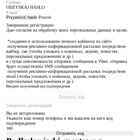
Cookies.
ODZYSKAJ HASŁO
Przywrócić hasło
Powrót
Завершение регистрации
Даю согласия на обработку моих персональных данных в целях:
*создания и использования личного кабинета на сайте
получения рекламно-информационной рассылки посредством
вайбер, смс (чтобы узнавать о новинках, акциях, новостях,
персональных предложениях и др.)
в случае невозможности отправки сообщения в Viber, отправка
будет осуществлена SMS-сообщением
получения рекламно-информационной рассылки посредством
email (чтобы узнавать о новинках, акциях, новостях,
персональных предложениях и др.)
Введите полученный код подтверждения
Получить код
Завершить регистрацию
Вы не авторизованы
Укажите ваш номер телефона и мы вышлем на него код
подтверждения.
Отправить код