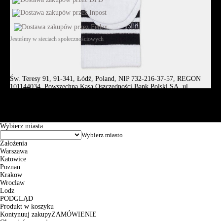
Jesteśmy w sieciach społecznościowych
Św. Teresy 91, 91-341, Łódź, Poland, NIP 732-216-37-57, REGON
101144034, Powszechna Kasa Oszczędności Bank Polski SA, ul.
Puławska 15, 02-515 Warszawa: 30102034080000410205628799.
Godziny pracy: 8:00-16:00 od poniedziałku do piątku. Czas realizacji
zamówienia wynosi od 24h do 2 dni roboczych.
© 2026 EuroTrade Tex Sp. z o.o.
Wybierz miasta
Założenia
Warszawa
Katowice
Poznan
Krakow
Wroclaw
Lodz
PODGLĄD
Produkt w koszyku
Kontynuuj zakupy
ZAMÓWIENIE