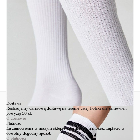
bawełna 54%, poliamid 42%, elastan 4%
Udostępnij produkt
Podmiot odpowiedzialny
EuroTrade Tex Sp z o.o.
Św. Teresy 91
91-341, Łódź, Polska
+48 500-503-636
info@conteshop.pl
Ten produkt nie ma pytań Możesz zadać pytanie, klikając przycisk
poniżej
Zadaj pytanie
Nowe pytanie
Wyślij
Dostawa
Realizujemy darmową dostawę na terenie całej Polski dla zamówień
powyżej 50 zł.
O dostawie
Płatność
Za zamówienia w naszym sklepie internetowym możesz zapłacić w
dowolny dogodny sposób.
O płatności