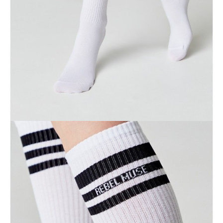
ПОЛУЧИТЬ ПО EMAIL
Dostawa
Kurier,
darmowa od 99 zł
czas dostawy: 1-2 dni robocze
Paczkomaty InPost 24/7,
darmowa od 50 zł
czas dostawy: 1-2 dni robocze
Odbiór osobisty
w sklepie Conte (Łodz)
pn.- czw. 8:00 - 16:00, pt. 8:00 - 14:00
Opis produktu
Opinie
Pytania
O produkcie
Podkolanówki sportowe wykonane z bawełny są miękkie, przyjemne w
dotyku, ściśle przylegają do nogi i nie zsuwają się dzięki
przemyślanemu projektowi: cała nogawka (od pięty do górnej
krawędzi) wykonana jest z dzianiny z dodatkiem nitek elastanu, które
tworzą elastyczną opaskę.
Cechy modelu:
• idealne dopasowanie,
• kontrastujące poziome paski,
• zaprojektowany, aby stać się stylowym akcentem w Twoim wyglądzie.
SKU
1001080100030015009
Skład