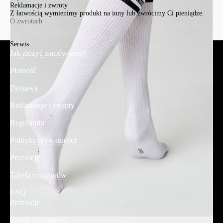
Reklamacje i zwroty
Z łatwością wymienimy produkt na inny lub zwrócimy Ci pieniądze.
O zwrotach
Serwis
Jak złożyć zamówienie?
Płatność
Dostawa
Reklamacje i zwroty
Regulamin
Polityka prywatności
Promocje
Tabela rozmiarów
FAQ
Promocje
Tabela rozmiarów