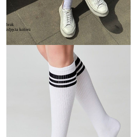
brak
zdjęcia koloru
Podkolanówki damskie CONTE ELEGANT CLASSIC, r.36-39, 009
biały
Podkolanówki damskie CONTE ELEGANT CLASSIC, r.36-39, 009
biały
20,90 zł
Kolory:
BRAK
ZDJĘCIA
BRAK
ZDJĘCIA
Rozmiary:
Tabela rozmiarów
36-39
Ilość:
-
+
DODAJ DO KOSZYKA
Jak złożyć zamówienie
POWIADOM MNIE O DOSTĘPNOŚCI