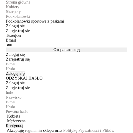
Strona główna
Kobiety
Skarpety
Podkolanówki
Podkolanówki sportowe z paskami
Zaloguj się
Zarejestruj się
Телефон
Email
Отправить код
Zaloguj się
Zarejestruj się
Zaloguj się
ODZYSKAJ HASŁO
Zaloguj się
Zarejestruj się
Kobieta
Mężczyzna
Kontynuuj
Akceptuję
regulamin
sklepu oraz
Politykę Prywatności i Plików