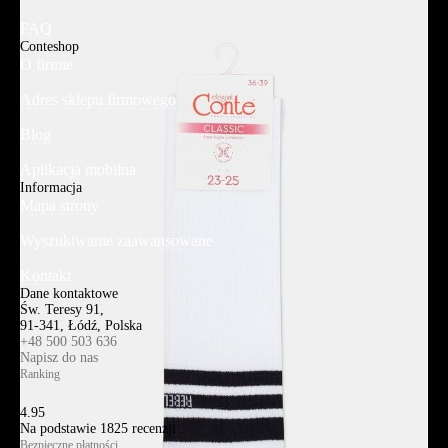
FAQ
Conteshop
O firmie
Adres sklepu firmowego
Blog
Aplikacja mobilna
Informacja
Mapa strony
Wyszukiwanie zaawansowane
Kontakt
Dane kontaktowe
Św. Teresy 91,
91-341, Łódź, Polska
+48 500 503 636
Napisz do nas
Ranking
4.95
Na podstawie
1825
recenzji
Bezpieczne płatności