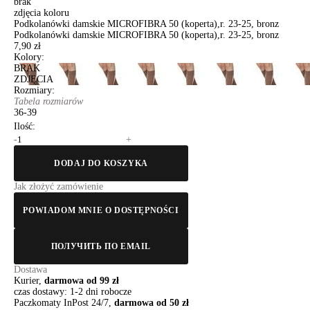
brak
zdjęcia koloru
Podkolanówki damskie MICROFIBRA 50 (koperta),r. 23-25, bronz
Podkolanówki damskie MICROFIBRA 50 (koperta),r. 23-25, bronz
7,90 zł
Kolory:
BRAK
ZDJĘCIA
Rozmiary:
Tabela rozmiarów
36-39
Ilość:
-
+
DODAJ DO KOSZYKA
Jak złożyć zamówienie
POWIADOM MNIE O DOSTĘPNOŚCI
ПОЛУЧИТЬ ПО EMAIL
Dostawa
Kurier,
darmowa od 99 zł
czas dostawy: 1-2 dni robocze
Paczkomaty InPost 24/7,
darmowa od 50 zł