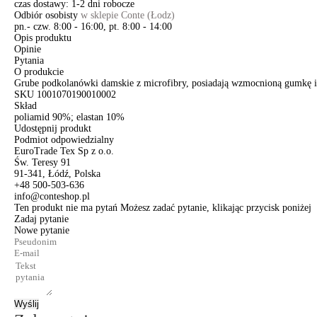
czas dostawy: 1-2 dni robocze
Odbiór osobisty
w sklepie Conte (Łodz)
pn.- czw. 8:00 - 16:00, pt. 8:00 - 14:00
Opis produktu
Opinie
Pytania
O produkcie
Grube podkolanówki damskie z microfibry, posiadają wzmocnioną gumkę i p
SKU
1001070190010002
Skład
poliamid 90%; elastan 10%
Udostępnij produkt
Podmiot odpowiedzialny
EuroTrade Tex Sp z o.o.
Św. Teresy 91
91-341, Łódź, Polska
+48 500-503-636
info@conteshop.pl
Ten produkt nie ma pytań Możesz zadać pytanie, klikając przycisk poniżej
Zadaj pytanie
Nowe pytanie
Wyślij