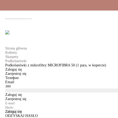
+48 500 503 636
KOBIETY
MĘŻCZYŹNI
DLA DZIEWCZYNEK
DL
Strona główna
Kobiety
Skarpety
Podkolanówki
Podkolanówki z mikrofibry MICROFIBRA 50 (1 para, w kopercie)
Zaloguj się
Zarejestruj się
Телефон
Email
Zaloguj się
Zarejestruj się
Zaloguj się
ODZYSKAJ HASŁO