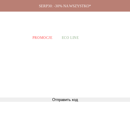
SERP30: -30% NA WSZYSTKO*
O firmie
A CHŁOPCÓW
PROMOCJE
ECO LINE
Отправить код