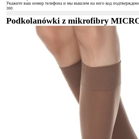
Укажите ваш номер телефона и мы вышлем на него код подтверждени
Podkolanówki z mikrofibry MICROF