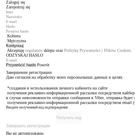
Zaloguj się
Zarejestruj się
Kobieta
Mężczyzna
Kontynuuj
Akceptuję
regulamin
sklepu oraz
Politykę Prywatności i Plików Cookies.
ODZYSKAJ HASŁO
Przywrócić hasło
Powrót
Завершение регистрации
Даю согласия на обработку моих персональных данных в целях:
*создания и использования личного кабинета на сайте
получения рекламно-информационной рассылки посредством вайбер, 
в случае невозможности отправки сообщения в Viber, отправка буде
получения рекламно-информационной рассылки посредством email (ч
Введите полученный код подтверждения
Получить код
Завершить регистрацию
Вы не авторизованы