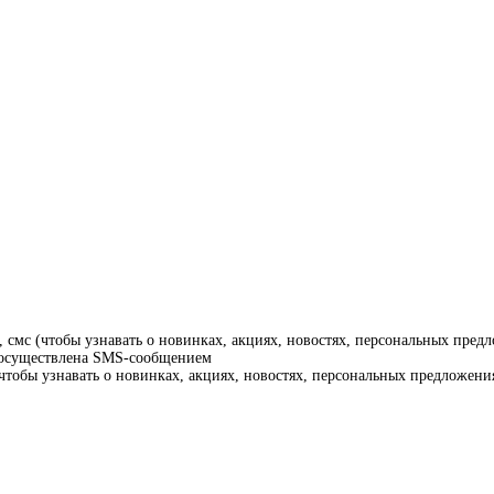
смс (чтобы узнавать о новинках, акциях, новостях, персональных предл
т осуществлена SMS-сообщением
тобы узнавать о новинках, акциях, новостях, персональных предложения