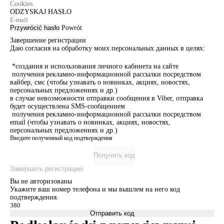
Cookies.
ODZYSKAJ HASŁO
Przywrócić hasło
Powrót
Завершение регистрации
Даю согласия на обработку моих персональных данных в целях:
*создания и использования личного кабинета на сайте
получения рекламно-информационной рассылки посредством
вайбер, смс (чтобы узнавать о новинках, акциях, новостях,
персональных предложениях и др.)
в случае невозможности отправки сообщения в Viber, отправка
будет осуществлена SMS-сообщением
получения рекламно-информационной рассылки посредством
email (чтобы узнавать о новинках, акциях, новостях,
персональных предложениях и др.)
Введите полученный код подтверждения
Получить код
Завершить регистрацию
Вы не авторизованы
Укажите ваш номер телефона и мы вышлем на него код
подтверждения.
Отправить код