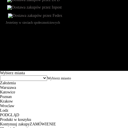
Jesteśmy w sieciach społecznościowych
Św. Teresy 91, 91-341, Łódź, Poland, NIP 732-216-37-57, REGON
101144034, Powszechna Kasa Oszczędności Bank Polski SA, ul.
Puławska 15, 02-515 Warszawa: 30102034080000410205628799.
Godziny pracy: 8:00-16:00 od poniedziałku do piątku. Czas realizacji
zamówienia wynosi od 24h do 2 dni roboczych.
© 2026 EuroTrade Tex Sp. z o.o.
Wybierz miasta
Założenia
Warszawa
Katowice
Poznan
Krakow
Wroclaw
Lodz
PODGLĄD
Produkt w koszyku
Kontynuuj zakupy
ZAMÓWIENIE