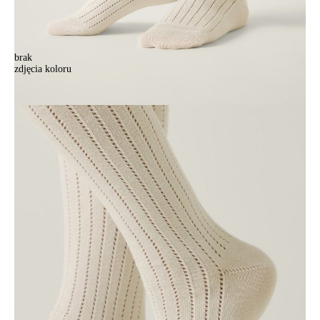
brak
zdjęcia koloru
Podkolanówki damskie CONTE ELEGANT CLASSIC, r.36-39, 011
mleczny
Podkolanówki damskie CONTE ELEGANT CLASSIC, r.36-39, 011
mleczny
19,90 zł
Kolory:
BRAK
ZDJĘCIA
Rozmiary:
Tabela rozmiarów
36-39
Ilość:
-
+
DODAJ DO KOSZYKA
Jak złożyć zamówienie
POWIADOM MNIE O DOSTĘPNOŚCI