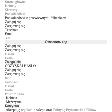
Strona główna
Kobiety
Skarpety
Podkolanówki
Podkolanówki z przewiewnymi falbankami
Zaloguj się
Zarejestruj się
Телефон
Email
Отправить код
Zaloguj się
Zarejestruj się
Zaloguj się
ODZYSKAJ HASŁO
Zaloguj się
Zarejestruj się
Kobieta
Mężczyzna
Kontynuuj
Akceptuję
regulamin
sklepu oraz
Politykę Prywatności i Plików