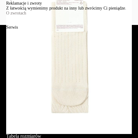
Reklamacje i zwroty
Z łatwością wymienimy produkt na inny lub zwrócimy Ci pieniądze.
O zwrotach
Serwis
Jak złożyć zamówienie?
Płatność
Dostawa
Reklamacje i zwroty
Regulamin
Polityka prywatności
Promocje
Tabela rozmiarów
FAQ
Promocje
Tabela rozmiarów