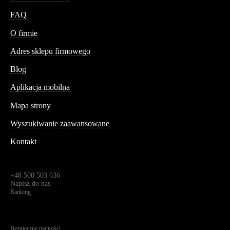
FAQ
Conteshop
O firmie
Adres sklepu firmowego
Blog
Aplikacja mobilna
Informacja
Mapa strony
Wyszukiwanie zaawansowane
Kontakt
Dane kontaktowe
Św. Teresy 91,
91-341, Łódź, Polska
+48 500 503 636
Napisz do nas
Ranking
4.95
Na podstawie
1823
recenzji
Bezpieczne płatności