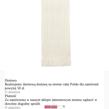
bawełna 84%, poliamid 14%, elastan 2%
Udostępnij produkt
Podmiot odpowiedzialny
EuroTrade Tex Sp z o.o.
Św. Teresy 91
91-341, Łódź, Polska
+48 500-503-636
info@conteshop.pl
Ten produkt nie ma pytań Możesz zadać pytanie, klikając przycisk
poniżej
Zadaj pytanie
Nowe pytanie
Wyślij
Dostawa
Realizujemy darmową dostawę na terenie całej Polski dla zamówień
powyżej 50 zł.
O dostawie
Płatność
Za zamówienia w naszym sklepie internetowym możesz zapłacić w
dowolny dogodny sposób.
O płatności