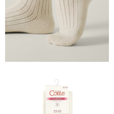
ПОЛУЧИТЬ ПО EMAIL
Dostawa
Kurier,
darmowa od 99 zł
czas dostawy: 1-2 dni robocze
Paczkomaty InPost 24/7,
darmowa od 50 zł
czas dostawy: 1-2 dni robocze
Odbiór osobisty
w sklepie Conte (Łodz)
pn.- czw. 8:00 - 16:00, pt. 8:00 - 14:00
Opis produktu
Opinie
Pytania
O produkcie
Podkolanówki z przewiewnymi falbankami idealnie sprawdzą się w
swobodnych, codziennych stylizacjach. Wykonane z wysokiej jakości
bawełny, zapewniają doskonałą oddychalność. Idealnie dopasowują się
do stopy i dzięki szerokiej gumce nie przesuwają się, zapewniając
całodzienny komfort.
Cechy modelu:
• szeroka gumka,
• marszczony przód,
• wykonane z miękkiej bawełny,
• odporne na pranie,
• styl zaczyna się od indywidualności.
SKU
1001080110030383011
Skład