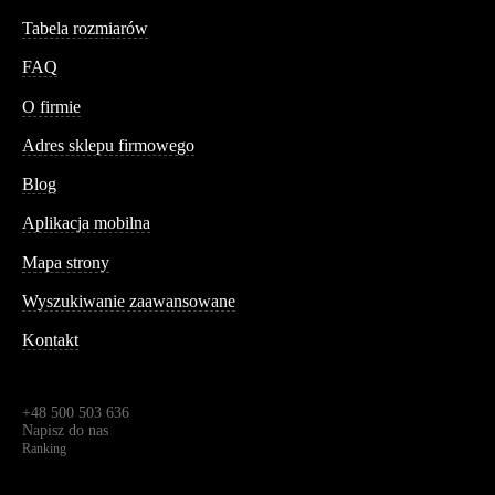
Tabela rozmiarów
FAQ
Conteshop
O firmie
Adres sklepu firmowego
Blog
Aplikacja mobilna
Informacja
Mapa strony
Wyszukiwanie zaawansowane
Kontakt
Dane kontaktowe
Św. Teresy 91,
91-341, Łódź, Polska
+48 500 503 636
Napisz do nas
Ranking
4.95