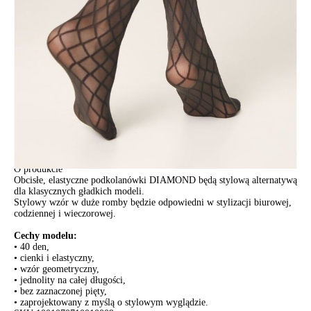
ПОЛУЧИТЬ ПО EMAIL
Dostawa
Kurier,
darmowa od 99 zł
czas dostawy: 1-2 dni robocze
Paczkomaty InPost 24/7,
darmowa od 50 zł
czas dostawy: 1-2 dni robocze
Odbiór osobisty
w sklepie Conte (Łodz)
pn.- czw. 8:00 - 16:00, pt. 8:00 - 14:00
Opis produktu
Opinie
Pytania
O produkcie
Obcisłe, elastyczne podkolanówki DIAMOND będą stylową alternatywą
dla klasycznych gładkich modeli.
Stylowy wzór w duże romby będzie odpowiedni w stylizacji biurowej,
codziennej i wieczorowej.
Cechy modelu:
• 40 den,
• cienki i elastyczny,
• wzór geometryczny,
• jednolity na całej długości,
• bez zaznaczonej pięty,
• zaprojektowany z myślą o stylowym wyglądzie.