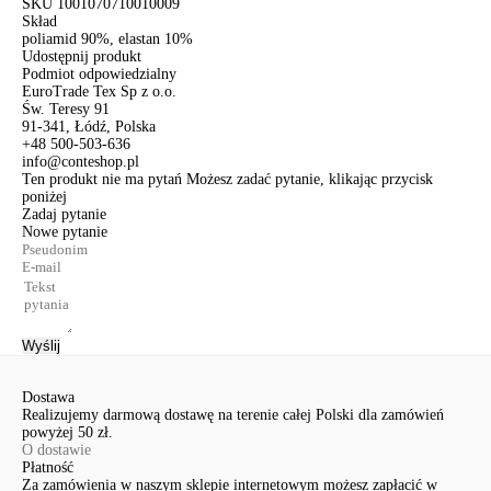
SKU
1001070710010009
Skład
poliamid 90%, elastan 10%
Udostępnij produkt
Podmiot odpowiedzialny
EuroTrade Tex Sp z o.o.
Św. Teresy 91
91-341, Łódź, Polska
+48 500-503-636
info@conteshop.pl
Ten produkt nie ma pytań Możesz zadać pytanie, klikając przycisk
poniżej
Zadaj pytanie
Nowe pytanie
Wyślij
Dostawa
Realizujemy darmową dostawę na terenie całej Polski dla zamówień
powyżej 50 zł.
O dostawie
Płatność
Za zamówienia w naszym sklepie internetowym możesz zapłacić w