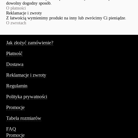
dowolny dogodny sposób.
O płatności
Reklamacje i zwroty
Z łatwością wymienimy produkt na inny lub zwrócimy Ci pieniądze.
O zwrotach
Serwis
Jak złożyć zamówienie?
Płatność
Dostawa
Reklamacje i zwroty
Regulamin
Polityka prywatności
Promocje
Tabela rozmiarów
FAQ
Promocje