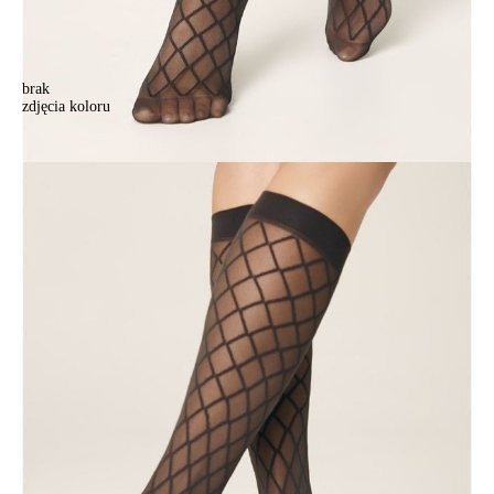
brak
zdjęcia koloru
Podkolanówki damskie CE FANTASY DIAMOND, r.36-39, grafit
Podkolanówki damskie CE FANTASY DIAMOND, r.36-39, grafit
17,90 zł
Kolory:
BRAK
ZDJĘCIA
BRAK
ZDJĘCIA
BRAK
ZDJĘCIA
Rozmiary:
Tabela rozmiarów
36-39
Ilość:
-
+
DODAJ DO KOSZYKA
Jak złożyć zamówienie
POWIADOM MNIE O DOSTĘPNOŚCI