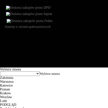
Jesteśmy w sieciach społecznościowych
Św. Teresy 91, 91-341, Łódź, Poland, NIP 732-216-37-57, REGON
101144034, Powszechna Kasa Oszczędności Bank Polski SA, ul.
Puławska 15, 02-515 Warszawa: 30102034080000410205628799.
Godziny pracy: 8:00-16:00 od poniedziałku do piątku. Czas realizacji
zamówienia wynosi od 24h do 2 dni roboczych.
© 2026 EuroTrade Tex Sp. z o.o.
Wybierz miasta
Założenia
Warszawa
Katowice
Poznan
Krakow
Wroclaw
Lodz
PODGLĄD