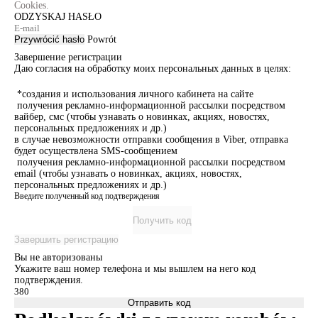
Cookies.
ODZYSKAJ HASŁO
Przywrócić hasło
Powrót
Завершение регистрации
Даю согласия на обработку моих персональных данных в целях:
*создания и использования личного кабинета на сайте
получения рекламно-информационной рассылки посредством
вайбер, смс (чтобы узнавать о новинках, акциях, новостях,
персональных предложениях и др.)
в случае невозможности отправки сообщения в Viber, отправка
будет осуществлена SMS-сообщением
получения рекламно-информационной рассылки посредством
email (чтобы узнавать о новинках, акциях, новостях,
персональных предложениях и др.)
Введите полученный код подтверждения
Получить код
Завершить регистрацию
Вы не авторизованы
Укажите ваш номер телефона и мы вышлем на него код
подтверждения.
Отправить код