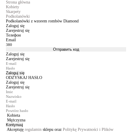
Strona główna
Kobiety
Skarpety
Podkolanówki
Podkolanówki z wzorem rombów Diamond
Zaloguj się
Zarejestruj się
Телефон
Email
Отправить код
Zaloguj się
Zarejestruj się
Zaloguj się
ODZYSKAJ HASŁO
Zaloguj się
Zarejestruj się
Kobieta
Mężczyzna
Kontynuuj
Akceptuję
regulamin
sklepu oraz
Politykę Prywatności i Plików