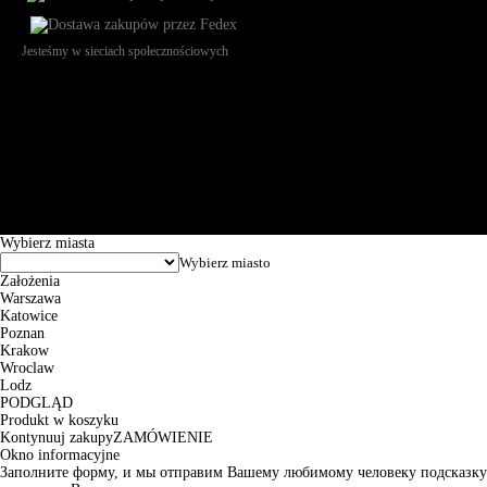
Jesteśmy w sieciach społecznościowych
Św. Teresy 91, 91-341, Łódź, Poland, NIP 732-216-37-57, REGON
101144034, Powszechna Kasa Oszczędności Bank Polski SA, ul.
Puławska 15, 02-515 Warszawa: 30102034080000410205628799.
Godziny pracy: 8:00-16:00 od poniedziałku do piątku. Czas realizacji
zamówienia wynosi od 24h do 2 dni roboczych.
© 2026 EuroTrade Tex Sp. z o.o.
Wybierz miasta
Założenia
Warszawa
Katowice
Poznan
Krakow
Wroclaw
Lodz
PODGLĄD
Produkt w koszyku
Kontynuuj zakupy
ZAMÓWIENIE
Okno informacyjne
Заполните форму, и мы отправим Вашему любимому человеку подсказку