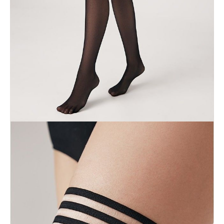
ПОЛУЧИТЬ ПО EMAIL
Dostawa
Kurier,
darmowa od 99 zł
czas dostawy: 1-2 dni robocze
Paczkomaty InPost 24/7,
darmowa od 50 zł
czas dostawy: 1-2 dni robocze
Odbiór osobisty
w sklepie Conte (Łodz)
pn.- czw. 8:00 - 16:00, pt. 8:00 - 14:00
Opis produktu
Opinie
Pytania
O produkcie
Cienkie pończochy z imitacją drobnej siateczki i wygodną samonośną
gumką z silikonem zostały stworzone z myślą o Twoim stylowym
wyglądzie i całkowitej pewności siebie.
Cechy modelu:
· 30 Den,
· samonośna gumka z silikonem,
· imitacja drobnej siateczki,
· idealne dopasowanie,
· elastyczny i lekki,
· stworzony dla Twojej absolutnej pewności siebie.
SKU
1001370640030003
Skład
poliamid 84%, elastan 16%
Udostępnij produkt