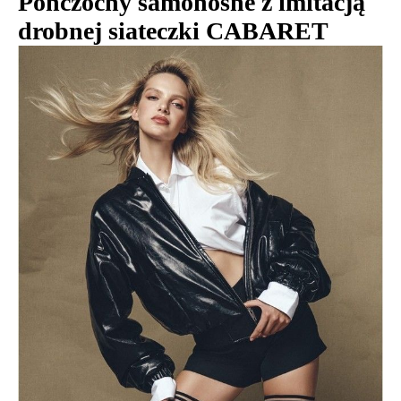
Pończochy samonośne z imitacją
drobnej siateczki CABARET