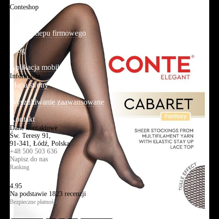
Conteshop
O firmie
Adres sklepu firmowego
Blog
Aplikacja mobilna
Informacja
Mapa strony
Wyszukiwanie zaawansowane
Kontakt
Dane kontaktowe
Św. Teresy 91,
91-341, Łódź, Polska
+48 500 503 636
Napisz do nas
Ranking
4.95
Na podstawie
1823
recenzji
Bezpieczne płatności