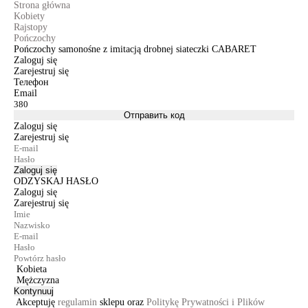
Strona główna
Kobiety
Rajstopy
Pończochy
Pończochy samonośne z imitacją drobnej siateczki CABARET
Zaloguj się
Zarejestruj się
Телефон
Email
Отправить код
Zaloguj się
Zarejestruj się
Zaloguj się
ODZYSKAJ HASŁO
Zaloguj się
Zarejestruj się
Kobieta
Mężczyzna
Kontynuuj
Akceptuję
regulamin
sklepu oraz
Politykę Prywatności i Plików