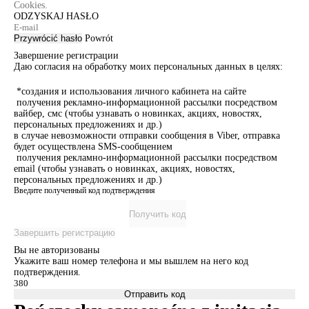
Cookies.
ODZYSKAJ HASŁO
Przywrócić hasło
Powrót
Завершение регистрации
Даю согласия на обработку моих персональных данных в целях:
*создания и использования личного кабинета на сайте
получения рекламно-информационной рассылки посредством
вайбер, смс (чтобы узнавать о новинках, акциях, новостях,
персональных предложениях и др.)
в случае невозможности отправки сообщения в Viber, отправка
будет осуществлена SMS-сообщением
получения рекламно-информационной рассылки посредством
email (чтобы узнавать о новинках, акциях, новостях,
персональных предложениях и др.)
Введите полученный код подтверждения
Получить код
Завершить регистрацию
Вы не авторизованы
Укажите ваш номер телефона и мы вышлем на него код
подтверждения.
Отправить код