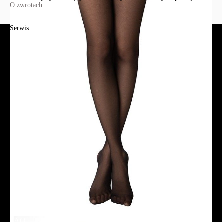
O zwrotach
Serwis
Jak złożyć zamówienie?
Płatność
Dostawa
Reklamacje i zwroty
Regulamin
Polityka prywatności
Promocje
Tabela rozmiarów
FAQ
Promocje
Tabela rozmiarów
FAQ