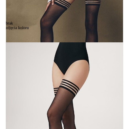
brak
zdjęcia koloru
Pończochy damskie CE FANTASY CABARET, 1/2, nero
Pończochy damskie CE FANTASY CABARET, 1/2, nero
55,90 zł
Kolory:
BRAK
ZDJĘCIA
Rozmiary:
Tabela rozmiarów
36-39 (1/2)
40-43 (3/4)
Ilość:
-
+
DODAJ DO KOSZYKA
Jak złożyć zamówienie
POWIADOM MNIE O DOSTĘPNOŚCI