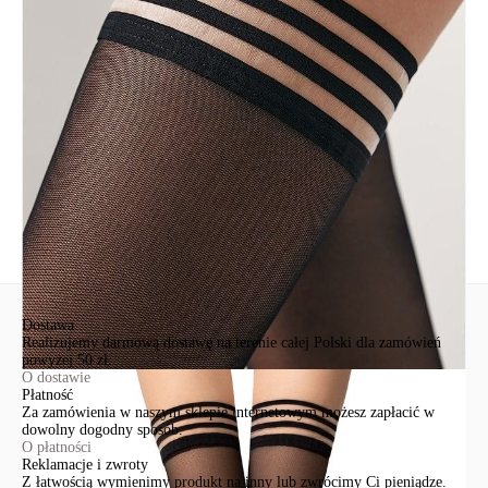
Podmiot odpowiedzialny
EuroTrade Tex Sp z o.o.
Św. Teresy 91
91-341, Łódź, Polska
+48 500-503-636
info@conteshop.pl
Ten produkt nie ma pytań Możesz zadać pytanie, klikając przycisk
poniżej
Zadaj pytanie
Nowe pytanie
Wyślij
Dostawa
Realizujemy darmową dostawę na terenie całej Polski dla zamówień
powyżej 50 zł.
O dostawie
Płatność
Za zamówienia w naszym sklepie internetowym możesz zapłacić w
dowolny dogodny sposób.
O płatności
Reklamacje i zwroty
Z łatwością wymienimy produkt na inny lub zwrócimy Ci pieniądze.