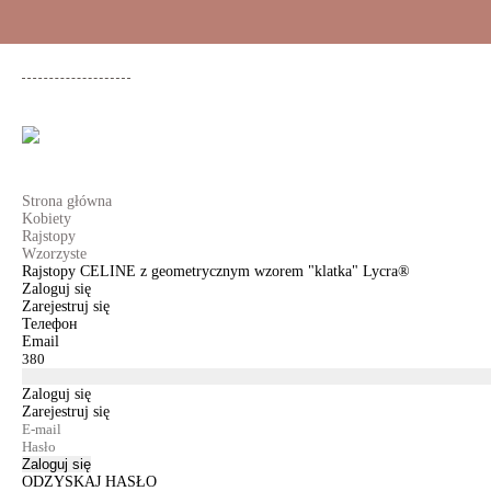
+48 500 503 636
KOBIETY
MĘŻCZYŹNI
DLA DZIEWCZYNEK
DL
Strona główna
Kobiety
Rajstopy
Wzorzyste
Rajstopy CELINE z geometrycznym wzorem "klatka" Lycra®
Zaloguj się
Zarejestruj się
Телефон
Email
Zaloguj się
Zarejestruj się
Zaloguj się
ODZYSKAJ HASŁO