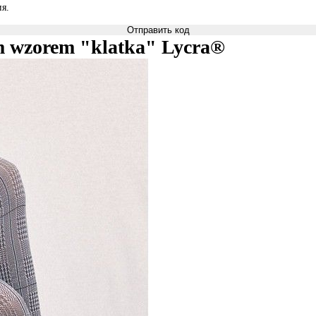
я.
Отправить код
m wzorem "klatka" Lycra®