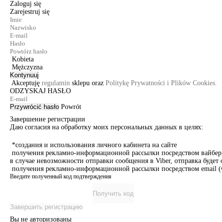
Zaloguj się
Zarejestruj się
Kobieta
Mężczyzna
Kontynuuj
Akceptuję
regulamin
sklepu oraz
Politykę Prywatności i Plików Cookies.
ODZYSKAJ HASŁO
Przywrócić hasło
Powrót
Завершение регистрации
Даю согласия на обработку моих персональных данных в целях:
*создания и использования личного кабинета на сайте
получения рекламно-информационной рассылки посредством вайбер, 
в случае невозможности отправки сообщения в Viber, отправка буде
получения рекламно-информационной рассылки посредством email (ч
Введите полученный код подтверждения
Получить код
Завершить регистрацию
Вы не авторизованы