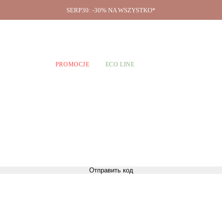
SERP30: -30% NA WSZYSTKO*
O firmie
A CHŁOPCÓW
PROMOCJE
ECO LINE
Отправить код