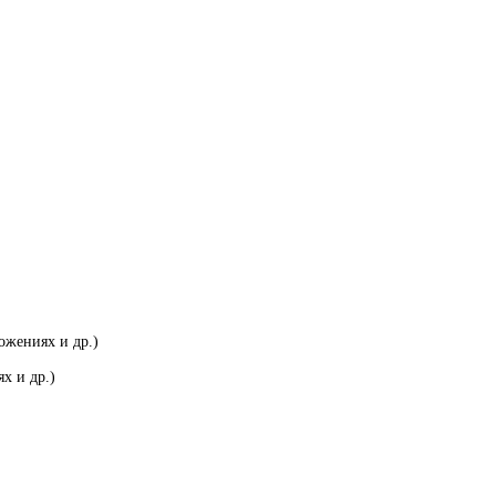
ожениях и др.)
х и др.)