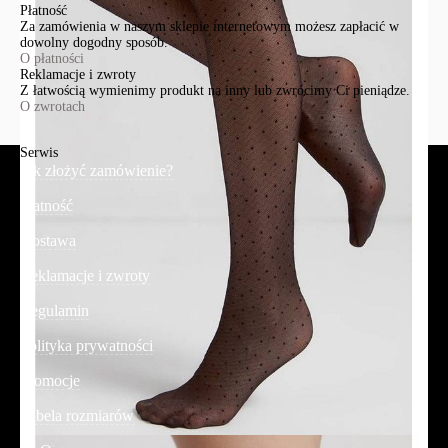
Płatność
Za zamówienia w naszym sklepie internetowym możesz zapłacić w
dowolny dogodny sposób.
O płatności
Reklamacje i zwroty
Z łatwością wymienimy produkt na inny lub zwrócimy Ci pieniądze.
O zwrotach
Serwis
Jak złożyć zamówienie?
Płatność
Dostawa
Reklamacje i zwroty
Regulamin
Polityka prywatności
Promocje
Tabela rozmiarów