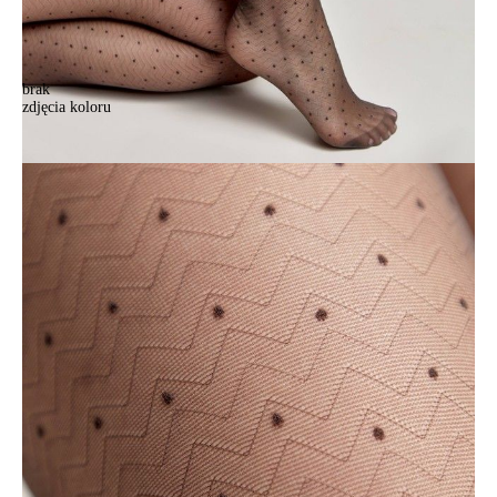
brak
zdjęcia koloru
Rajstopy damskie CE FANTASY PAULINE, r.2, grafit
Rajstopy damskie CE FANTASY PAULINE, r.2, grafit
40,90 zł
Kolory:
BRAK
ZDJĘCIA
BRAK
ZDJĘCIA
Rozmiary:
Tabela rozmiarów
2
3
4
5
Ilość:
-
+
DODAJ DO KOSZYKA
Jak złożyć zamówienie