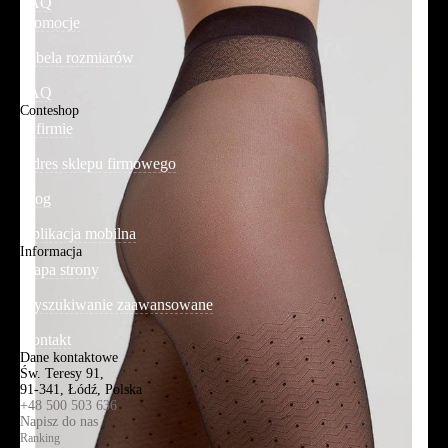
FAQ
Promocje
Tabela rozmiarów
FAQ
Conteshop
O firmie
Adres sklepu firmowego
Blog
Aplikacja mobilna
Informacja
Mapa strony
Wyszukiwanie zaawansowane
Kontakt
Dane kontaktowe
Św. Teresy 91,
91-341, Łódź, Polska
+48 500 503 636
Napisz do nas
Ranking