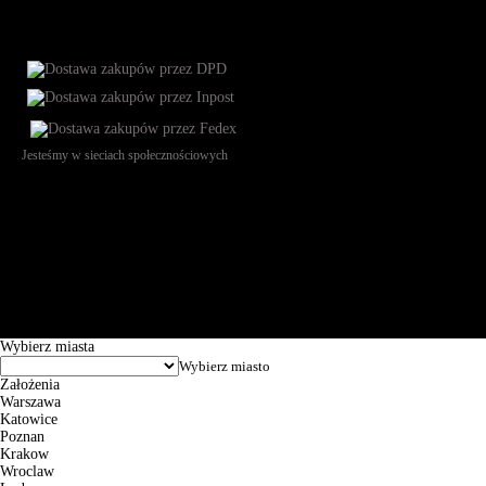
Jesteśmy w sieciach społecznościowych
Św. Teresy 91, 91-341, Łódź, Poland, NIP 732-216-37-57, REGON
101144034, Powszechna Kasa Oszczędności Bank Polski SA, ul.
Puławska 15, 02-515 Warszawa: 30102034080000410205628799.
Godziny pracy: 8:00-16:00 od poniedziałku do piątku. Czas realizacji
zamówienia wynosi od 24h do 2 dni roboczych.
© 2026 EuroTrade Tex Sp. z o.o.
Wybierz miasta
Założenia
Warszawa
Katowice
Poznan
Krakow
Wroclaw