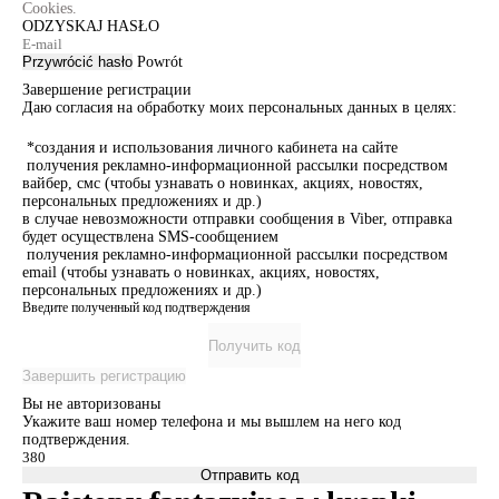
Cookies.
ODZYSKAJ HASŁO
Przywrócić hasło
Powrót
Завершение регистрации
Даю согласия на обработку моих персональных данных в целях:
*создания и использования личного кабинета на сайте
получения рекламно-информационной рассылки посредством
вайбер, смс (чтобы узнавать о новинках, акциях, новостях,
персональных предложениях и др.)
в случае невозможности отправки сообщения в Viber, отправка
будет осуществлена SMS-сообщением
получения рекламно-информационной рассылки посредством
email (чтобы узнавать о новинках, акциях, новостях,
персональных предложениях и др.)
Введите полученный код подтверждения
Получить код
Завершить регистрацию
Вы не авторизованы
Укажите ваш номер телефона и мы вышлем на него код
подтверждения.
Отправить код