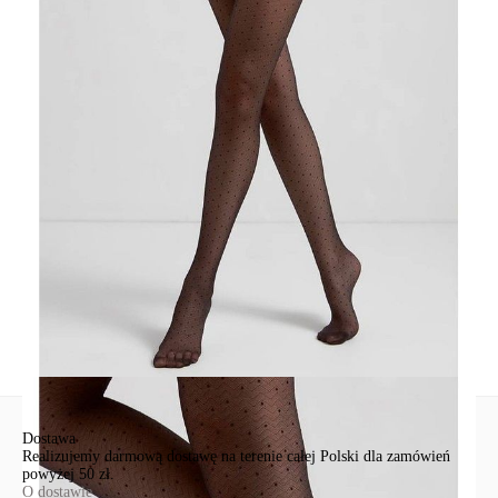
· bawełniany klin,
· wzmocnione palce.
SKU
1001148170020009
Skład
poliamid 90%; elastan 10%
Udostępnij produkt
Podmiot odpowiedzialny
EuroTrade Tex Sp z o.o.
Św. Teresy 91
91-341, Łódź, Polska
+48 500-503-636
info@conteshop.pl
Ten produkt nie ma pytań Możesz zadać pytanie, klikając przycisk
poniżej
Zadaj pytanie
Nowe pytanie
Wyślij
Dostawa
Realizujemy darmową dostawę na terenie całej Polski dla zamówień
powyżej 50 zł.
O dostawie