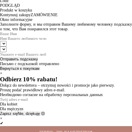
Lodz
PODGLĄD
Produkt w koszyku
Kontynuuj zakupy
ZAMÓWIENIE
Okno informacyjne
Заполните форму, и мы отправим Вашему любимому человеку подсказку
о том, что Вам понравился этот товар.
Отправить подсказку
Письмо с подсказкой отправлено
Вернуться к покупкам
×
Odbierz 10% rabatu!
Dołącz do newslettera – otrzymuj nowości i promocje jako pierwszy.
Proszę podać prawidłowy adres e-mail.
Необходимо согласие на обработку персональных данных
Dla kobiet
Dla mężczyzn
Zapisz się
Nie, dziękuję 😔
×
✔
Thanks for the subscription!