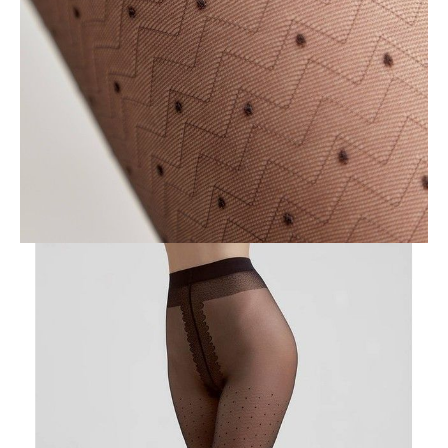
POWIADOM MNIE O DOSTĘPNOŚCI
ПОЛУЧИТЬ ПО EMAIL
Dostawa
Kurier,
darmowa od 99 zł
czas dostawy: 1-2 dni robocze
Paczkomaty InPost 24/7,
darmowa od 50 zł
czas dostawy: 1-2 dni robocze
Odbiór osobisty
w sklepie Conte (Łodz)
pn.- czw. 8:00 - 16:00, pt. 8:00 - 14:00
Opis produktu
Opinie
Pytania
O produkcie
Rajstopy PAULINE posiadają elegancki i dyskretny geometryczny wzór
w kropki, który sprawdzi się w zestawieniach biurowych, casualowych i
wieczorowych.
Cechy modelu:
· 20 den,
· cienki i elastyczny,
· wzór geometryczny „kropki”,
· wygodny pasek,
· jednolita na całej długości,
· płaski szew,