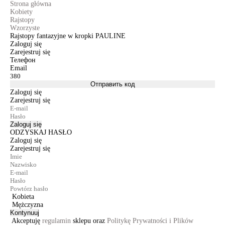
Strona główna
Kobiety
Rajstopy
Wzorzyste
Rajstopy fantazyjne w kropki PAULINE
Zaloguj się
Zarejestruj się
Телефон
Email
Отправить код
Zaloguj się
Zarejestruj się
Zaloguj się
ODZYSKAJ HASŁO
Zaloguj się
Zarejestruj się
Kobieta
Mężczyzna
Kontynuuj
Akceptuję
regulamin
sklepu oraz
Politykę Prywatności i Plików