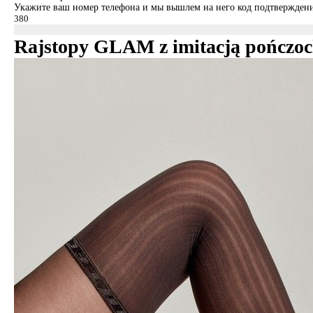
Укажите ваш номер телефона и мы вышлем на него код подтверждени
Rajstopy GLAM z imitacją pończo