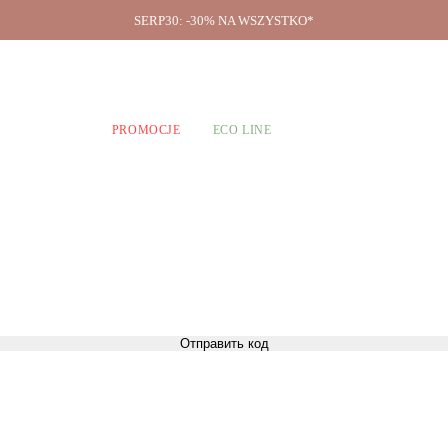
SERP30: -30% NA WSZYSTKO*
O firmie
A CHŁOPCÓW
PROMOCJE
ECO LINE
Отправить код