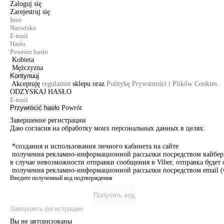
Zaloguj się
Zarejestruj się
Kobieta
Mężczyzna
Kontynuuj
Akceptuję
regulamin
sklepu oraz
Politykę Prywatności i Plików Cookies.
ODZYSKAJ HASŁO
Przywrócić hasło
Powrót
Завершение регистрации
Даю согласия на обработку моих персональных данных в целях:
*создания и использования личного кабинета на сайте
получения рекламно-информационной рассылки посредством вайбер, 
в случае невозможности отправки сообщения в Viber, отправка буде
получения рекламно-информационной рассылки посредством email (ч
Введите полученный код подтверждения
Получить код
Завершить регистрацию
Вы не авторизованы