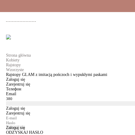
+48 500 503 636
KOBIETY
MĘŻCZYŹNI
DLA DZIEWCZYNEK
DL
Strona główna
Kobiety
Rajstopy
Wzorzyste
Rajstopy GLAM z imitacją pończoch i wypukłymi paskami
Zaloguj się
Zarejestruj się
Телефон
Email
Zaloguj się
Zarejestruj się
Zaloguj się
ODZYSKAJ HASŁO