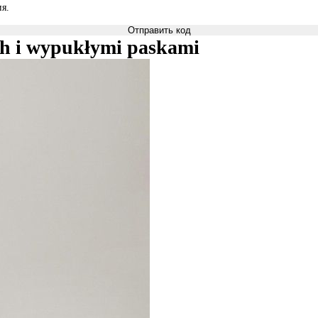
я.
Отправить код
ch i wypukłymi paskami