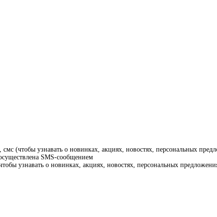
смс (чтобы узнавать о новинках, акциях, новостях, персональных предл
т осуществлена SMS-сообщением
тобы узнавать о новинках, акциях, новостях, персональных предложения