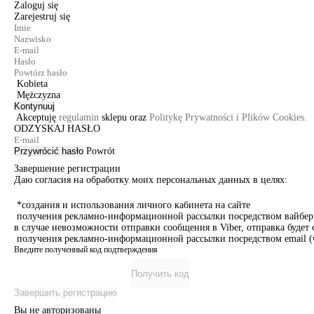
Zaloguj się
Zarejestruj się
Kobieta
Mężczyzna
Kontynuuj
Akceptuję
regulamin
sklepu oraz
Politykę Prywatności i Plików Cookies.
ODZYSKAJ HASŁO
Przywrócić hasło
Powrót
Завершение регистрации
Даю согласия на обработку моих персональных данных в целях:
*создания и использования личного кабинета на сайте
получения рекламно-информационной рассылки посредством вайбер, 
в случае невозможности отправки сообщения в Viber, отправка буде
получения рекламно-информационной рассылки посредством email (ч
Введите полученный код подтверждения
Получить код
Завершить регистрацию
Вы не авторизованы