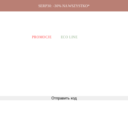
SERP30: -30% NA WSZYSTKO*
O firmie
A CHŁOPCÓW
PROMOCJE
ECO LINE
Отправить код