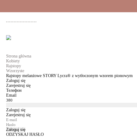
+48 500 503 636
KOBIETY
MĘŻCZYŹNI
DLA DZIEWCZYNEK
DL
Strona główna
Kobiety
Rajstopy
Wzorzyste
Rajstopy melanżowe STORY Lycra® z wytłoczonym wzorem pionowym
Zaloguj się
Zarejestruj się
Телефон
Email
Zaloguj się
Zarejestruj się
Zaloguj się
ODZYSKAJ HASŁO