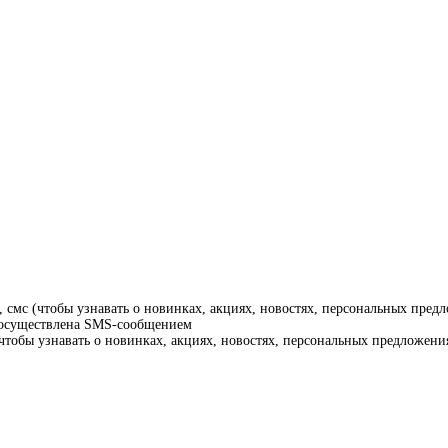
смс (чтобы узнавать о новинках, акциях, новостях, персональных предл
т осуществлена SMS-сообщением
тобы узнавать о новинках, акциях, новостях, персональных предложения