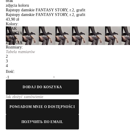
brak
zdjęcia koloru
Rajstopy damskie FANTASY STORY, r.2, grafit
Rajstopy damskie FANTASY STORY, r.2, grafit
43,90 zł
Kolory:
BRAK
ZDJĘCIA
BRAK
ZDJĘCIA
Rozmiary:
Tabela rozmiarów
2
3
4
Ilość:
-
+
DODAJ DO KOSZYKA
Jak złożyć zamówienie
POWIADOM MNIE O DOSTĘPNOŚCI
ПОЛУЧИТЬ ПО EMAIL