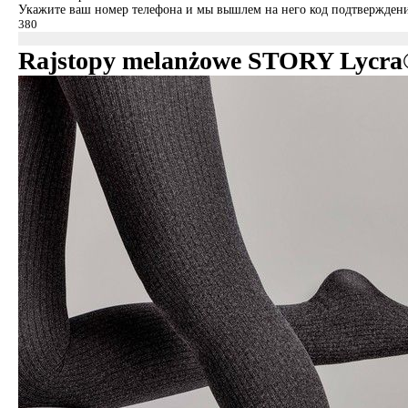
Укажите ваш номер телефона и мы вышлем на него код подтверждени
Rajstopy melanżowe STORY Lycra