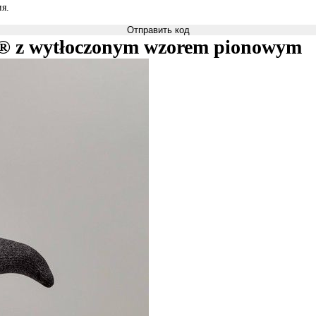
я.
Отправить код
® z wytłoczonym wzorem pionowym