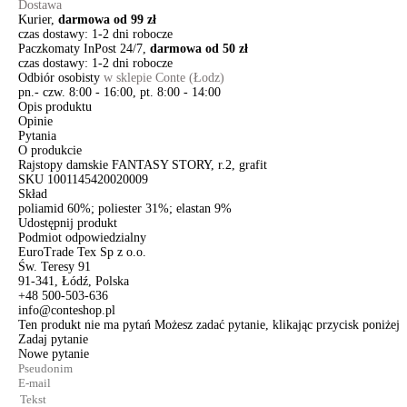
Dostawa
Kurier,
darmowa od 99 zł
czas dostawy: 1-2 dni robocze
Paczkomaty InPost 24/7,
darmowa od 50 zł
czas dostawy: 1-2 dni robocze
Odbiór osobisty
w sklepie Conte (Łodz)
pn.- czw. 8:00 - 16:00, pt. 8:00 - 14:00
Opis produktu
Opinie
Pytania
O produkcie
Rajstopy damskie FANTASY STORY, r.2, grafit
SKU
1001145420020009
Skład
poliamid 60%; poliester 31%; elastan 9%
Udostępnij produkt
Podmiot odpowiedzialny
EuroTrade Tex Sp z o.o.
Św. Teresy 91
91-341, Łódź, Polska
+48 500-503-636
info@conteshop.pl
Ten produkt nie ma pytań Możesz zadać pytanie, klikając przycisk poniżej
Zadaj pytanie
Nowe pytanie