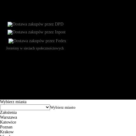
Jesteśmy w sieciach społecznościowych
Św. Teresy 91, 91-341, Łódź, Poland, NIP 732-216-37-57, REGON
101144034, Powszechna Kasa Oszczędności Bank Polski SA, ul.
Puławska 15, 02-515 Warszawa: 30102034080000410205628799.
Godziny pracy: 8:00-16:00 od poniedziałku do piątku. Czas realizacji
zamówienia wynosi od 24h do 2 dni roboczych.
© 2026 EuroTrade Tex Sp. z o.o.
Wybierz miasta
Założenia
Warszawa
Katowice
Poznan
Krakow