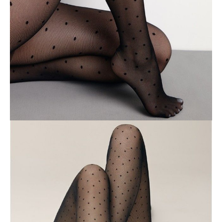
ПОЛУЧИТЬ ПО EMAIL
Dostawa
Kurier,
darmowa od 99 zł
czas dostawy: 1-2 dni robocze
Paczkomaty InPost 24/7,
darmowa od 50 zł
czas dostawy: 1-2 dni robocze
Odbiór osobisty
w sklepie Conte (Łodz)
pn.- czw. 8:00 - 16:00, pt. 8:00 - 14:00
Opis produktu
Opinie
Pytania
O produkcie
Cienkie rajstopy w groszki DROP z powodzeniem dopełnią codzienne,
biznesowe i wieczorowe stylizacje. Rajstopy są rozciągliwe, lekkie i
obcisłe, dzięki czemu będziesz czuć się w nich komfortowo przez cały
dzień.
Cechy modelu:
• 30 den,
• niski stan,
• cienki i elastyczny,
• efekt drobnej siatki,
• idealne dopasowanie,
• wzór kropek,
• płaski szew,
• bawełniany klin.