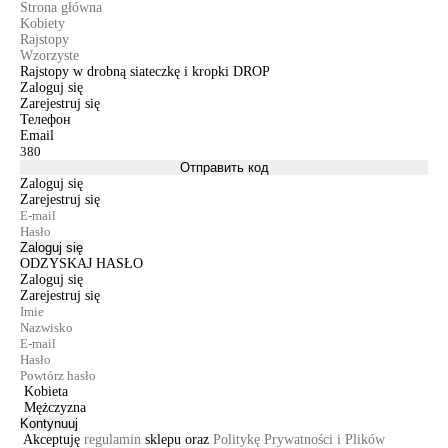
Strona główna
Kobiety
Rajstopy
Wzorzyste
Rajstopy w drobną siateczkę i kropki DROP
Zaloguj się
Zarejestruj się
Телефон
Email
Отправить код
Zaloguj się
Zarejestruj się
Zaloguj się
ODZYSKAJ HASŁO
Zaloguj się
Zarejestruj się
Kobieta
Mężczyzna
Kontynuuj
Akceptuję
regulamin
sklepu oraz
Politykę Prywatności i Plików