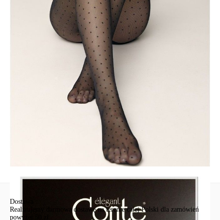
Kolekcja limitowana.
Wyłącznie online w sklepie internetowym Conte.
SKU
1001149820020003
Skład
poliamid 80%, elastan 20%
Udostępnij produkt
Podmiot odpowiedzialny
EuroTrade Tex Sp z o.o.
Św. Teresy 91
91-341, Łódź, Polska
+48 500-503-636
info@conteshop.pl
Ten produkt nie ma pytań Możesz zadać pytanie, klikając przycisk
poniżej
Zadaj pytanie
Nowe pytanie
Wyślij
Dostawa
Realizujemy darmową dostawę na terenie całej Polski dla zamówień
powyżej 50 zł.