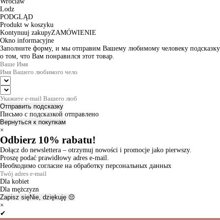
Wroclaw
Lodz
PODGLĄD
Produkt w koszyku
Kontynuuj zakupy
ZAMÓWIENIE
Okno informacyjne
Заполните форму, и мы отправим Вашему любимому человеку подсказку
о том, что Вам понравился этот товар.
Отправить подсказку
Письмо с подсказкой отправлено
Вернуться к покупкам
×
Odbierz 10% rabatu!
Dołącz do newslettera – otrzymuj nowości i promocje jako pierwszy.
Proszę podać prawidłowy adres e-mail.
Необходимо согласие на обработку персональных данных
Dla kobiet
Dla mężczyzn
Zapisz się
Nie, dziękuję 😔
×
✔