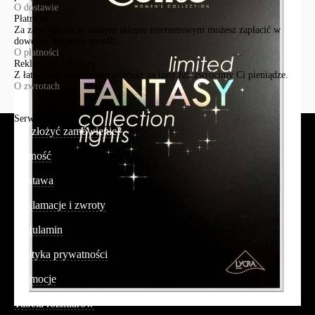
O dostawie
Płatność
Za zamówienia w naszym sklepie internetowym możesz zapłacić w
dowolny dogodny sposób.
O płatności
Reklamacje i zwroty
Z łatwością wymienimy produkt na inny lub zwrócimy Ci pieniądze.
O zwrotach
Serwis
Jak złożyć zamówienie?
Płatność
Dostawa
Reklamacje i zwroty
Regulamin
Polityka prywatności
Promocje
Tabela rozmiarów