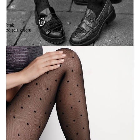
brak
zdjęcia koloru
Rajstopy damskie CONTE ELEGANT DROP, r.2, nero
Rajstopy damskie CONTE ELEGANT DROP, r.2, nero
66,90 zł
Kolory:
BRAK
ZDJĘCIA
Rozmiary:
Tabela rozmiarów
2
3
4
Ilość:
-
+
DODAJ DO KOSZYKA
Jak złożyć zamówienie
POWIADOM MNIE O DOSTĘPNOŚCI