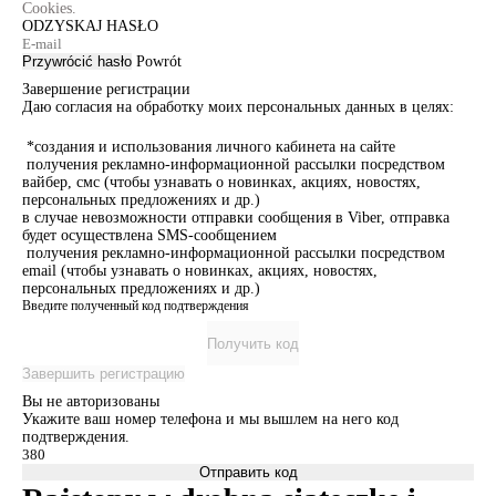
Cookies.
ODZYSKAJ HASŁO
Przywrócić hasło
Powrót
Завершение регистрации
Даю согласия на обработку моих персональных данных в целях:
*создания и использования личного кабинета на сайте
получения рекламно-информационной рассылки посредством
вайбер, смс (чтобы узнавать о новинках, акциях, новостях,
персональных предложениях и др.)
в случае невозможности отправки сообщения в Viber, отправка
будет осуществлена SMS-сообщением
получения рекламно-информационной рассылки посредством
email (чтобы узнавать о новинках, акциях, новостях,
персональных предложениях и др.)
Введите полученный код подтверждения
Получить код
Завершить регистрацию
Вы не авторизованы
Укажите ваш номер телефона и мы вышлем на него код
подтверждения.
Отправить код