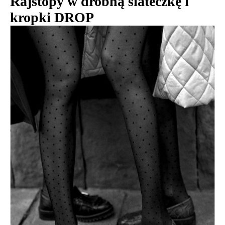
Rajstopy w drobną siateczkę i
kropki DROP