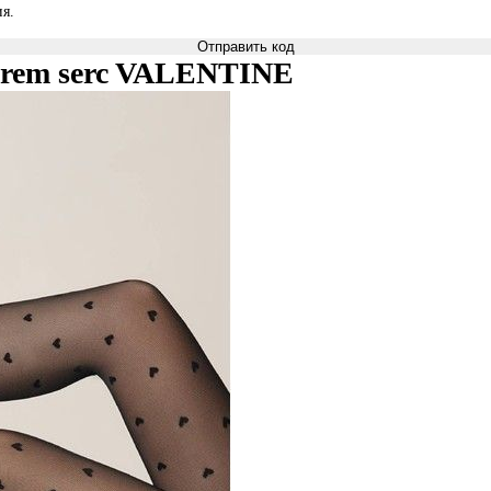
я.
Отправить код
wzorem serc VALENTINE