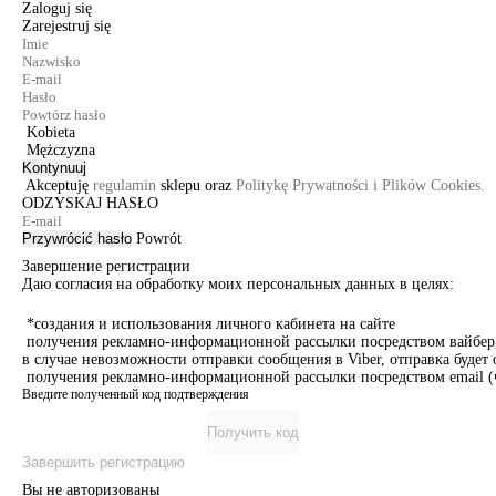
Zaloguj się
Zarejestruj się
Kobieta
Mężczyzna
Kontynuuj
Akceptuję
regulamin
sklepu oraz
Politykę Prywatności i Plików Cookies.
ODZYSKAJ HASŁO
Przywrócić hasło
Powrót
Завершение регистрации
Даю согласия на обработку моих персональных данных в целях:
*создания и использования личного кабинета на сайте
получения рекламно-информационной рассылки посредством вайбер, 
в случае невозможности отправки сообщения в Viber, отправка буде
получения рекламно-информационной рассылки посредством email (ч
Введите полученный код подтверждения
Получить код
Завершить регистрацию
Вы не авторизованы