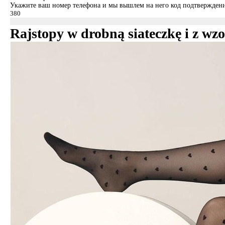
Укажите ваш номер телефона и мы вышлем на него код подтверждени
Rajstopy w drobną siateczkę i z 