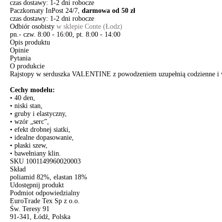
czas dostawy: 1-2 dni robocze
Paczkomaty InPost 24/7,
darmowa od 50 zł
czas dostawy: 1-2 dni robocze
Odbiór osobisty
w sklepie Conte (Łodz)
pn.- czw. 8:00 - 16:00, pt. 8:00 - 14:00
Opis produktu
Opinie
Pytania
O produkcie
Rajstopy w serduszka VALENTINE z powodzeniem uzupełnią codzienne i wiecz
Cechy modelu:
• 40 den,
• niski stan,
• gruby i elastyczny,
• wzór „serc”,
• efekt drobnej siatki,
• idealne dopasowanie,
• płaski szew,
• bawełniany klin.
SKU
1001149960020003
Skład
poliamid 82%, elastan 18%
Udostępnij produkt
Podmiot odpowiedzialny
EuroTrade Tex Sp z o.o.
Św. Teresy 91
91-341, Łódź, Polska