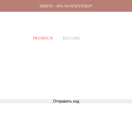
SERP30: -30% NA WSZYSTKO*
O firmie
A CHŁOPCÓW
PROMOCJE
ECO LINE
Отправить код