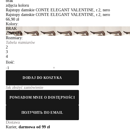
brak
zdjęcia koloru
Rajstopy damskie CONTE ELEGANT VALENTINE, r.2, nero
Rajstopy damskie CONTE ELEGANT VALENTINE, r.2, nero
66,90 zł
Kolory:
BRAK
ZDJĘCIA
Rozmiary:
Tabela rozmiarów
2
3
4
Ilość:
-
+
DODAJ DO KOSZYKA
Jak złożyć zamówienie
POWIADOM MNIE O DOSTĘPNOŚCI
ПОЛУЧИТЬ ПО EMAIL
Dostawa
Kurier,
darmowa od 99 zł