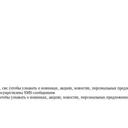
смс (чтобы узнавать о новинках, акциях, новостях, персональных предл
т осуществлена SMS-сообщением
тобы узнавать о новинках, акциях, новостях, персональных предложения