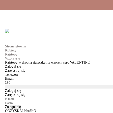
+48 500 503 636
KOBIETY
MĘŻCZYŹNI
DLA DZIEWCZYNEK
DL
Strona główna
Kobiety
Rajstopy
Wzorzyste
Rajstopy w drobną siateczkę i z wzorem serc VALENTINE
Zaloguj się
Zarejestruj się
Телефон
Email
Zaloguj się
Zarejestruj się
Zaloguj się
ODZYSKAJ HASŁO