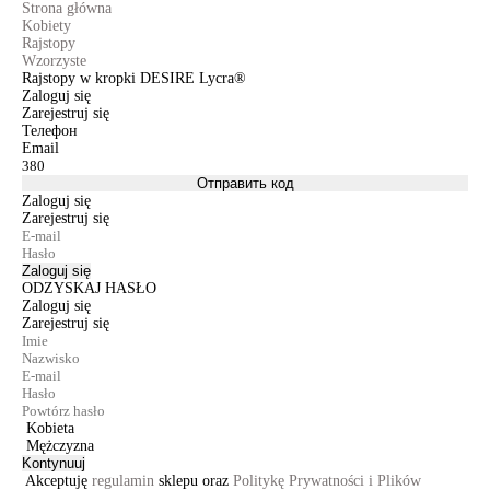
Strona główna
Kobiety
Rajstopy
Wzorzyste
Rajstopy w kropki DESIRE Lycra®
Zaloguj się
Zarejestruj się
Телефон
Email
Отправить код
Zaloguj się
Zarejestruj się
Zaloguj się
ODZYSKAJ HASŁO
Zaloguj się
Zarejestruj się
Kobieta
Mężczyzna
Kontynuuj
Akceptuję
regulamin
sklepu oraz
Politykę Prywatności i Plików