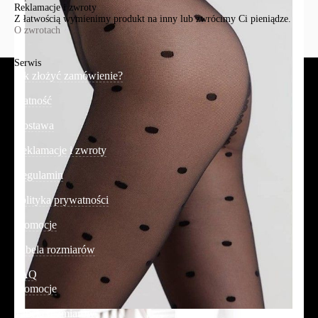
Reklamacje i zwroty
Z łatwością wymienimy produkt na inny lub zwrócimy Ci pieniądze.
O zwrotach
Serwis
Jak złożyć zamówienie?
Płatność
Dostawa
Reklamacje i zwroty
Regulamin
Polityka prywatności
Promocje
Tabela rozmiarów
FAQ
Promocje
Tabela rozmiarów