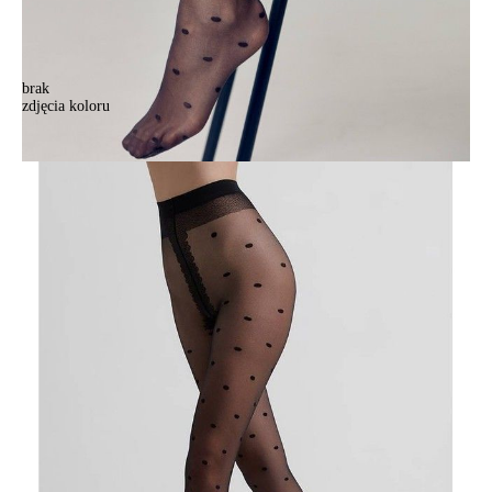
brak
zdjęcia koloru
Rajstopy damskie CONTE ELEGANT DESIRE, r.2, nero
Rajstopy damskie CONTE ELEGANT DESIRE, r.2, nero
30,90 zł
19%
24,90 zł
Kolory:
BRAK
ZDJĘCIA
Rozmiary:
Tabela rozmiarów
2
3
4
5
Ilość:
-
+
DODAJ DO KOSZYKA
Jak złożyć zamówienie