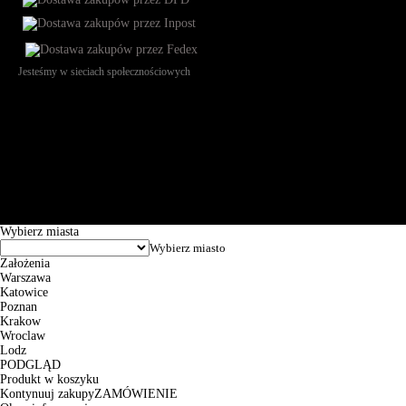
Jesteśmy w sieciach społecznościowych
Św. Teresy 91, 91-341, Łódź, Poland, NIP 732-216-37-57, REGON
101144034, Powszechna Kasa Oszczędności Bank Polski SA, ul.
Puławska 15, 02-515 Warszawa: 30102034080000410205628799.
Godziny pracy: 8:00-16:00 od poniedziałku do piątku. Czas realizacji
zamówienia wynosi od 24h do 2 dni roboczych.
© 2026 EuroTrade Tex Sp. z o.o.
Wybierz miasta
Założenia
Warszawa
Katowice
Poznan
Krakow
Wroclaw
Lodz
PODGLĄD
Produkt w koszyku
Kontynuuj zakupy
ZAMÓWIENIE