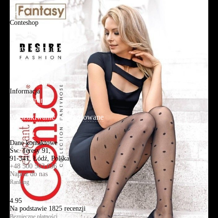
FAQ
Conteshop
O firmie
Adres sklepu firmowego
Blog
Aplikacja mobilna
Informacja
Mapa strony
Wyszukiwanie zaawansowane
Kontakt
Dane kontaktowe
Św. Teresy 91,
91-341, Łódź, Polska
+48 500 503 636
Napisz do nas
Ranking
4.95
Na podstawie
1825
recenzji
Bezpieczne płatności