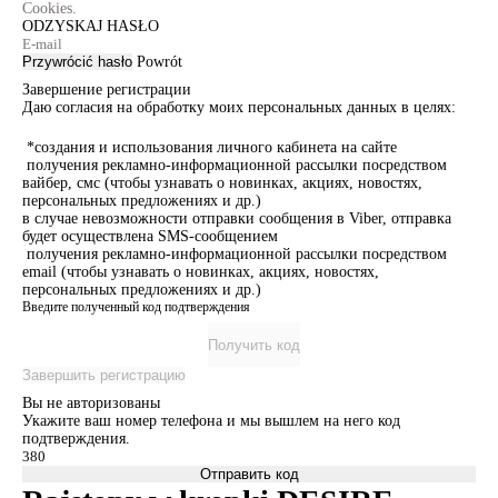
Cookies.
ODZYSKAJ HASŁO
Przywrócić hasło
Powrót
Завершение регистрации
Даю согласия на обработку моих персональных данных в целях:
*создания и использования личного кабинета на сайте
получения рекламно-информационной рассылки посредством
вайбер, смс (чтобы узнавать о новинках, акциях, новостях,
персональных предложениях и др.)
в случае невозможности отправки сообщения в Viber, отправка
будет осуществлена SMS-сообщением
получения рекламно-информационной рассылки посредством
email (чтобы узнавать о новинках, акциях, новостях,
персональных предложениях и др.)
Введите полученный код подтверждения
Получить код
Завершить регистрацию
Вы не авторизованы
Укажите ваш номер телефона и мы вышлем на него код
подтверждения.
Отправить код