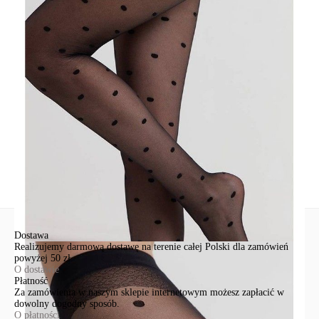
poliamid 87% elastan 13%
Udostępnij produkt
Podmiot odpowiedzialny
EuroTrade Tex Sp z o.o.
Św. Teresy 91
91-341, Łódź, Polska
+48 500-503-636
info@conteshop.pl
Ten produkt nie ma pytań Możesz zadać pytanie, klikając przycisk
poniżej
Zadaj pytanie
Nowe pytanie
Wyślij
Dostawa
Realizujemy darmową dostawę na terenie całej Polski dla zamówień
powyżej 50 zł.
O dostawie
Płatność
Za zamówienia w naszym sklepie internetowym możesz zapłacić w
dowolny dogodny sposób.
O płatności