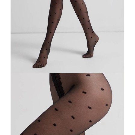
POWIADOM MNIE O DOSTĘPNOŚCI
ПОЛУЧИТЬ ПО EMAIL
Dostawa
Kurier,
darmowa od 99 zł
czas dostawy: 1-2 dni robocze
Paczkomaty InPost 24/7,
darmowa od 50 zł
czas dostawy: 1-2 dni robocze
Odbiór osobisty
w sklepie Conte (Łodz)
pn.- czw. 8:00 - 16:00, pt. 8:00 - 14:00
Opis produktu
Opinie
Pytania
O produkcie
Rajstopy w kropki nadal dominują na światowych wybiegach mody.
Dlatego cienkie rajstopy fantasy DESIRE zdecydowanie powinny
zadomowić się w stylowej garderobie każdej kobiety.
Rajstopy są elastyczne, lekkie, dopasowane, z płaskim szwem i
bawełnianym klinem, dzięki czemu DESIRE będziesz nosić przez cały
dzień.
LYCRA®: Mocne, odporne na rozdarcia i dopasowane - to cechy
rajstop z włóknem LYCRA®.
SKU
1001480080020003
Skład