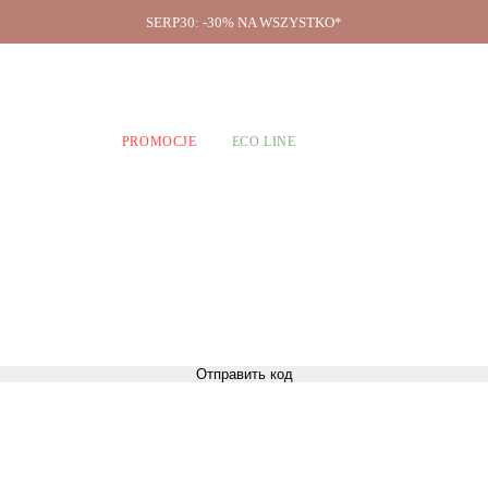
SERP30: -30% NA WSZYSTKO*
O firmie
A CHŁOPCÓW
PROMOCJE
ECO LINE
Отправить код