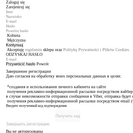
Zaloguj się
Zarejestruj się
Kobieta
Mężczyzna
Kontynuuj
Akceptuję
regulamin
sklepu oraz
Politykę Prywatności i Plików Cookies.
ODZYSKAJ HASŁO
Przywrócić hasło
Powrót
Завершение регистрации
Даю согласия на обработку моих персональных данных в целях:
*создания и использования личного кабинета на сайте
получения рекламно-информационной рассылки посредством вайбер, 
в случае невозможности отправки сообщения в Viber, отправка буде
получения рекламно-информационной рассылки посредством email (ч
Введите полученный код подтверждения
Получить код
Завершить регистрацию
Вы не авторизованы