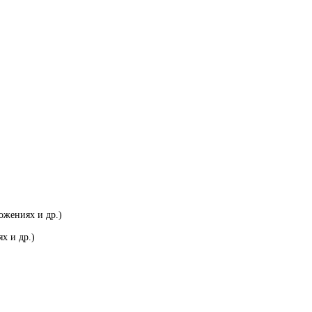
ожениях и др.)
х и др.)