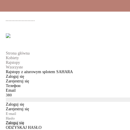
+48 500 503 636
KOBIETY
MĘŻCZYŹNI
DLA DZIEWCZYNEK
DL
Strona główna
Kobiety
Rajstopy
Wzorzyste
Rajstopy z ażurowym splotem SAHARA
Zaloguj się
Zarejestruj się
Телефон
Email
Zaloguj się
Zarejestruj się
Zaloguj się
ODZYSKAJ HASŁO