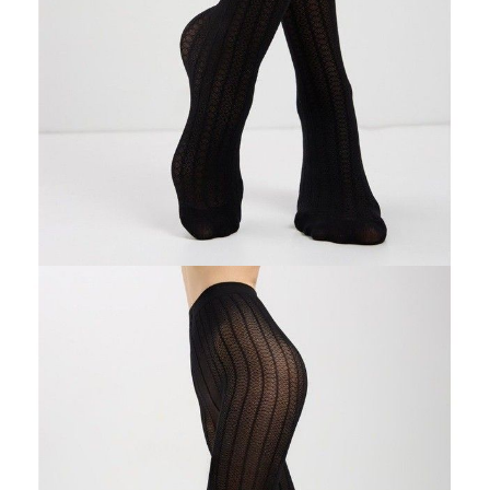
ПОЛУЧИТЬ ПО EMAIL
Dostawa
Kurier,
darmowa od 99 zł
czas dostawy: 1-2 dni robocze
Paczkomaty InPost 24/7,
darmowa od 50 zł
czas dostawy: 1-2 dni robocze
Odbiór osobisty
w sklepie Conte (Łodz)
pn.- czw. 8:00 - 16:00, pt. 8:00 - 14:00
Opis produktu
Opinie
Pytania
O produkcie
Rajstopy z wzorem kabaretki i pionowymi paskami przeznaczone są do
indywidualnych stylizacji na co dzień oraz na eleganckie wyjścia.
Rajstopy idealnie dopasowują się do sylwetki i optycznie wyszczuplają
nogi.
Cechy modelu:
• 30 den,
• ażurowy wzór pionowy,
• cienki i elastyczny,
• idealne dopasowanie,
• płaski szew,
• bawełniany klin,