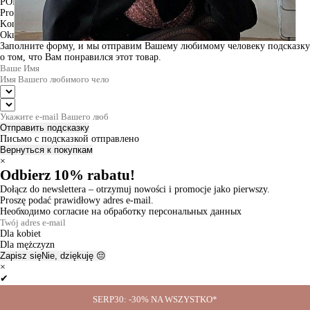
PODGLĄD
Produkt w koszyku
Kontynuuj zakupy
ZAMÓWIENIE
Okno informacyjne
Заполните форму, и мы отправим Вашему любимому человеку подсказку
о том, что Вам понравился этот товар.
Отправить подсказку
Письмо с подсказкой отправлено
Вернуться к покупкам
×
Odbierz 10% rabatu!
Dołącz do newslettera – otrzymuj nowości i promocje jako pierwszy.
Proszę podać prawidłowy adres e-mail.
Необходимо согласие на обработку персональных данных
Dla kobiet
Dla mężczyzn
Zapisz się
Nie, dziękuję 😔
×
✔
Thanks for the subscription!
SERP30: -30% NA WSZYSTKO*
Ok