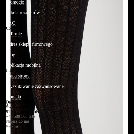
Promocje
Tabela rozmiarów
FAQ
Conteshop
O firmie
Adres sklepu firmowego
Blog
Aplikacja mobilna
Informacja
Mapa strony
Wyszukiwanie zaawansowane
Kontakt
Dane kontaktowe
Św. Teresy 91,
91-341, Łódź, Polska
+48 500 503 636
Napisz do nas
Ranking