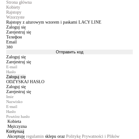
Strona główna
Kobiety
Rajstopy
Wzorzyste
Rajstopy z ażurowym wzorem i paskami LACY LINE
Zaloguj się
Zarejestruj się
Телефон
Email
Отправить код
Zaloguj się
Zarejestruj się
Zaloguj się
ODZYSKAJ HASŁO
Zaloguj się
Zarejestruj się
Kobieta
Mężczyzna
Kontynuuj
Akceptuję
regulamin
sklepu oraz
Politykę Prywatności i Plików