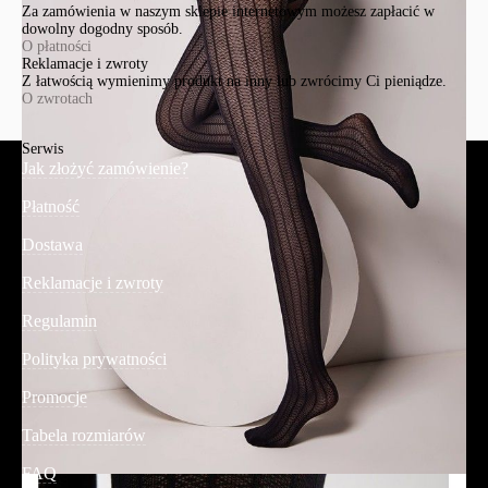
Za zamówienia w naszym sklepie internetowym możesz zapłacić w
dowolny dogodny sposób.
O płatności
Reklamacje i zwroty
Z łatwością wymienimy produkt na inny lub zwrócimy Ci pieniądze.
O zwrotach
Serwis
Jak złożyć zamówienie?
Płatność
Dostawa
Reklamacje i zwroty
Regulamin
Polityka prywatności
Promocje
Tabela rozmiarów
FAQ