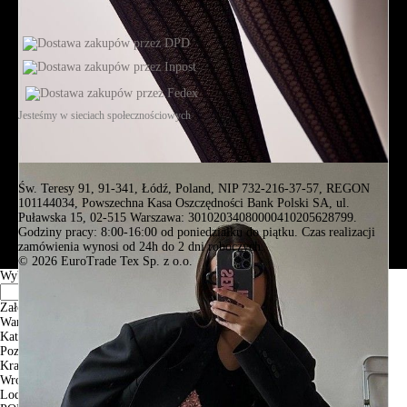
Jesteśmy w sieciach społecznościowych
Św. Teresy 91, 91-341, Łódź, Poland, NIP 732-216-37-57, REGON
101144034, Powszechna Kasa Oszczędności Bank Polski SA, ul.
Puławska 15, 02-515 Warszawa: 30102034080000410205628799.
Godziny pracy: 8:00-16:00 od poniedziałku do piątku. Czas realizacji
zamówienia wynosi od 24h do 2 dni roboczych.
© 2026 EuroTrade Tex Sp. z o.o.
Wybierz miasta
Założenia
Warszawa
Katowice
Poznan
Krakow
Wroclaw
Lodz