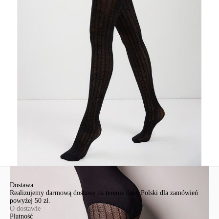
• rajstopy, w których łatwo stanąć w centrum uwagi.
SKU
1001481100020003
Skład
poliamid 90%, elastan 10%
Udostępnij produkt
Podmiot odpowiedzialny
EuroTrade Tex Sp z o.o.
Św. Teresy 91
91-341, Łódź, Polska
+48 500-503-636
info@conteshop.pl
Ten produkt nie ma pytań Możesz zadać pytanie, klikając przycisk
poniżej
Zadaj pytanie
Nowe pytanie
Wyślij
Dostawa
Realizujemy darmową dostawę na terenie całej Polski dla zamówień
powyżej 50 zł.
O dostawie
Płatność