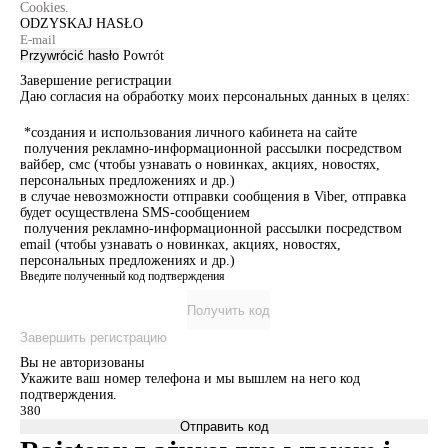
Cookies.
ODZYSKAJ HASŁO
Przywrócić hasło
Powrót
Завершение регистрации
Даю согласия на обработку моих персональных данных в целях:
*создания и использования личного кабинета на сайте
получения рекламно-информационной рассылки посредством
вайбер, смс (чтобы узнавать о новинках, акциях, новостях,
персональных предложениях и др.)
в случае невозможности отправки сообщения в Viber, отправка
будет осуществлена SMS-сообщением
получения рекламно-информационной рассылки посредством
email (чтобы узнавать о новинках, акциях, новостях,
персональных предложениях и др.)
Введите полученный код подтверждения
Получить код
Завершить регистрацию
Вы не авторизованы
Укажите ваш номер телефона и мы вышлем на него код
подтверждения.
Отправить код