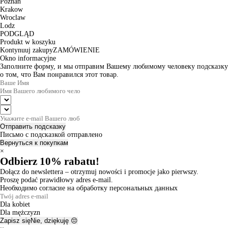
Poznan
Krakow
Wroclaw
Lodz
PODGLĄD
Produkt w koszyku
Kontynuuj zakupy
ZAMÓWIENIE
Okno informacyjne
Заполните форму, и мы отправим Вашему любимому человеку подсказку
о том, что Вам понравился этот товар.
Отправить подсказку
Письмо с подсказкой отправлено
Вернуться к покупкам
×
Odbierz 10% rabatu!
Dołącz do newslettera – otrzymuj nowości i promocje jako pierwszy.
Proszę podać prawidłowy adres e-mail.
Необходимо согласие на обработку персональных данных
Dla kobiet
Dla mężczyzn
Zapisz się
Nie, dziękuję 😔