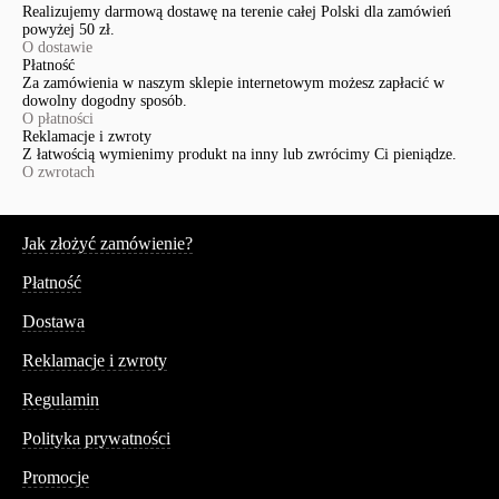
Realizujemy darmową dostawę na terenie całej Polski dla zamówień
powyżej 50 zł.
O dostawie
Płatność
Za zamówienia w naszym sklepie internetowym możesz zapłacić w
dowolny dogodny sposób.
O płatności
Reklamacje i zwroty
Z łatwością wymienimy produkt na inny lub zwrócimy Ci pieniądze.
O zwrotach
Serwis
Jak złożyć zamówienie?
Płatność
Dostawa
Reklamacje i zwroty
Regulamin
Polityka prywatności
Promocje