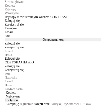
Strona główna
Kobiety
Rajstopy
Wzorzyste
Rajstopy z dwustronnym wzorem CONTRAST
Zaloguj się
Zarejestruj się
Телефон
Email
Отправить код
Zaloguj się
Zarejestruj się
Zaloguj się
ODZYSKAJ HASŁO
Zaloguj się
Zarejestruj się
Kobieta
Mężczyzna
Kontynuuj
Akceptuję
regulamin
sklepu oraz
Politykę Prywatności i Plików