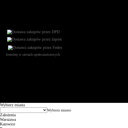
Jesteśmy w sieciach społecznościowych
Św. Teresy 91, 91-341, Łódź, Poland, NIP 732-216-37-57, REGON
101144034, Powszechna Kasa Oszczędności Bank Polski SA, ul.
Puławska 15, 02-515 Warszawa: 30102034080000410205628799.
Godziny pracy: 8:00-16:00 od poniedziałku do piątku. Czas realizacji
zamówienia wynosi od 24h do 2 dni roboczych.
© 2026 EuroTrade Tex Sp. z o.o.
Wybierz miasta
Założenia
Warszawa
Katowice