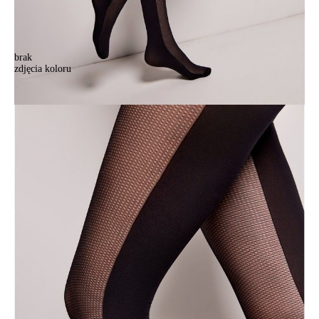
brak
zdjęcia koloru
Rajstopy damskie CE FANTASY CONTRAST, r.2, nero
Rajstopy damskie CE FANTASY CONTRAST, r.2, nero
60,90 zł
Kolory:
BRAK
ZDJĘCIA
Rozmiary:
Tabela rozmiarów
2
3
4
Ilość:
-
+
DODAJ DO KOSZYKA
Jak złożyć zamówienie
POWIADOM MNIE O DOSTĘPNOŚCI