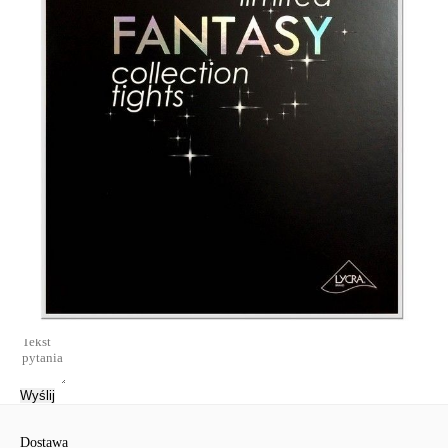
· bawełniany klin,
· styl zaczyna się od indywidualności.
Limitowana kolekcja.
Wyłącznie online w sklepie internetowym Conte.
SKU
1001481090020003
Skład
poliamid 92%, elastan 8%
Udostępnij produkt
Podmiot odpowiedzialny
EuroTrade Tex Sp z o.o.
Św. Teresy 91
91-341, Łódź, Polska
+48 500-503-636
info@conteshop.pl
Ten produkt nie ma pytań Możesz zadać pytanie, klikając przycisk
poniżej
Zadaj pytanie
Nowe pytanie
Wyślij
Dostawa