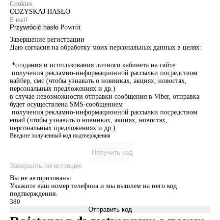
Cookies.
ODZYSKAJ HASŁO
Przywrócić hasło
Powrót
Завершение регистрации
Даю согласия на обработку моих персональных данных в целях:
*создания и использования личного кабинета на сайте
получения рекламно-информационной рассылки посредством
вайбер, смс (чтобы узнавать о новинках, акциях, новостях,
персональных предложениях и др.)
в случае невозможности отправки сообщения в Viber, отправка
будет осуществлена SMS-сообщением
получения рекламно-информационной рассылки посредством
email (чтобы узнавать о новинках, акциях, новостях,
персональных предложениях и др.)
Введите полученный код подтверждения
Получить код
Завершить регистрацию
Вы не авторизованы
Укажите ваш номер телефона и мы вышлем на него код
подтверждения.
Отправить код