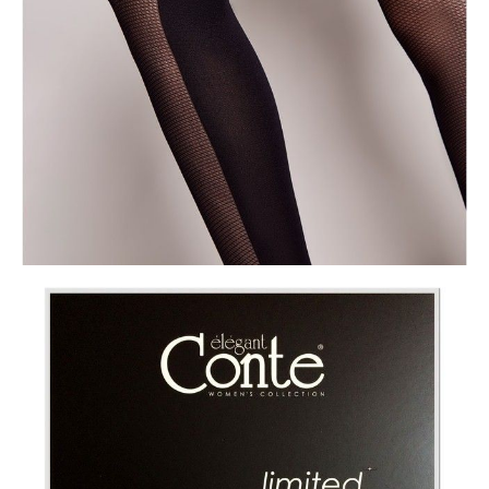
ПОЛУЧИТЬ ПО EMAIL
Dostawa
Kurier,
darmowa od 99 zł
czas dostawy: 1-2 dni robocze
Paczkomaty InPost 24/7,
darmowa od 50 zł
czas dostawy: 1-2 dni robocze
Odbiór osobisty
w sklepie Conte (Łodz)
pn.- czw. 8:00 - 16:00, pt. 8:00 - 14:00
Opis produktu
Opinie
Pytania
O produkcie
Rajstopy z dwustronnym wzorem o różnej grubości pomogą Ci
stworzyć odważny, indywidualny look w najlepszych tradycjach street
style'u.
Efekt tiulu (drobnej siateczki) jest tworzony dzięki zastosowaniu
specjalnej technologii splotu prasowanego „stop runs”, która zatrzymuje
zstępujące pętle, spowalniając w ten sposób proces tworzenia „oczek”.
Cechy modelu:
· 30/50 den,
· elastyczne i doskonale dopasowujące się,
· wzór dwustronny,
· efekt delikatnej siateczki z przodu,
· płaski szew,