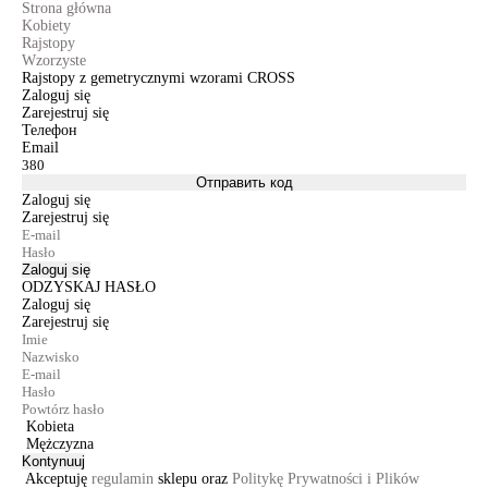
Strona główna
Kobiety
Rajstopy
Wzorzyste
Rajstopy z gemetrycznymi wzorami CROSS
Zaloguj się
Zarejestruj się
Телефон
Email
Отправить код
Zaloguj się
Zarejestruj się
Zaloguj się
ODZYSKAJ HASŁO
Zaloguj się
Zarejestruj się
Kobieta
Mężczyzna
Kontynuuj
Akceptuję
regulamin
sklepu oraz
Politykę Prywatności i Plików