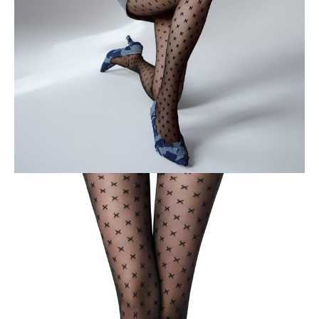
ПОЛУЧИТЬ ПО EMAIL
Dostawa
Kurier,
darmowa od 99 zł
czas dostawy: 1-2 dni robocze
Paczkomaty InPost 24/7,
darmowa od 50 zł
czas dostawy: 1-2 dni robocze
Odbiór osobisty
w sklepie Conte (Łodz)
pn.- czw. 8:00 - 16:00, pt. 8:00 - 14:00
Opis produktu
Opinie
Pytania
O produkcie
Z geometrycznymi wzorami rombów i krzyżyków możesz
eksperymentować na zupełnie inne sposoby, wykorzystując ten
ponadczasowy model rajstopy do wieczorowych, biznesowych lub
codziennych stylizacji.
Cechy modelu:
• 20 den,
• cienki i elastyczny,
• idealne dopasowanie,
• wzór w romby i krzyżyki,
• płaski szew,
• bawełniany klin,
• wzmocnione palce,