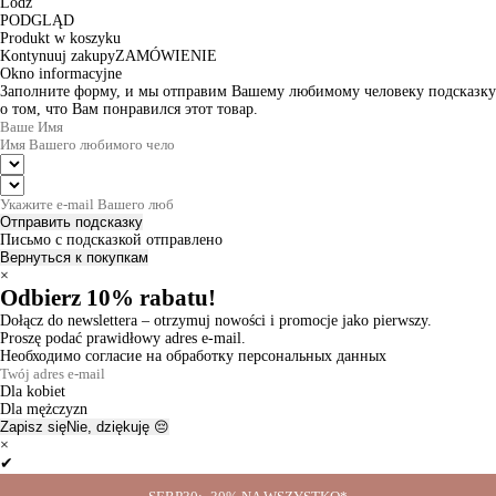
Lodz
PODGLĄD
Produkt w koszyku
Kontynuuj zakupy
ZAMÓWIENIE
Okno informacyjne
Заполните форму, и мы отправим Вашему любимому человеку подсказку
о том, что Вам понравился этот товар.
Отправить подсказку
Письмо с подсказкой отправлено
Вернуться к покупкам
×
Odbierz 10% rabatu!
Dołącz do newslettera – otrzymuj nowości i promocje jako pierwszy.
Proszę podać prawidłowy adres e-mail.
Необходимо согласие на обработку персональных данных
Dla kobiet
Dla mężczyzn
Zapisz się
Nie, dziękuję 😔
×
✔
Thanks for the subscription!