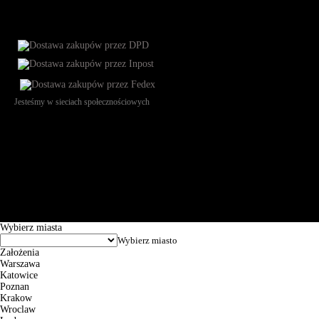
Jesteśmy w sieciach społecznościowych
Św. Teresy 91, 91-341, Łódź, Poland, NIP 732-216-37-57, REGON
101144034, Powszechna Kasa Oszczędności Bank Polski SA, ul.
Puławska 15, 02-515 Warszawa: 30102034080000410205628799.
Godziny pracy: 8:00-16:00 od poniedziałku do piątku. Czas realizacji
zamówienia wynosi od 24h do 2 dni roboczych.
© 2026 EuroTrade Tex Sp. z o.o.
Wybierz miasta
Założenia
Warszawa
Katowice
Poznan
Krakow
Wroclaw