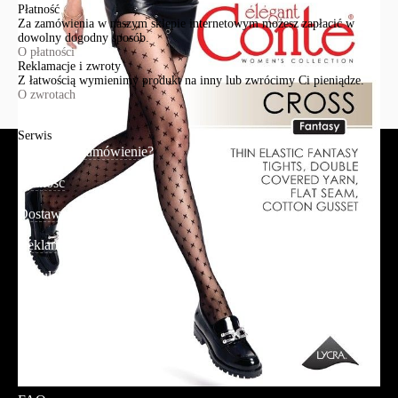
Płatność
Za zamówienia w naszym sklepie internetowym możesz zapłacić w
dowolny dogodny sposób.
O płatności
Reklamacje i zwroty
Z łatwością wymienimy produkt na inny lub zwrócimy Ci pieniądze.
O zwrotach
Serwis
Jak złożyć zamówienie?
Płatność
Dostawa
Reklamacje i zwroty
Regulamin
Polityka prywatności
Promocje
Tabela rozmiarów