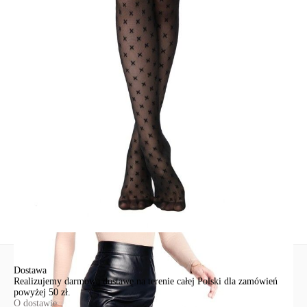
• stworzony, aby uzupełniać Twój wygląd i podkreślać Twoją
indywidualność.
SKU
1001481470030003
Skład
poliamid 90%, elastan 10%
Udostępnij produkt
Podmiot odpowiedzialny
EuroTrade Tex Sp z o.o.
Św. Teresy 91
91-341, Łódź, Polska
+48 500-503-636
info@conteshop.pl
Ten produkt nie ma pytań Możesz zadać pytanie, klikając przycisk
poniżej
Zadaj pytanie
Nowe pytanie
Wyślij
Dostawa
Realizujemy darmową dostawę na terenie całej Polski dla zamówień
powyżej 50 zł.
O dostawie