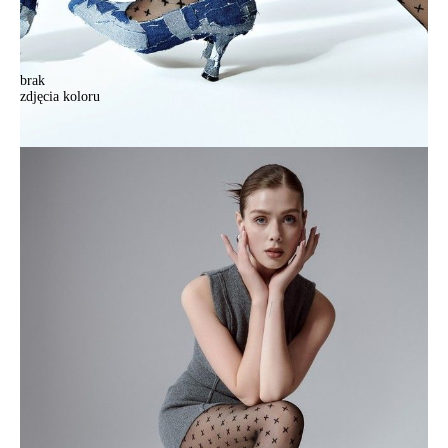
brak
zdjęcia koloru
Rajstopy damskie CONTE ELEGANT CROSS, r.3, nero
Rajstopy damskie CONTE ELEGANT CROSS, r.3, nero
39,90 zł
40%
23,90 zł
Kolory:
BRAK
ZDJĘCIA
Rozmiary:
Tabela rozmiarów
3
4
Ilość:
-
+
DODAJ DO KOSZYKA
Jak złożyć zamówienie
POWIADOM MNIE O DOSTĘPNOŚCI