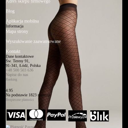
Adres sklepu firmowego
Blog
Aplikacja mobilna
Informacja
Mapa strony
Wyszukiwanie zaawansowane
Kontakt
Dane kontaktowe
Św. Teresy 91,
91-341, Łódź, Polska
+48 500 503 636
Napisz do nas
Ranking
4.95
Na podstawie
1823
recenzji
Bezpieczne płatności