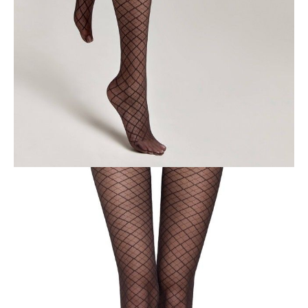
Jak złożyć zamówienie
POWIADOM MNIE O DOSTĘPNOŚCI
ПОЛУЧИТЬ ПО EMAIL
Dostawa
Kurier,
darmowa od 99 zł
czas dostawy: 1-2 dni robocze
Paczkomaty InPost 24/7,
darmowa od 50 zł
czas dostawy: 1-2 dni robocze
Odbiór osobisty
w sklepie Conte (Łodz)
pn.- czw. 8:00 - 16:00, pt. 8:00 - 14:00
Opis produktu
Opinie
Pytania
O produkcie
Rajstopy damskie FANTASY AFINA.
SKU
1001146710020009
Skład
poliamid 82%; elastan 18%
Udostępnij produkt
Podmiot odpowiedzialny
EuroTrade Tex Sp z o.o.
Św. Teresy 91
91-341, Łódź, Polska