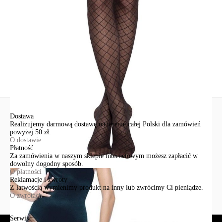
+48 500-503-636
info@conteshop.pl
Ten produkt nie ma pytań Możesz zadać pytanie, klikając przycisk
poniżej
Zadaj pytanie
Nowe pytanie
Wyślij
Dostawa
Realizujemy darmową dostawę na terenie całej Polski dla zamówień
powyżej 50 zł.
O dostawie
Płatność
Za zamówienia w naszym sklepie internetowym możesz zapłacić w
dowolny dogodny sposób.
O płatności
Reklamacje i zwroty
Z łatwością wymienimy produkt na inny lub zwrócimy Ci pieniądze.
O zwrotach
Serwis