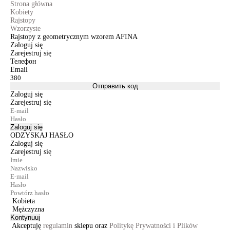
Strona główna
Kobiety
Rajstopy
Wzorzyste
Rajstopy z geometrycznym wzorem AFINA
Zaloguj się
Zarejestruj się
Телефон
Email
Отправить код
Zaloguj się
Zarejestruj się
Zaloguj się
ODZYSKAJ HASŁO
Zaloguj się
Zarejestruj się
Kobieta
Mężczyzna
Kontynuuj
Akceptuję
regulamin
sklepu oraz
Politykę Prywatności i Plików