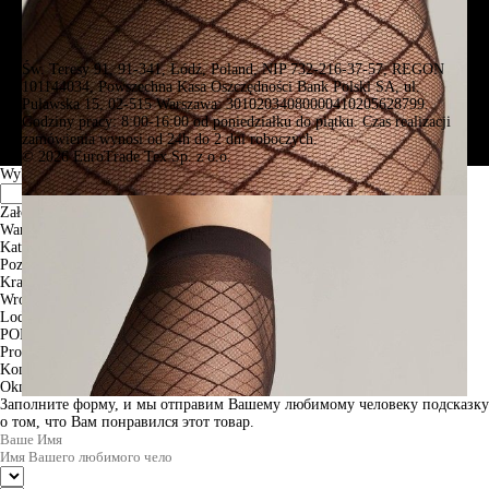
Św. Teresy 91, 91-341, Łódź, Poland, NIP 732-216-37-57, REGON
101144034, Powszechna Kasa Oszczędności Bank Polski SA, ul.
Puławska 15, 02-515 Warszawa: 30102034080000410205628799.
Godziny pracy: 8:00-16:00 od poniedziałku do piątku. Czas realizacji
zamówienia wynosi od 24h do 2 dni roboczych.
© 2026 EuroTrade Tex Sp. z o.o.
Wybierz miasta
Założenia
Warszawa
Katowice
Poznan
Krakow
Wroclaw
Lodz
PODGLĄD
Produkt w koszyku
Kontynuuj zakupy
ZAMÓWIENIE
Okno informacyjne
Заполните форму, и мы отправим Вашему любимому человеку подсказку
о том, что Вам понравился этот товар.