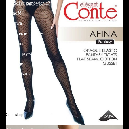
Jak złożyć zamówienie?
Płatność
Dostawa
Reklamacje i zwroty
Regulamin
Polityka prywatności
Promocje
Tabela rozmiarów
FAQ
Promocje
Tabela rozmiarów
FAQ
Conteshop
O firmie