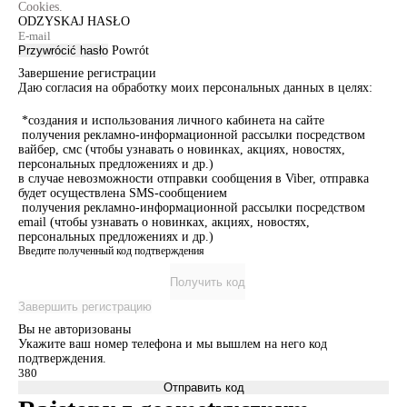
Cookies.
ODZYSKAJ HASŁO
Przywrócić hasło
Powrót
Завершение регистрации
Даю согласия на обработку моих персональных данных в целях:
*создания и использования личного кабинета на сайте
получения рекламно-информационной рассылки посредством
вайбер, смс (чтобы узнавать о новинках, акциях, новостях,
персональных предложениях и др.)
в случае невозможности отправки сообщения в Viber, отправка
будет осуществлена SMS-сообщением
получения рекламно-информационной рассылки посредством
email (чтобы узнавать о новинках, акциях, новостях,
персональных предложениях и др.)
Введите полученный код подтверждения
Получить код
Завершить регистрацию
Вы не авторизованы
Укажите ваш номер телефона и мы вышлем на него код
подтверждения.
Отправить код