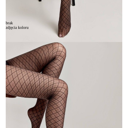
brak
zdjęcia koloru
Rajstopy damskie FANTASY AFINA, r.2, grafit
Rajstopy damskie FANTASY AFINA, r.2, grafit
48,90 zł
45%
26,90 zł
Kolory:
BRAK
ZDJĘCIA
BRAK
ZDJĘCIA
Rozmiary:
Tabela rozmiarów
2
3
4
5
Ilość:
-
+
DODAJ DO KOSZYKA