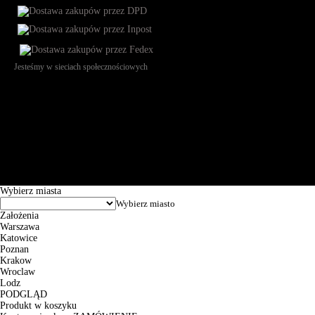
Jesteśmy w sieciach społecznościowych
Św. Teresy 91, 91-341, Łódź, Poland, NIP 732-216-37-57, REGON
101144034, Powszechna Kasa Oszczędności Bank Polski SA, ul.
Puławska 15, 02-515 Warszawa: 30102034080000410205628799.
Godziny pracy: 8:00-16:00 od poniedziałku do piątku. Czas realizacji
zamówienia wynosi od 24h do 2 dni roboczych.
© 2026 EuroTrade Tex Sp. z o.o.
Wybierz miasta
Założenia
Warszawa
Katowice
Poznan
Krakow
Wroclaw
Lodz
PODGLĄD
Produkt w koszyku