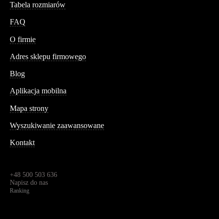
Tabela rozmiarów
FAQ
Conteshop
O firmie
Adres sklepu firmowego
Blog
Aplikacja mobilna
Informacja
Mapa strony
Wyszukiwanie zaawansowane
Kontakt
Dane kontaktowe
Św. Teresy 91,
91-341, Łódź, Polska
+48 500 503 636
Napisz do nas
Ranking
4.95
Na podstawie
1823
recenzji