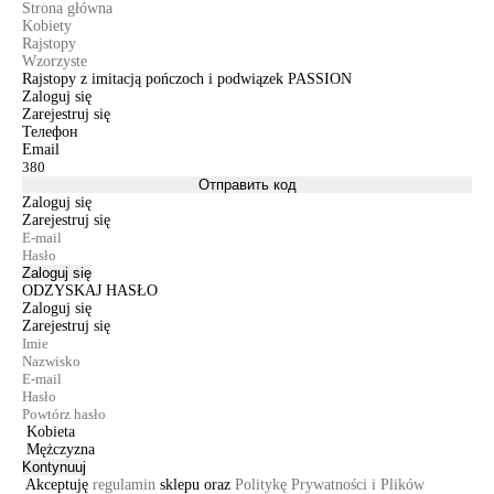
Strona główna
Kobiety
Rajstopy
Wzorzyste
Rajstopy z imitacją pończoch i podwiązek PASSION
Zaloguj się
Zarejestruj się
Телефон
Email
Отправить код
Zaloguj się
Zarejestruj się
Zaloguj się
ODZYSKAJ HASŁO
Zaloguj się
Zarejestruj się
Kobieta
Mężczyzna
Kontynuuj
Akceptuję
regulamin
sklepu oraz
Politykę Prywatności i Plików