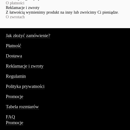
O płatności
Reklamacje i zwroty
Z łatwością wymienimy produkt na inny lub zwrócimy Ci pieniądze.
O zwrotach
Serwis
Jak złożyć zamówienie?
Płatność
Dostawa
Reklamacje i zwroty
Regulamin
Polityka prywatności
Promocje
Tabela rozmiarów
FAQ
Promocje