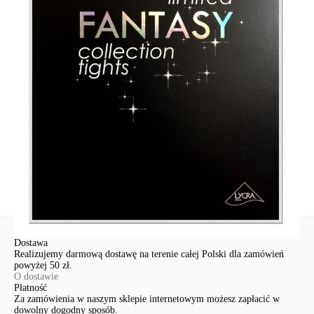
Skład
poliamid 92%, elastan 8%
Udostępnij produkt
Podmiot odpowiedzialny
EuroTrade Tex Sp z o.o.
Św. Teresy 91
91-341, Łódź, Polska
+48 500-503-636
info@conteshop.pl
Ten produkt nie ma pytań Możesz zadać pytanie, klikając przycisk
poniżej
Zadaj pytanie
Nowe pytanie
Wyślij
Dostawa
Realizujemy darmową dostawę na terenie całej Polski dla zamówień
powyżej 50 zł.
O dostawie
Płatność
Za zamówienia w naszym sklepie internetowym możesz zapłacić w
dowolny dogodny sposób.