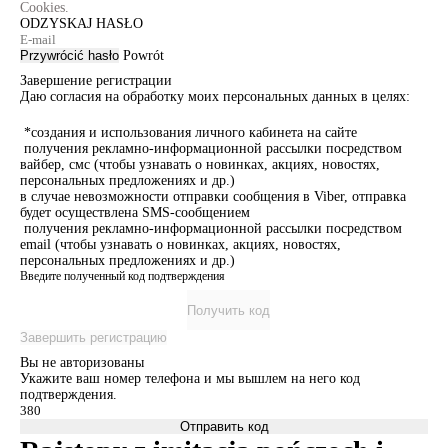
Cookies.
ODZYSKAJ HASŁO
Przywrócić hasło
Powrót
Завершение регистрации
Даю согласия на обработку моих персональных данных в целях:
*создания и использования личного кабинета на сайте
получения рекламно-информационной рассылки посредством
вайбер, смс (чтобы узнавать о новинках, акциях, новостях,
персональных предложениях и др.)
в случае невозможности отправки сообщения в Viber, отправка
будет осуществлена SMS-сообщением
получения рекламно-информационной рассылки посредством
email (чтобы узнавать о новинках, акциях, новостях,
персональных предложениях и др.)
Введите полученный код подтверждения
Получить код
Завершить регистрацию
Вы не авторизованы
Укажите ваш номер телефона и мы вышлем на него код
подтверждения.
Отправить код