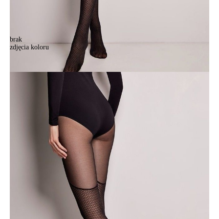
brak
zdjęcia koloru
Rajstopy damskie CONTE ELEGANT PASSION, r.2, nero
Rajstopy damskie CONTE ELEGANT PASSION, r.2, nero
60,90 zł
Kolory:
BRAK
ZDJĘCIA
Rozmiary:
Tabela rozmiarów
2
3
4
Ilość:
-
+
DODAJ DO KOSZYKA
Jak złożyć zamówienie
POWIADOM MNIE O DOSTĘPNOŚCI