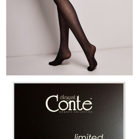
ПОЛУЧИТЬ ПО EMAIL
Dostawa
Kurier,
darmowa od 99 zł
czas dostawy: 1-2 dni robocze
Paczkomaty InPost 24/7,
darmowa od 50 zł
czas dostawy: 1-2 dni robocze
Odbiór osobisty
w sklepie Conte (Łodz)
pn.- czw. 8:00 - 16:00, pt. 8:00 - 14:00
Opis produktu
Opinie
Pytania
O produkcie
Najbardziej uwodzicielskie trendy łączą się w rajstopach Passion i
udowadniają, że można (i należy!) nosić to, co najlepsze na raz!
Cechy modelu:
· 30 den,
· elastyczne i doskonale dopasowujące się,
· pończochy kabaretki z imitacją podwiązek,
· płaski szew,
· bawełniany klin,
· intrygujące rajstopy dla Twojego spektakularnego wyglądu.
Limitowana kolekcja.
Wyłącznie w sklepie internetowym Conte.
SKU
1001481060020003