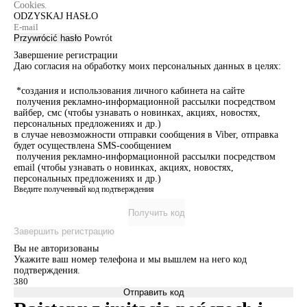
Cookies.
ODZYSKAJ HASŁO
Przywrócić hasło
Powrót
Завершение регистрации
Даю согласия на обработку моих персональных данных в целях:
*создания и использования личного кабинета на сайте
получения рекламно-информационной рассылки посредством
вайбер, смс (чтобы узнавать о новинках, акциях, новостях,
персональных предложениях и др.)
в случае невозможности отправки сообщения в Viber, отправка
будет осуществлена SMS-сообщением
получения рекламно-информационной рассылки посредством
email (чтобы узнавать о новинках, акциях, новостях,
персональных предложениях и др.)
Введите полученный код подтверждения
Получить код
Завершить регистрацию
Вы не авторизованы
Укажите ваш номер телефона и мы вышлем на него код
подтверждения.
Отправить код