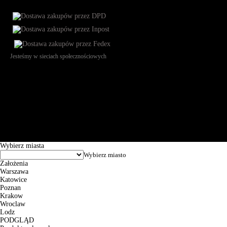
Jesteśmy w sieciach społecznościowych
Św. Teresy 91, 91-341, Łódź, Poland, NIP 732-216-37-57, REGON
101144034, Powszechna Kasa Oszczędności Bank Polski SA, ul.
Puławska 15, 02-515 Warszawa: 30102034080000410205628799.
Godziny pracy: 8:00-16:00 od poniedziałku do piątku. Czas realizacji
zamówienia wynosi od 24h do 2 dni roboczych.
© 2026 EuroTrade Tex Sp. z o.o.
Wybierz miasta
Założenia
Warszawa
Katowice
Poznan
Krakow
Wroclaw
Lodz
PODGLĄD