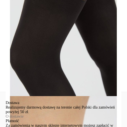
SKU
1001149040020009
Skład
poliamid 94%, elastan 6%
Udostępnij produkt
Podmiot odpowiedzialny
EuroTrade Tex Sp z o.o.
Św. Teresy 91
91-341, Łódź, Polska
+48 500-503-636
info@conteshop.pl
Ten produkt nie ma pytań Możesz zadać pytanie, klikając przycisk
poniżej
Zadaj pytanie
Nowe pytanie
Wyślij
Dostawa
Realizujemy darmową dostawę na terenie całej Polski dla zamówień
powyżej 50 zł.
O dostawie
Płatność
Za zamówienia w naszym sklepie internetowym możesz zapłacić w