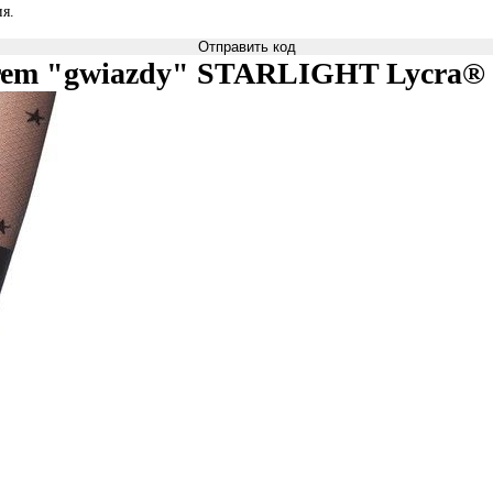
я.
Отправить код
wzorem "gwiazdy" STARLIGHT Lycra®