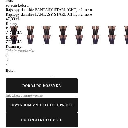
brak
zdjęcia koloru
Rajstopy damskie FANTASY STARLIGHT, r.2, nero
Rajstopy damskie FANTASY STARLIGHT, r.2, nero
47,90 zł
Kolory:
BRAK
ZDJĘCIA
BRAK
ZDJĘCIA
Rozmiary:
Tabela rozmiarów
2
3
4
Ilość:
-
+
DODAJ DO KOSZYKA
Jak złożyć zamówienie
POWIADOM MNIE O DOSTĘPNOŚCI
ПОЛУЧИТЬ ПО EMAIL