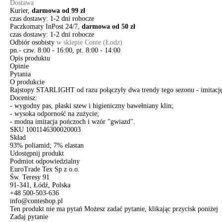
Dostawa
Kurier,
darmowa od 99 zł
czas dostawy: 1-2 dni robocze
Paczkomaty InPost 24/7,
darmowa od 50 zł
czas dostawy: 1-2 dni robocze
Odbiór osobisty
w sklepie Conte (Łodz)
pn.- czw. 8:00 - 16:00, pt. 8:00 - 14:00
Opis produktu
Opinie
Pytania
O produkcie
Rajstopy STARLIGHT od razu połączyły dwa trendy tego sezonu - imitację
Docenisz:
- wygodny pas, płaski szew i higieniczny bawełniany klin;
- wysoka odporność na zużycie;
- modna imitacja pończoch i wzór "gwiazd".
SKU
1001146300020003
Skład
93% poliamid; 7% elastan
Udostępnij produkt
Podmiot odpowiedzialny
EuroTrade Tex Sp z o.o.
Św. Teresy 91
91-341, Łódź, Polska
+48 500-503-636
info@conteshop.pl
Ten produkt nie ma pytań Możesz zadać pytanie, klikając przycisk poniżej
Zadaj pytanie