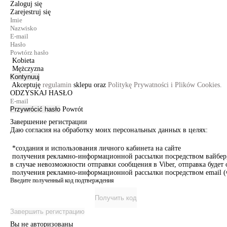
Zaloguj się
Zarejestruj się
Kobieta
Mężczyzna
Kontynuuj
Akceptuję
regulamin
sklepu oraz
Politykę Prywatności i Plików Cookies.
ODZYSKAJ HASŁO
Przywrócić hasło
Powrót
Завершение регистрации
Даю согласия на обработку моих персональных данных в целях:
*создания и использования личного кабинета на сайте
получения рекламно-информационной рассылки посредством вайбер, 
в случае невозможности отправки сообщения в Viber, отправка буде
получения рекламно-информационной рассылки посредством email (ч
Введите полученный код подтверждения
Получить код
Завершить регистрацию
Вы не авторизованы