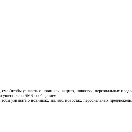
смс (чтобы узнавать о новинках, акциях, новостях, персональных предл
т осуществлена SMS-сообщением
тобы узнавать о новинках, акциях, новостях, персональных предложения