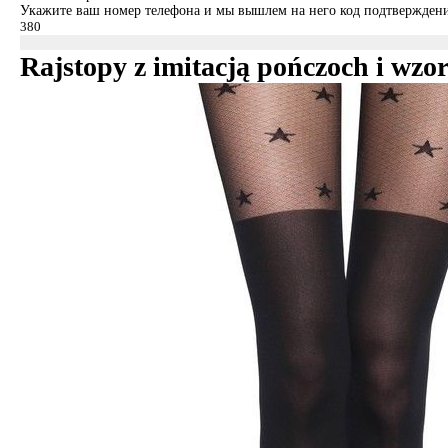
Укажите ваш номер телефона и мы вышлем на него код подтверждени
Rajstopy z imitacją pończoch i 