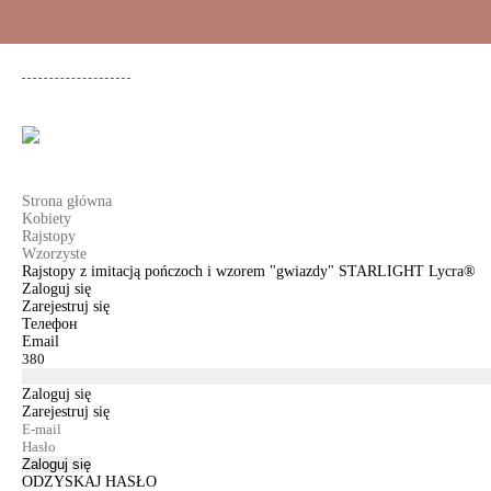
+48 500 503 636
KOBIETY
MĘŻCZYŹNI
DLA DZIEWCZYNEK
DL
Strona główna
Kobiety
Rajstopy
Wzorzyste
Rajstopy z imitacją pończoch i wzorem "gwiazdy" STARLIGHT Lycra®
Zaloguj się
Zarejestruj się
Телефон
Email
Zaloguj się
Zarejestruj się
Zaloguj się
ODZYSKAJ HASŁO