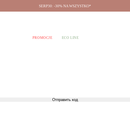
SERP30: -30% NA WSZYSTKO*
O firmie
A CHŁOPCÓW
PROMOCJE
ECO LINE
Отправить код