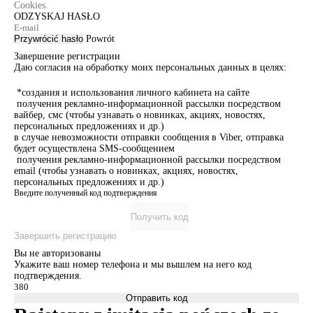
Cookies.
ODZYSKAJ HASŁO
Przywrócić hasło
Powrót
Завершение регистрации
Даю согласия на обработку моих персональных данных в целях:
*создания и использования личного кабинета на сайте
получения рекламно-информационной рассылки посредством
вайбер, смс (чтобы узнавать о новинках, акциях, новостях,
персональных предложениях и др.)
в случае невозможности отправки сообщения в Viber, отправка
будет осуществлена SMS-сообщением
получения рекламно-информационной рассылки посредством
email (чтобы узнавать о новинках, акциях, новостях,
персональных предложениях и др.)
Введите полученный код подтверждения
Получить код
Завершить регистрацию
Вы не авторизованы
Укажите ваш номер телефона и мы вышлем на него код
подтверждения.
Отправить код