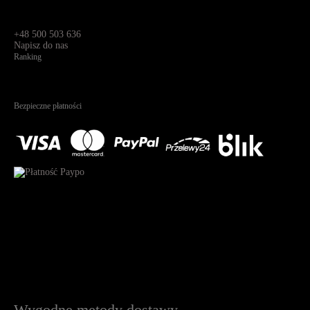
Dane kontaktowe
Św. Teresy 91,
91-341, Łódź, Polska
+48 500 503 636
Napisz do nas
Ranking
4.95
Na podstawie
1823
recenzji
Bezpieczne płatności
Wygodne metody dostawy