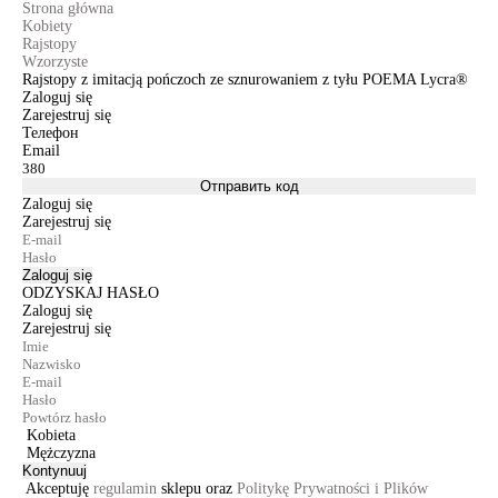
Strona główna
Kobiety
Rajstopy
Wzorzyste
Rajstopy z imitacją pończoch ze sznurowaniem z tyłu POEMA Lycra®
Zaloguj się
Zarejestruj się
Телефон
Email
Отправить код
Zaloguj się
Zarejestruj się
Zaloguj się
ODZYSKAJ HASŁO
Zaloguj się
Zarejestruj się
Kobieta
Mężczyzna
Kontynuuj
Akceptuję
regulamin
sklepu oraz
Politykę Prywatności i Plików