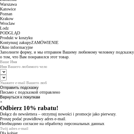
Warszawa
Katowice
Poznan
Krakow
Wroclaw
Lodz
PODGLĄD
Produkt w koszyku
Kontynuuj zakupy
ZAMÓWIENIE
Okno informacyjne
Заполните форму, и мы отправим Вашему любимому человеку подсказку
о том, что Вам понравился этот товар.
Отправить подсказку
Письмо с подсказкой отправлено
Вернуться к покупкам
×
Odbierz 10% rabatu!
Dołącz do newslettera – otrzymuj nowości i promocje jako pierwszy.
Proszę podać prawidłowy adres e-mail.
Необходимо согласие на обработку персональных данных
Dla kobiet