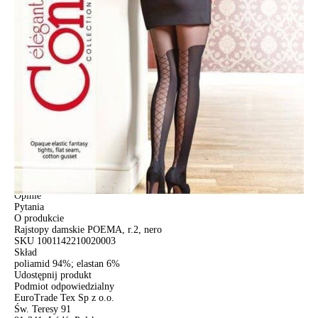
Jak złożyć zamówienie
POWIADOM MNIE O DOSTĘPNOŚCI
ПОЛУЧИТЬ ПО EMAIL
Dostawa
Kurier,
darmowa od 99 zł
czas dostawy: 1-2 dni robocze
Paczkomaty InPost 24/7,
darmowa od 50 zł
czas dostawy: 1-2 dni robocze
Odbiór osobisty
w sklepie Conte (Łodz)
pn.- czw. 8:00 - 16:00, pt. 8:00 - 14:00
Opis produktu
Opinie
Pytania
O produkcie
Rajstopy damskie POEMA, r.2, nero
SKU
1001142210020003
Skład
poliamid 94%; elastan 6%
Udostępnij produkt
Podmiot odpowiedzialny
EuroTrade Tex Sp z o.o.
Św. Teresy 91