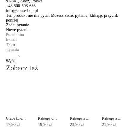
91-341, Łódź, Polska
+48 500-503-636
info@conteshop.pl
Ten produkt nie ma pytań Możesz zadać pytanie, klikając przycisk
poniżej
Zadaj pytanie
Nowe pytanie
Wyślij
Zobacz też
Grube kolorowe rajstopy COLOURS TOP Lycra®
Rajstopy damskie ze wzmocnią częścią majtkową NUANCE 40 Lycra®
Rajstopy z regulowanym stanem TOP 40
Rajstopy z regulowanym stanem TOP 20
17,90 zł
19,90 zł
23,90 zł
21,90 zł