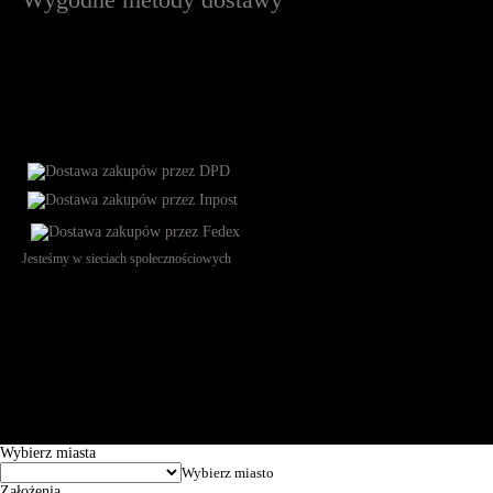
Jesteśmy w sieciach społecznościowych
Św. Teresy 91, 91-341, Łódź, Poland, NIP 732-216-37-57, REGON
101144034, Powszechna Kasa Oszczędności Bank Polski SA, ul.
Puławska 15, 02-515 Warszawa: 30102034080000410205628799.
Godziny pracy: 8:00-16:00 od poniedziałku do piątku. Czas realizacji
zamówienia wynosi od 24h do 2 dni roboczych.
© 2026 EuroTrade Tex Sp. z o.o.
Wybierz miasta
Założenia