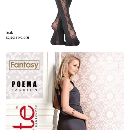
brak
zdjęcia koloru
Rajstopy damskie FANTASY POEMA, r. 2, nero
Rajstopy damskie FANTASY POEMA, r. 2, nero
36,90 zł
27%
26,90 zł
Kolory:
BRAK
ZDJĘCIA
BRAK
ZDJĘCIA
Rozmiary:
Tabela rozmiarów
2
3
4
Ilość:
-
+
DODAJ DO KOSZYKA