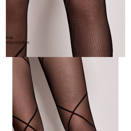
brak
zdjęcia koloru
Rajstopy damskie CE FANTASY INTRIGUE, r.2, nero
Rajstopy damskie CE FANTASY INTRIGUE, r.2, nero
60,90 zł
Kolory:
BRAK
ZDJĘCIA
Rozmiary:
Tabela rozmiarów
2
3
4
Ilość:
-
+
DODAJ DO KOSZYKA
Jak złożyć zamówienie