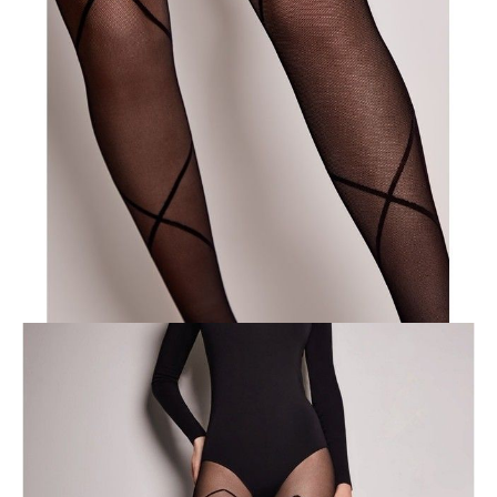
POWIADOM MNIE O DOSTĘPNOŚCI
ПОЛУЧИТЬ ПО EMAIL
Dostawa
Kurier,
darmowa od 99 zł
czas dostawy: 1-2 dni robocze
Paczkomaty InPost 24/7,
darmowa od 50 zł
czas dostawy: 1-2 dni robocze
Odbiór osobisty
w sklepie Conte (Łodz)
pn.- czw. 8:00 - 16:00, pt. 8:00 - 14:00
Opis produktu
Opinie
Pytania
O produkcie
Lakoniczne, ale jednocześnie intrygujące rajstopy z imitacją
sznurowania Intrigue pomogą Ci stworzyć stylizacje godne pierwszych
stron kolorowych magazynów.
Efekt tiulu (drobnej siateczki) jest tworzony dzięki zastosowaniu
specjalnej technologii splotu prasowanego „stop runs”, która zatrzymuje
zstępujące pętle, spowalniając w ten sposób proces tworzenia „oczek”.
Cechy modelu:
· 30 den,
· cienki i elastyczny,