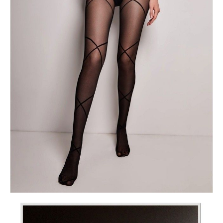
· imitacja sznurowania,
· efekt drobnej siatki,
· idealne dopasowanie,
· płaski szew,
· bawełniany klin,
· stworzony dla Twoich lakonicznych, ale zmysłowych stylizacji.
Limitowana kolekcja.
Wyłącznie w sklepie internetowym Conte.
SKU
1001480980020003
Skład
poliamid 85%, elastan 15%
Udostępnij produkt
Podmiot odpowiedzialny
EuroTrade Tex Sp z o.o.
Św. Teresy 91
91-341, Łódź, Polska
+48 500-503-636
info@conteshop.pl
Ten produkt nie ma pytań Możesz zadać pytanie, klikając przycisk
poniżej
Zadaj pytanie
Nowe pytanie