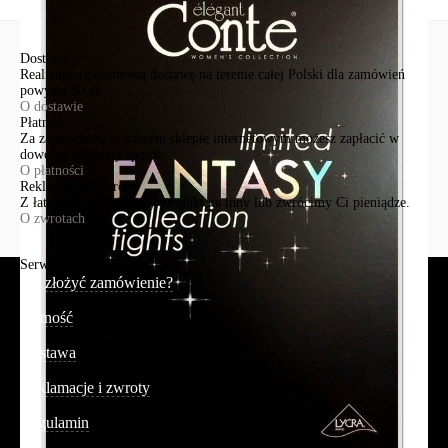
Wyślij
Dostawa
Realizujemy darmową dostawę na terenie całej Polski dla zamówień
powyżej 50 zł.
O dostawie
Płatność
Za zamówienia w naszym sklepie internetowym możesz zapłacić w
dowolny dogodny sposób.
O płatności
Reklamacje i zwroty
Z łatwością wymienimy produkt na inny lub zwrócimy Ci pieniądze.
O zwrotach
Serwis
Jak złożyć zamówienie?
Płatność
Dostawa
Reklamacje i zwroty
Regulamin