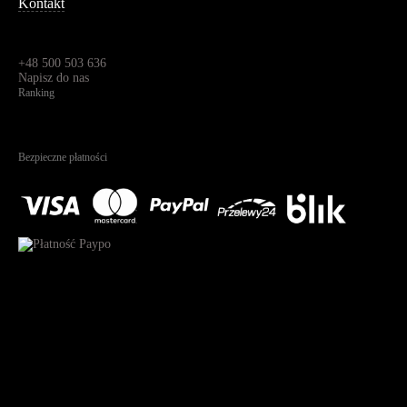
Kontakt
Dane kontaktowe
Św. Teresy 91,
91-341, Łódź, Polska
+48 500 503 636
Napisz do nas
Ranking
4.95
Na podstawie
1823
recenzji
Bezpieczne płatności