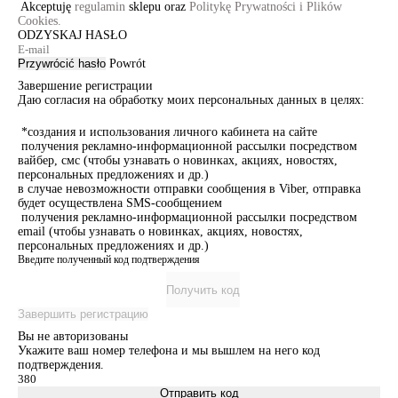
Akceptuję
regulamin
sklepu oraz
Politykę Prywatności i Plików
Cookies.
ODZYSKAJ HASŁO
Przywrócić hasło
Powrót
Завершение регистрации
Даю согласия на обработку моих персональных данных в целях:
*создания и использования личного кабинета на сайте
получения рекламно-информационной рассылки посредством
вайбер, смс (чтобы узнавать о новинках, акциях, новостях,
персональных предложениях и др.)
в случае невозможности отправки сообщения в Viber, отправка
будет осуществлена SMS-сообщением
получения рекламно-информационной рассылки посредством
email (чтобы узнавать о новинках, акциях, новостях,
персональных предложениях и др.)
Введите полученный код подтверждения
Получить код
Завершить регистрацию
Вы не авторизованы
Укажите ваш номер телефона и мы вышлем на него код
подтверждения.
Отправить код