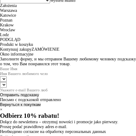
Założenia
Warszawa
Katowice
Poznan
Krakow
Wroclaw
Lodz
PODGLĄD
Produkt w koszyku
Kontynuuj zakupy
ZAMÓWIENIE
Okno informacyjne
Заполните форму, и мы отправим Вашему любимому человеку подсказку
о том, что Вам понравился этот товар.
Отправить подсказку
Письмо с подсказкой отправлено
Вернуться к покупкам
×
Odbierz 10% rabatu!
Dołącz do newslettera – otrzymuj nowości i promocje jako pierwszy.
Proszę podać prawidłowy adres e-mail.
Необходимо согласие на обработку персональных данных