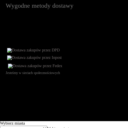
Wygodne metody dostawy
Jesteśmy w sieciach społecznościowych
Św. Teresy 91, 91-341, Łódź, Poland, NIP 732-216-37-57, REGON
101144034, Powszechna Kasa Oszczędności Bank Polski SA, ul.
Puławska 15, 02-515 Warszawa: 30102034080000410205628799.
Godziny pracy: 8:00-16:00 od poniedziałku do piątku. Czas realizacji
zamówienia wynosi od 24h do 2 dni roboczych.
© 2026 EuroTrade Tex Sp. z o.o.
Wybierz miasta