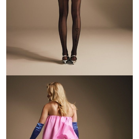
ПОЛУЧИТЬ ПО EMAIL
Dostawa
Kurier,
darmowa od 99 zł
czas dostawy: 1-2 dni robocze
Paczkomaty InPost 24/7,
darmowa od 50 zł
czas dostawy: 1-2 dni robocze
Odbiór osobisty
w sklepie Conte (Łodz)
pn.- czw. 8:00 - 16:00, pt. 8:00 - 14:00
Opis produktu
Opinie
Pytania
O produkcie
Rajstopy z imitacją szwu i napisem „Love” dodadzą Twojej stylizacji
wyrafinowanego charakteru, dodając odrobinę zalotnego uroku.
Podwójnie tkana nić LYCRA gwarantuje komfort noszenia przez cały
dzień.
LYCRA®: trwała, odporna na zaciągnięcia i idealnie dopasowana do
ciała – to cechy rajstop wykonanych z włókna LYCRA.
Podwójnie pleciona: Specjalna technologia produkcji przędzy, w której
LYCRA jest podwójnie pleciona z nicią poliamidową. Dzięki temu jest
bardziej elastyczna i jedwabista w dotyku.
Cechy modelu: