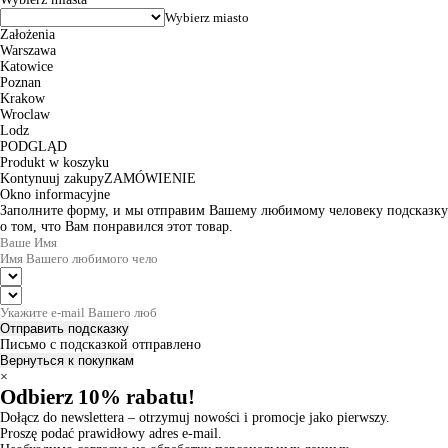
Założenia
Warszawa
Katowice
Poznan
Krakow
Wroclaw
Lodz
PODGLĄD
Produkt w koszyku
Kontynuuj zakupy
ZAMÓWIENIE
Okno informacyjne
Заполните форму, и мы отправим Вашему любимому человеку подсказку
о том, что Вам понравился этот товар.
Отправить подсказку
Письмо с подсказкой отправлено
Вернуться к покупкам
×
Odbierz 10% rabatu!
Dołącz do newslettera – otrzymuj nowości i promocje jako pierwszy.
Proszę podać prawidłowy adres e-mail.