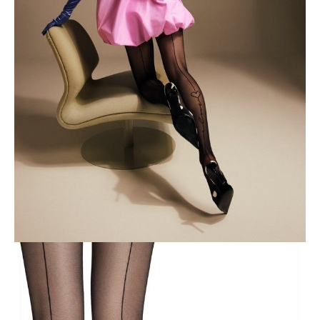
• 20 den,
• cienkie i elastyczne,
• imitacja szwów,
• napis „Love” na jednej nogawce,
• podwójnie pleciona nić LYCRA,
• wygodna gumka w pasie,
• bawełniany klin,
• wygodny płaski szew,
• wzmocnione palce,
• prosty i stylowy design.
SKU
1001482290020003
Skład
poliamid 90%, elastan 10%
Udostępnij produkt
Podmiot odpowiedzialny
EuroTrade Tex Sp z o.o.
Św. Teresy 91
91-341, Łódź, Polska
+48 500-503-636
info@conteshop.pl
Ten produkt nie ma pytań Możesz zadać pytanie, klikając przycisk
poniżej
Zadaj pytanie
Nowe pytanie