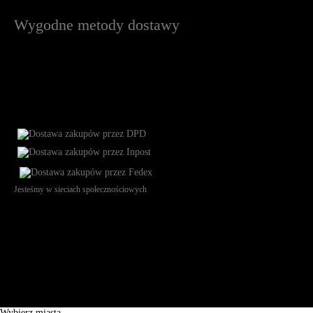
Wygodne metody dostawy
Jesteśmy w sieciach społecznościowych
Św. Teresy 91, 91-341, Łódź, Poland, NIP 732-216-37-57, REGON
101144034, Powszechna Kasa Oszczędności Bank Polski SA, ul.
Puławska 15, 02-515 Warszawa: 30102034080000410205628799.
Godziny pracy: 8:00-16:00 od poniedziałku do piątku. Czas realizacji
zamówienia wynosi od 24h do 2 dni roboczych.
© 2026 EuroTrade Tex Sp. z o.o.
Wybierz miasta