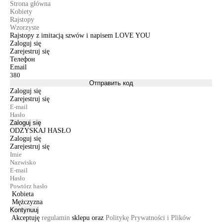
Strona główna
Kobiety
Rajstopy
Wzorzyste
Rajstopy z imitacją szwów i napisem LOVE YOU
Zaloguj się
Zarejestruj się
Телефон
Email
Отправить код
Zaloguj się
Zarejestruj się
Zaloguj się
ODZYSKAJ HASŁO
Zaloguj się
Zarejestruj się
Kobieta
Mężczyzna
Kontynuuj
Akceptuję
regulamin
sklepu oraz
Politykę Prywatności i Plików