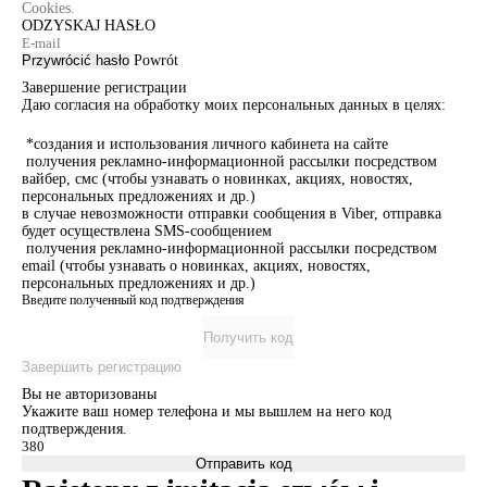
Cookies.
ODZYSKAJ HASŁO
Przywrócić hasło
Powrót
Завершение регистрации
Даю согласия на обработку моих персональных данных в целях:
*создания и использования личного кабинета на сайте
получения рекламно-информационной рассылки посредством
вайбер, смс (чтобы узнавать о новинках, акциях, новостях,
персональных предложениях и др.)
в случае невозможности отправки сообщения в Viber, отправка
будет осуществлена SMS-сообщением
получения рекламно-информационной рассылки посредством
email (чтобы узнавать о новинках, акциях, новостях,
персональных предложениях и др.)
Введите полученный код подтверждения
Получить код
Завершить регистрацию
Вы не авторизованы
Укажите ваш номер телефона и мы вышлем на него код
подтверждения.
Отправить код