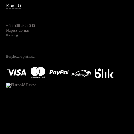
Kontakt
Dane kontaktowe
Św. Teresy 91,
91-341, Łódź, Polska
+48 500 503 636
Napisz do nas
Ranking
4.95
Na podstawie
1825
recenzji
Bezpieczne płatności