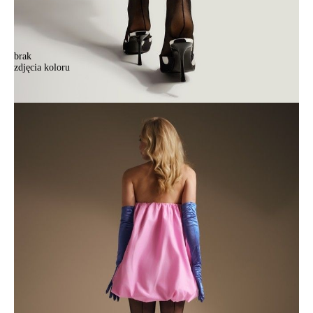
brak
zdjęcia koloru
Rajstopy damskie CE FANTASY LOVE YOU, r.2, nero
Rajstopy damskie CE FANTASY LOVE YOU, r.2, nero
30,90 zł
Kolory:
BRAK
ZDJĘCIA
Rozmiary:
Tabela rozmiarów
2
3
4
5
Ilość:
-
+
DODAJ DO KOSZYKA
Jak złożyć zamówienie
POWIADOM MNIE O DOSTĘPNOŚCI