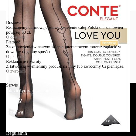
Wyślij
Dostawa
Realizujemy darmową dostawę na terenie całej Polski dla zamówień
powyżej 50 zł.
O dostawie
Płatność
Za zamówienia w naszym sklepie internetowym możesz zapłacić w
dowolny dogodny sposób.
O płatności
Reklamacje i zwroty
Z łatwością wymienimy produkt na inny lub zwrócimy Ci pieniądze.
O zwrotach
Serwis
Jak złożyć zamówienie?
Płatność
Dostawa
Reklamacje i zwroty
Regulamin