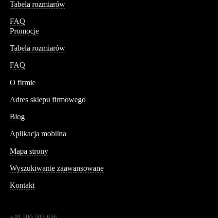
Tabela rozmiarów
FAQ
Promocje
Tabela rozmiarów
FAQ
Conteshop
O firmie
Adres sklepu firmowego
Blog
Aplikacja mobilna
Informacja
Mapa strony
Wyszukiwanie zaawansowane
Kontakt
Dane kontaktowe
Św. Teresy 91,
91-341, Łódź, Polska
+48 500 503 636