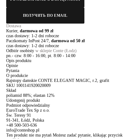
ПОЛУЧИТЬ ПО EMAIL
Dostawa
Kurier,
darmowa od 99 zł
czas dostawy: 1-2 dni robocze
Paczkomaty InPost 24/7,
darmowa od 50 zł
czas dostawy: 1-2 dni robocze
Odbiór osobisty
w sklepie Conte (Łodz)
pn.- czw. 8:00 - 16:00, pt. 8:00 - 14:00
Opis produktu
Opinie
Pytania
O produkcie
Rajstopy damskie CONTE ELEGANT MAGIC, r.2, grafit
SKU
1001141920020009
Skład
poliamid 88%; elastan 12%
Udostępnij produkt
Podmiot odpowiedzialny
EuroTrade Tex Sp z o.o.
Św. Teresy 91
91-341, Łódź, Polska
+48 500-503-636
info@conteshop.pl
Ten produkt nie ma pytań Możesz zadać pytanie, klikając przycisk