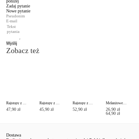
poniżej
Zadaj pytanie
Nowe pytanie
Wyślij
Zobacz też
Rajstopy z imitacją ażurowych pończoch DELIGHT Lycra®
Rajstopy z imitacją pończoch i paska z podwiązkami EMOTION Lycra®
Rajstopy z kryształkami CRISTAL Lycra®
Melanżowe rajstopy z wzorem " nocne miasto" NIGHT CITY Lycra®
47,90 zł
45,90 zł
52,90 zł
26,90 zł
64,90 zł
Dostawa