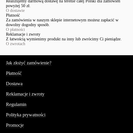
Realizujemy darmową dostawę na terenie całej Polski dla zamówień
powyżej 50 zł.
O dostawie
Płatność
Za zamówienia w naszym sklepie internetowym możesz zapłacić w
dowolny dogodny sposób.
O płatności
Reklamacje i zwroty
Z łatwością wymienimy produkt na inny lub zwrócimy Ci pieniądze.
O zwrotach
Serwis
Jak złożyć zamówienie?
Płatność
Dostawa
Reklamacje i zwroty
Regulamin
Polityka prywatności
Promocje