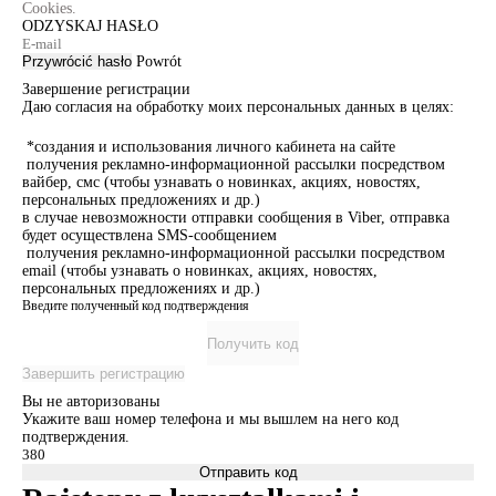
Cookies.
ODZYSKAJ HASŁO
Przywrócić hasło
Powrót
Завершение регистрации
Даю согласия на обработку моих персональных данных в целях:
*создания и использования личного кабинета на сайте
получения рекламно-информационной рассылки посредством
вайбер, смс (чтобы узнавать о новинках, акциях, новостях,
персональных предложениях и др.)
в случае невозможности отправки сообщения в Viber, отправка
будет осуществлена SMS-сообщением
получения рекламно-информационной рассылки посредством
email (чтобы узнавать о новинках, акциях, новостях,
персональных предложениях и др.)
Введите полученный код подтверждения
Получить код
Завершить регистрацию
Вы не авторизованы
Укажите ваш номер телефона и мы вышлем на него код
подтверждения.
Отправить код