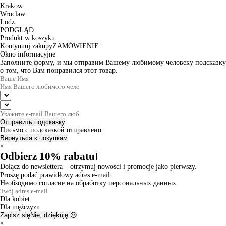
Krakow
Wroclaw
Lodz
PODGLĄD
Produkt w koszyku
Kontynuuj zakupy
ZAMÓWIENIE
Okno informacyjne
Заполните форму, и мы отправим Вашему любимому человеку подсказку
о том, что Вам понравился этот товар.
Отправить подсказку
Письмо с подсказкой отправлено
Вернуться к покупкам
×
Odbierz 10% rabatu!
Dołącz do newslettera – otrzymuj nowości i promocje jako pierwszy.
Proszę podać prawidłowy adres e-mail.
Необходимо согласие на обработку персональных данных
Dla kobiet
Dla mężczyzn
Zapisz się
Nie, dziękuję 😔
×