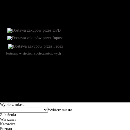
Jesteśmy w sieciach społecznościowych
Św. Teresy 91, 91-341, Łódź, Poland, NIP 732-216-37-57, REGON
101144034, Powszechna Kasa Oszczędności Bank Polski SA, ul.
Puławska 15, 02-515 Warszawa: 30102034080000410205628799.
Godziny pracy: 8:00-16:00 od poniedziałku do piątku. Czas realizacji
zamówienia wynosi od 24h do 2 dni roboczych.
© 2026 EuroTrade Tex Sp. z o.o.
Wybierz miasta
Założenia
Warszawa
Katowice
Poznan