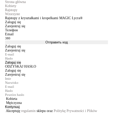
Strona główna
Kobiety
Rajstopy
Wzorzyste
Rajstopy z kryształkami i kropelkami MAGIC Lycra®
Zaloguj się
Zarejestruj się
Телефон
Email
Отправить код
Zaloguj się
Zarejestruj się
Zaloguj się
ODZYSKAJ HASŁO
Zaloguj się
Zarejestruj się
Kobieta
Mężczyzna
Kontynuuj
Akceptuję
regulamin
sklepu oraz
Politykę Prywatności i Plików