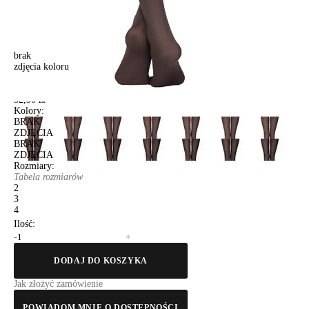
brak
zdjęcia koloru
Rajstopy damskie FANTASY MAGIC, r.2, grafit
Rajstopy damskie FANTASY MAGIC, r.2, grafit
52,90 zł
Kolory:
BRAK
ZDJĘCIA
BRAK
ZDJĘCIA
Rozmiary:
Tabela rozmiarów
2
3
4
Ilość:
-
+
DODAJ DO KOSZYKA
Jak złożyć zamówienie
POWIADOM MNIE O DOSTĘPNOŚCI