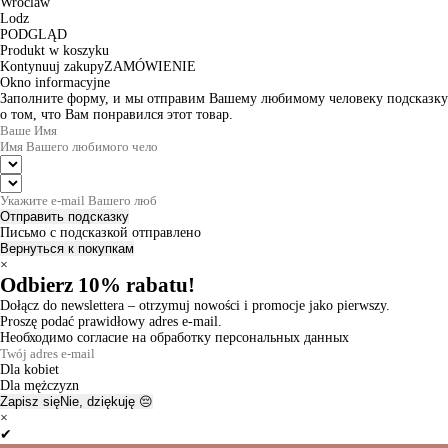
Wroclaw
Lodz
PODGLĄD
Produkt w koszyku
Kontynuuj zakupy
ZAMÓWIENIE
Okno informacyjne
Заполните форму, и мы отправим Вашему любимому человеку подсказку
о том, что Вам понравился этот товар.
Отправить подсказку
Письмо с подсказкой отправлено
Вернуться к покупкам
×
Odbierz 10% rabatu!
Dołącz do newslettera – otrzymuj nowości i promocje jako pierwszy.
Proszę podać prawidłowy adres e-mail.
Необходимо согласие на обработку персональных данных
Dla kobiet
Dla mężczyzn
Zapisz się
Nie, dziękuję 😔
×
✔