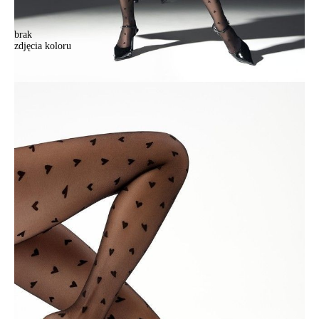
brak
zdjęcia koloru
Rajstopy damskie CONTE ELEGANT TRESOR, r.2, nero
Rajstopy damskie CONTE ELEGANT TRESOR, r.2, nero
36,90 zł
Kolory:
BRAK
ZDJĘCIA
Rozmiary:
Tabela rozmiarów
2
3
4
5
Ilość:
-
+
DODAJ DO KOSZYKA
Jak złożyć zamówienie
POWIADOM MNIE O DOSTĘPNOŚCI