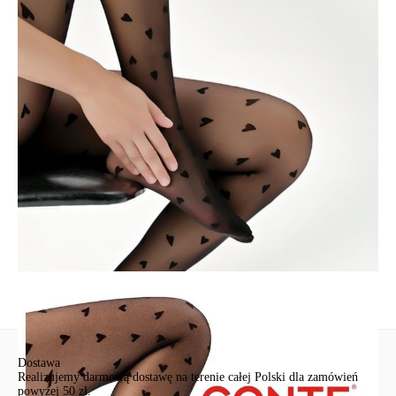
• bawełniany klin,
• wzmocnione palce,
• idealne uzupełnienie Twojego stylowego wyglądu.
SKU
1001482060020003
Skład
poliamid 92%, elastan 8%
Udostępnij produkt
Podmiot odpowiedzialny
EuroTrade Tex Sp z o.o.
Św. Teresy 91
91-341, Łódź, Polska
+48 500-503-636
info@conteshop.pl
Ten produkt nie ma pytań Możesz zadać pytanie, klikając przycisk
poniżej
Zadaj pytanie
Nowe pytanie
Wyślij
Dostawa
Realizujemy darmową dostawę na terenie całej Polski dla zamówień
powyżej 50 zł.