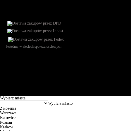
Jesteśmy w sieciach społecznościowych
Św. Teresy 91, 91-341, Łódź, Poland, NIP 732-216-37-57, REGON
101144034, Powszechna Kasa Oszczędności Bank Polski SA, ul.
Puławska 15, 02-515 Warszawa: 30102034080000410205628799.
Godziny pracy: 8:00-16:00 od poniedziałku do piątku. Czas realizacji
zamówienia wynosi od 24h do 2 dni roboczych.
© 2026 EuroTrade Tex Sp. z o.o.
Wybierz miasta
Założenia
Warszawa
Katowice
Poznan
Krakow