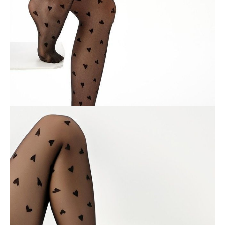
ПОЛУЧИТЬ ПО EMAIL
Dostawa
Kurier,
darmowa od 99 zł
czas dostawy: 1-2 dni robocze
Paczkomaty InPost 24/7,
darmowa od 50 zł
czas dostawy: 1-2 dni robocze
Odbiór osobisty
w sklepie Conte (Łodz)
pn.- czw. 8:00 - 16:00, pt. 8:00 - 14:00
Opis produktu
Opinie
Pytania
O produkcie
Rajstopy z wzorem serc pomogą Ci stworzyć delikatny kobiecy look,
doskonale oddający Twój zmysłowy nastrój. Dzięki podwójnie
plecionej nici LYCRA będziesz czuć się komfortowo nosząc rajstopy
przez cały dzień.
Podwójny oplot: specjalna technologia wytwarzania nici, w której
LYCRA jest dwukrotnie oplatana nićmi poliamidowymi. Dzięki temu
rajstopy stają się bardziej elastyczna i jedwabista w dotyku.
Cechy modelu:
• 30 den,
• cienki i elastyczny,
• wzór „serduszka”,
• idealne dopasowanie,
• płaski szew,