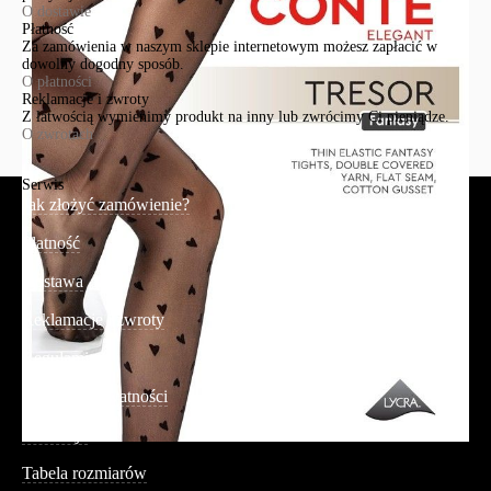
O dostawie
Płatność
Za zamówienia w naszym sklepie internetowym możesz zapłacić w
dowolny dogodny sposób.
O płatności
Reklamacje i zwroty
Z łatwością wymienimy produkt na inny lub zwrócimy Ci pieniądze.
O zwrotach
Serwis
Jak złożyć zamówienie?
Płatność
Dostawa
Reklamacje i zwroty
Regulamin
Polityka prywatności
Promocje
Tabela rozmiarów