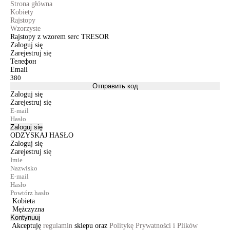
Strona główna
Kobiety
Rajstopy
Wzorzyste
Rajstopy z wzorem serc TRESOR
Zaloguj się
Zarejestruj się
Телефон
Email
Отправить код
Zaloguj się
Zarejestruj się
Zaloguj się
ODZYSKAJ HASŁO
Zaloguj się
Zarejestruj się
Kobieta
Mężczyzna
Kontynuuj
Akceptuję
regulamin
sklepu oraz
Politykę Prywatności i Plików