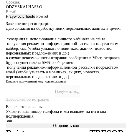
Cookies.
ODZYSKAJ HASŁO
Przywrócić hasło
Powrót
Завершение регистрации
Даю согласия на обработку моих персональных данных в целях:
*создания и использования личного кабинета на сайте
получения рекламно-информационной рассылки посредством
вайбер, смс (чтобы узнавать о новинках, акциях, новостях,
персональных предложениях и др.)
в случае невозможности отправки сообщения в Viber, отправка
будет осуществлена SMS-сообщением
получения рекламно-информационной рассылки посредством
email (чтобы узнавать о новинках, акциях, новостях,
персональных предложениях и др.)
Введите полученный код подтверждения
Получить код
Завершить регистрацию
Вы не авторизованы
Укажите ваш номер телефона и мы вышлем на него код
подтверждения.
Отправить код