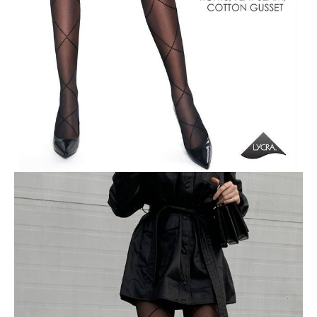
ПОЛУЧИТЬ ПО EMAIL
Dostawa
Kurier,
darmowa od 99 zł
czas dostawy: 1-2 dni robocze
Paczkomaty InPost 24/7,
darmowa od 50 zł
czas dostawy: 1-2 dni robocze
Odbiór osobisty
w sklepie Conte (Łodz)
pn.- czw. 8:00 - 16:00, pt. 8:00 - 14:00
Opis produktu
Opinie
Pytania
O produkcie
Rajstopy GALERIE o grubości 20 den z dużym, sznurowanym wzorem
pomogą Ci stworzyć prawdziwie indywidualny look. Rajstopy idealnie
dopasowują się do sylwetki i optycznie wyszczuplają nogi.
Cechy modelu:
· 20 den,
· cienki i elastyczny,
· duży geometryczny wzór „sznurowania”,
· wygodny pasek,
· jednolity na całej długości,
· płaski szew,
· bawełniany klin,