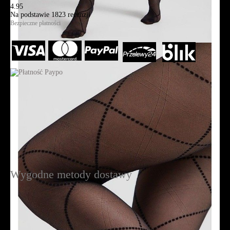
4.95
Na podstawie
1823
recenzji
Bezpieczne płatności
Wygodne metody dostawy