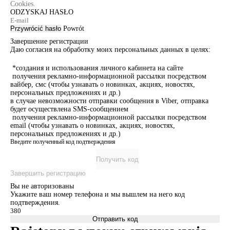
Cookies.
ODZYSKAJ HASŁO
Przywrócić hasło
Powrót
Завершение регистрации
Даю согласия на обработку моих персональных данных в целях:
*создания и использования личного кабинета на сайте
получения рекламно-информационной рассылки посредством
вайбер, смс (чтобы узнавать о новинках, акциях, новостях,
персональных предложениях и др.)
в случае невозможности отправки сообщения в Viber, отправка
будет осуществлена SMS-сообщением
получения рекламно-информационной рассылки посредством
email (чтобы узнавать о новинках, акциях, новостях,
персональных предложениях и др.)
Введите полученный код подтверждения
Получить код
Завершить регистрацию
Вы не авторизованы
Укажите ваш номер телефона и мы вышлем на него код
подтверждения.
Отправить код