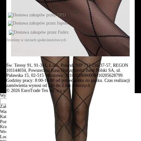
Jesteśmy w sieciach społecznościowych
Św. Teresy 91, 91-341, Łódź, Poland, NIP 732-216-37-57, REGON
101144034, Powszechna Kasa Oszczędności Bank Polski SA, ul.
Puławska 15, 02-515 Warszawa: 30102034080000410205628799.
Godziny pracy: 8:00-16:00 od poniedziałku do piątku. Czas realizacji
zamówienia wynosi od 24h do 2 dni roboczych.
© 2026 EuroTrade Tex Sp. z o.o.
Wybierz miasta
Założenia
Warszawa
Katowice
Poznan
Krakow
Wroclaw
Lodz