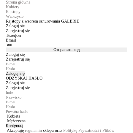
Strona główna
Kobiety
Rajstopy
Wzorzyste
Rajstopy z wzorem sznurowania GALERIE
Zaloguj się
Zarejestruj się
Телефон
Email
Отправить код
Zaloguj się
Zarejestruj się
Zaloguj się
ODZYSKAJ HASŁO
Zaloguj się
Zarejestruj się
Kobieta
Mężczyzna
Kontynuuj
Akceptuję
regulamin
sklepu oraz
Politykę Prywatności i Plików