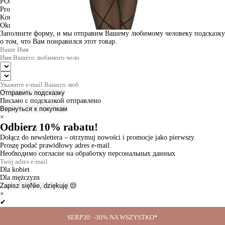
PODGLĄD
Produkt w koszyku
Kontynuuj zakupy
ZAMÓWIENIE
Okno informacyjne
Заполните форму, и мы отправим Вашему любимому человеку подсказку
о том, что Вам понравился этот товар.
Отправить подсказку
Письмо с подсказкой отправлено
Вернуться к покупкам
×
Odbierz 10% rabatu!
Dołącz do newslettera – otrzymuj nowości i promocje jako pierwszy.
Proszę podać prawidłowy adres e-mail.
Необходимо согласие на обработку персональных данных
Dla kobiet
Dla mężczyzn
Zapisz się
Nie, dziękuję 😔
×
✔
Thanks for the subscription!
SERP30: -30% NA WSZYSTKO*
Ok