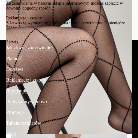
Za zamówienia w naszym sklepie internetowym możesz zapłacić w
dowolny dogodny sposób.
O płatności
Reklamacje i zwroty
Z łatwością wymienimy produkt na inny lub zwrócimy Ci pieniądze.
O zwrotach
Serwis
Jak złożyć zamówienie?
Płatność
Dostawa
Reklamacje i zwroty
Regulamin
Polityka prywatności
Promocje
Tabela rozmiarów
FAQ