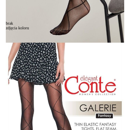
brak
zdjęcia koloru
Rajstopy CONTE ELEGANT GALERIE, r.2, nero
Rajstopy CONTE ELEGANT GALERIE, r.2, nero
38,90 zł
10%
34,90 zł
Kolory:
BRAK
ZDJĘCIA
Rozmiary:
Tabela rozmiarów
2
3
4
Ilość:
-
+
DODAJ DO KOSZYKA
Jak złożyć zamówienie
POWIADOM MNIE O DOSTĘPNOŚCI