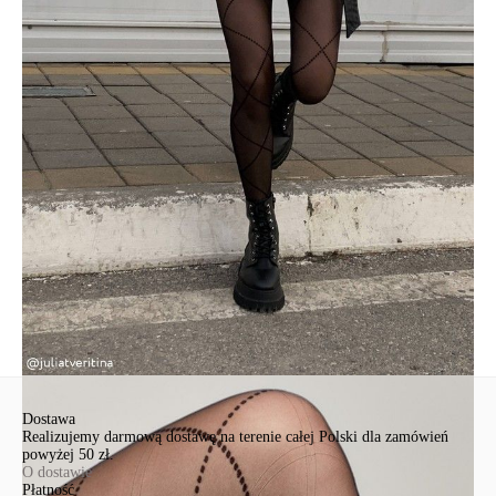
· wzmocnione palce.
SKU
1001480550020003
Skład
poliamid 90%, elastan 10%
Udostępnij produkt
Podmiot odpowiedzialny
EuroTrade Tex Sp z o.o.
Św. Teresy 91
91-341, Łódź, Polska
+48 500-503-636
info@conteshop.pl
Ten produkt nie ma pytań Możesz zadać pytanie, klikając przycisk
poniżej
Zadaj pytanie
Nowe pytanie
Wyślij
Dostawa
Realizujemy darmową dostawę na terenie całej Polski dla zamówień
powyżej 50 zł.
O dostawie
Płatność