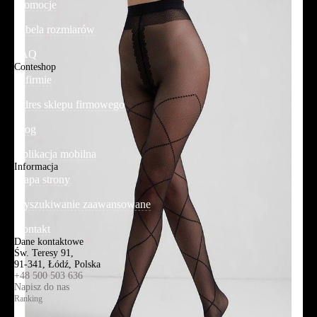
Promocje
Tabela rozmiarów
FAQ
Conteshop
O firmie
Adres sklepu firmowego
Blog
Aplikacja mobilna
Informacja
Mapa strony
Wyszukiwanie zaawansowane
Kontakt
Dane kontaktowe
Św. Teresy 91,
91-341, Łódź, Polska
+48 500 503 636
Napisz do nas
Ranking