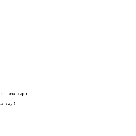
ожениях и др.)
х и др.)