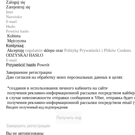
Zaloguj się
Zarejestruj się
Kobieta
Mężczyzna
Kontynuuj
Akceptuję
regulamin
sklepu oraz
Politykę Prywatności i Plików Cookies.
ODZYSKAJ HASŁO
Przywrócić hasło
Powrót
Завершение регистрации
Даю согласия на обработку моих персональных данных в целях:
*создания и использования личного кабинета на сайте
получения рекламно-информационной рассылки посредством вайбер, 
в случае невозможности отправки сообщения в Viber, отправка буде
получения рекламно-информационной рассылки посредством email (ч
Введите полученный код подтверждения
Получить код
Завершить регистрацию
Вы не авторизованы