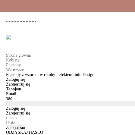
+48 500 503 636
KOBIETY
MĘŻCZYŹNI
DLA DZIEWCZYNEK
DL
Strona główna
Kobiety
Rajstopy
Wzorzyste
Rajstopy z wzorem w romby i efektem tiulu Design
Zaloguj się
Zarejestruj się
Телефон
Email
Zaloguj się
Zarejestruj się
Zaloguj się
ODZYSKAJ HASŁO