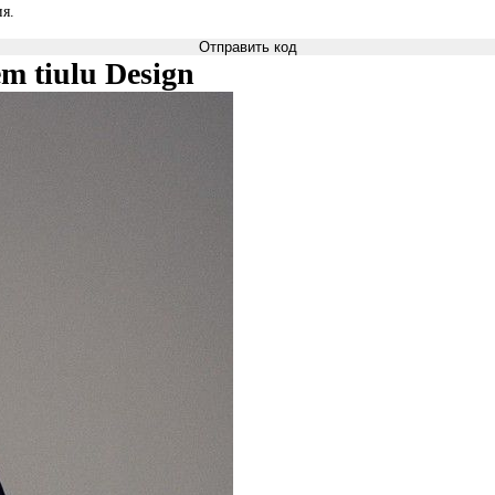
я.
Отправить код
m tiulu Design