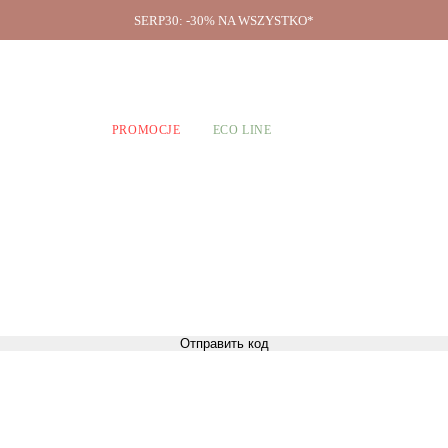
SERP30: -30% NA WSZYSTKO*
O firmie
A CHŁOPCÓW
PROMOCJE
ECO LINE
Отправить код