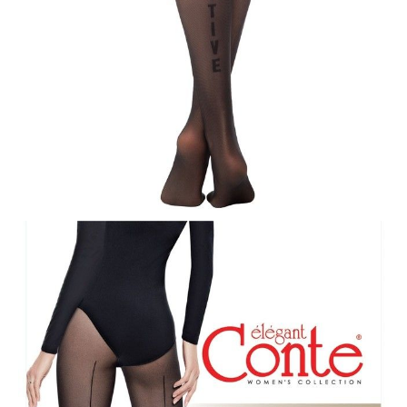
ПОЛУЧИТЬ ПО EMAIL
Dostawa
Kurier,
darmowa od 99 zł
czas dostawy: 1-2 dni robocze
Paczkomaty InPost 24/7,
darmowa od 50 zł
czas dostawy: 1-2 dni robocze
Odbiór osobisty
w sklepie Conte (Łodz)
pn.- czw. 8:00 - 16:00, pt. 8:00 - 14:00
Opis produktu
Opinie
Pytania
O produkcie
Podnoszące na duchu, dodające osobowości codziennej stylizacji i
wyglądające intrygująco – rajstopy z imitacją szwu i napisem Positive
są stworzone po to, by zapadać w pamięć.
Cechy modelu:
• 20 den,
• cienki i elastyczny,
• imitacja szwu z napisem Positive,
• idealne dopasowanie,
• płaski szew,
• bawełniany klin,
• wzmocnione palece u nogi,
• elegancja jako źródło inspiracji.