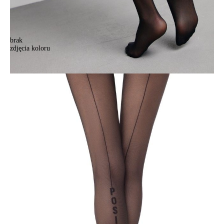
brak
zdjęcia koloru
Rajstopy damskie CONTE ELEGANT POSITIVE, r.2, nero
Rajstopy damskie CONTE ELEGANT POSITIVE, r.2, nero
44,90 zł
Kolory:
BRAK
ZDJĘCIA
Rozmiary:
Tabela rozmiarów
2
3
4
5
Ilość:
-
+
DODAJ DO KOSZYKA
Jak złożyć zamówienie
POWIADOM MNIE O DOSTĘPNOŚCI