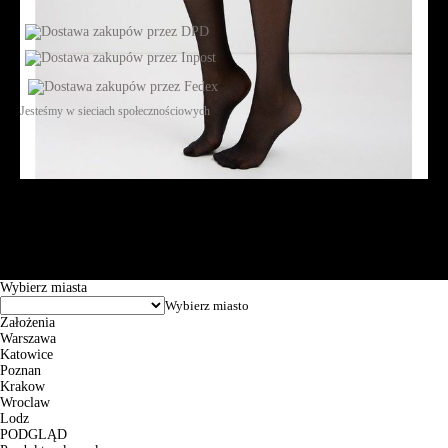
Jesteśmy w sieciach społecznościowych
Św. Teresy 91, 91-341, Łódź, Poland, NIP 732-216-37-57, REGON
101144034, Powszechna Kasa Oszczędności Bank Polski SA, ul.
Puławska 15, 02-515 Warszawa: 30102034080000410205628799.
Godziny pracy: 8:00-16:00 od poniedziałku do piątku. Czas realizacji
zamówienia wynosi od 24h do 2 dni roboczych.
© 2026 EuroTrade Tex Sp. z o.o.
Wybierz miasta
Założenia
Warszawa
Katowice
Poznan
Krakow
Wroclaw
Lodz
PODGLĄD