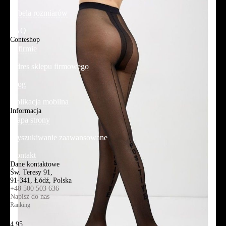
Tabela rozmiarów
FAQ
Conteshop
O firmie
Adres sklepu firmowego
Blog
Aplikacja mobilna
Informacja
Mapa strony
Wyszukiwanie zaawansowane
Kontakt
Dane kontaktowe
Św. Teresy 91,
91-341, Łódź, Polska
+48 500 503 636
Napisz do nas
Ranking
4.95