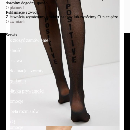
dowolny dogodny sposób.
O płatności
Reklamacje i zwroty
Z łatwością wymienimy produkt na inny lub zwrócimy Ci pieniądze.
O zwrotach
Serwis
Jak złożyć zamówienie?
Płatność
Dostawa
Reklamacje i zwroty
Regulamin
Polityka prywatności
Promocje
Tabela rozmiarów
FAQ
Promocje