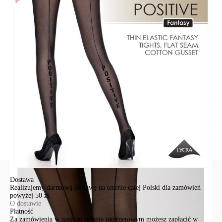
SKU
1001480410020003
Skład
poliamid 90%, elastan 10%
Udostępnij produkt
Podmiot odpowiedzialny
EuroTrade Tex Sp z o.o.
Św. Teresy 91
91-341, Łódź, Polska
+48 500-503-636
info@conteshop.pl
Ten produkt nie ma pytań Możesz zadać pytanie, klikając przycisk
poniżej
Zadaj pytanie
Nowe pytanie
Wyślij
Dostawa
Realizujemy darmową dostawę na terenie całej Polski dla zamówień
powyżej 50 zł.
O dostawie
Płatność
Za zamówienia w naszym sklepie internetowym możesz zapłacić w