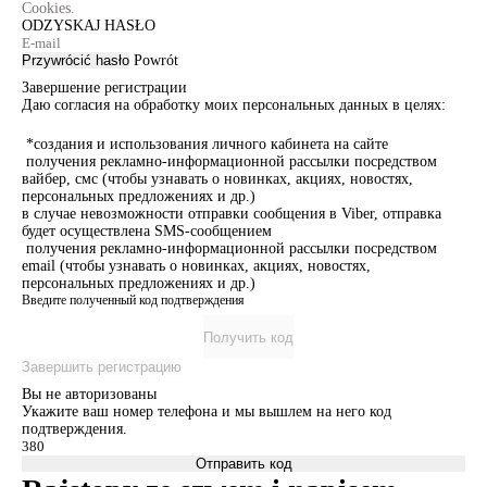
Cookies.
ODZYSKAJ HASŁO
Przywrócić hasło
Powrót
Завершение регистрации
Даю согласия на обработку моих персональных данных в целях:
*создания и использования личного кабинета на сайте
получения рекламно-информационной рассылки посредством
вайбер, смс (чтобы узнавать о новинках, акциях, новостях,
персональных предложениях и др.)
в случае невозможности отправки сообщения в Viber, отправка
будет осуществлена SMS-сообщением
получения рекламно-информационной рассылки посредством
email (чтобы узнавать о новинках, акциях, новостях,
персональных предложениях и др.)
Введите полученный код подтверждения
Получить код
Завершить регистрацию
Вы не авторизованы
Укажите ваш номер телефона и мы вышлем на него код
подтверждения.
Отправить код