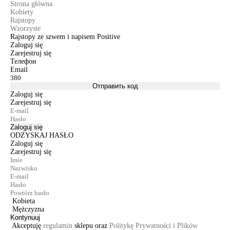
Strona główna
Kobiety
Rajstopy
Wzorzyste
Rajstopy ze szwem i napisem Positive
Zaloguj się
Zarejestruj się
Телефон
Email
Отправить код
Zaloguj się
Zarejestruj się
Zaloguj się
ODZYSKAJ HASŁO
Zaloguj się
Zarejestruj się
Kobieta
Mężczyzna
Kontynuuj
Akceptuję
regulamin
sklepu oraz
Politykę Prywatności i Plików