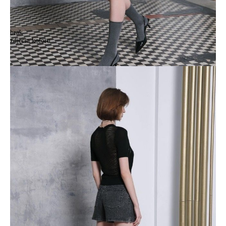
brak
zdjęcia koloru
Шорты джинсовые женские CE CON-653, р.170-94, washed black
Шорты джинсовые женские CE CON-653, р.170-94, washed black
292,90 zł
Kolory:
BRAK
ZDJĘCIA
Rozmiary:
Tabela rozmiarów
170-94/S
170-98/M
Ilość:
-
+
DODAJ DO KOSZYKA
Jak złożyć zamówienie
POWIADOM MNIE O DOSTĘPNOŚCI
ПОЛУЧИТЬ ПО EMAIL