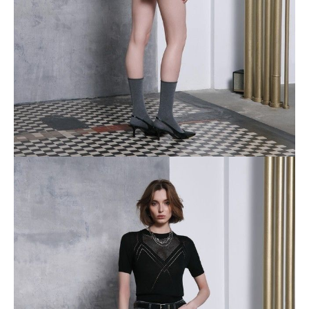
Dostawa
Kurier,
darmowa od 99 zł
czas dostawy: 1-2 dni robocze
Paczkomaty InPost 24/7,
darmowa od 50 zł
czas dostawy: 1-2 dni robocze
Odbiór osobisty
w sklepie Conte (Łodz)
pn.- czw. 8:00 - 16:00, pt. 8:00 - 14:00
Opis produktu
Opinie
Pytania
O produkcie
Джинсовые шорты с эффектом варки и разрезами по бокам - must
have в летнем гардеробе.
Плотные и вместе с тем дышащие благодаря высокому
содержанию хлопка, эти шорты прекрасно держат форму и
гарантируют легкость и комфорт даже в жаркий день.
• высокая посадка
• mini
• застежка на пуговицу и молнию, скрытую планкой
• шлевки для ремня
• разрезы по бокам
• модель с пятью карманами
• оксидная варка, благодаря которой каждая модель обладает
уникальным рисунком
• мягкий деним с высоким содержанием хлопка
• для сохранения белого цвета соблюдайте рекомендации по уходу