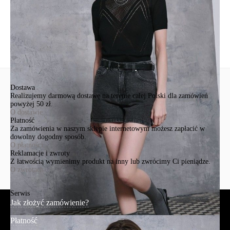
Zadaj pytanie
Nowe pytanie
Wyślij
Dostawa
Realizujemy darmową dostawę na terenie całej Polski dla zamówień
powyżej 50 zł.
O dostawie
Płatność
Za zamówienia w naszym sklepie internetowym możesz zapłacić w
dowolny dogodny sposób.
O płatności
Reklamacje i zwroty
Z łatwością wymienimy produkt na inny lub zwrócimy Ci pieniądze.
O zwrotach
Serwis
Jak złożyć zamówienie?
Płatność