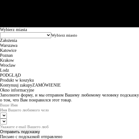
101144034, Powszechna Kasa Oszczędności Bank Polski SA, ul.
Puławska 15, 02-515 Warszawa: 30102034080000410205628799.
Godziny pracy: 8:00-16:00 od poniedziałku do piątku. Czas realizacji
zamówienia wynosi od 24h do 2 dni roboczych.
© 2026 EuroTrade Tex Sp. z o.o.
Wybierz miasta
Założenia
Warszawa
Katowice
Poznan
Krakow
Wroclaw
Lodz
PODGLĄD
Produkt w koszyku
Kontynuuj zakupy
ZAMÓWIENIE
Okno informacyjne
Заполните форму, и мы отправим Вашему любимому человеку подсказку
о том, что Вам понравился этот товар.
Отправить подсказку
Письмо с подсказкой отправлено