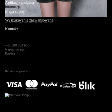
Aplikacja mobilna
Informacja
Mapa strony
Wyszukiwanie zaawansowane
Kontakt
Dane kontaktowe
Św. Teresy 91,
91-341, Łódź, Polska
+48 500 503 636
Napisz do nas
Ranking
4.95
Na podstawie
1823
recenzji
Bezpieczne płatności