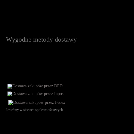
Wygodne metody dostawy
Jesteśmy w sieciach społecznościowych
Św. Teresy 91, 91-341, Łódź, Poland, NIP 732-216-37-57, REGON