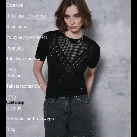
Dostawa
Reklamacje i zwroty
Regulamin
Polityka prywatności
Promocje
Tabela rozmiarów
FAQ
Promocje
Tabela rozmiarów
FAQ
Conteshop
O firmie
Adres sklepu firmowego
Blog