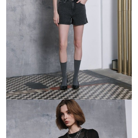
• абсолютный комфорт даже в жаркий день.
Рост 170: длина по внутреннему шву 10 см
Обратите внимание: джинсы, имеющие в составе ткани 1-2%
эластана, устойчивы к многочисленным стиркам, прочные,
удобные, хорошо садятся по фигуре. При носке ткань может
растягиваться, но после стирки джинсы принимают
первоначальный размер и форму.
Дата изготовления: 2023 год
Срок годности не ограничен.
Импортер в Республику Беларусь: СООО" Конте Спа", Республика
Беларусь, 230026, г. Гродно, ул. Победы, 30
Изготовитель: Firemount Textiles Ltd, Республика Маврикий,
EstateRoad, Goodlands, Mauritius
SKU
1011020180020962
Skład
хлопок 98%, эластан 2%
Udostępnij produkt
Podmiot odpowiedzialny
EuroTrade Tex Sp z o.o.
Św. Teresy 91
91-341, Łódź, Polska
+48 500-503-636
info@conteshop.pl
Ten produkt nie ma pytań Możesz zadać pytanie, klikając przycisk
poniżej