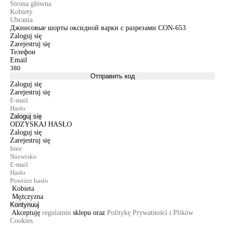
Strona główna
Kobiety
Ubrania
Джинсовые шорты оксидной варки с разрезами CON-653
Zaloguj się
Zarejestruj się
Телефон
Email
Отправить код
Zaloguj się
Zarejestruj się
Zaloguj się
ODZYSKAJ HASŁO
Zaloguj się
Zarejestruj się
Kobieta
Mężczyzna
Kontynuuj
Akceptuję
regulamin
sklepu oraz
Politykę Prywatności i Plików
Cookies.