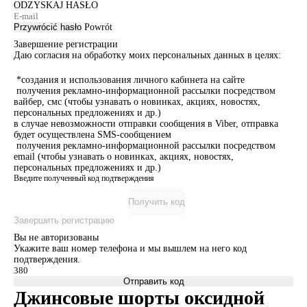
ODZYSKAJ HASŁO
Przywrócić hasło
Powrót
Завершение регистрации
Даю согласия на обработку моих персональных данных в целях:
*создания и использования личного кабинета на сайте
получения рекламно-информационной рассылки посредством
вайбер, смс (чтобы узнавать о новинках, акциях, новостях,
персональных предложениях и др.)
в случае невозможности отправки сообщения в Viber, отправка
будет осуществлена SMS-сообщением
получения рекламно-информационной рассылки посредством
email (чтобы узнавать о новинках, акциях, новостях,
персональных предложениях и др.)
Введите полученный код подтверждения
Получить код
Завершить регистрацию
Вы не авторизованы
Укажите ваш номер телефона и мы вышлем на него код
подтверждения.
Отправить код
Джинсовые шорты оксидной