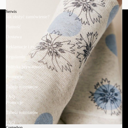
Serwis
Jak złożyć zamówienie?
Płatność
Dostawa
Reklamacje i zwroty
Regulamin
Polityka prywatności
Promocje
Tabela rozmiarów
FAQ
Promocje
Tabela rozmiarów
FAQ
Conteshop