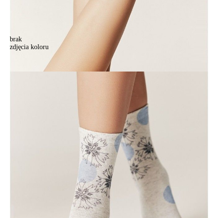
brak
zdjęcia koloru
Skarpetki damskie CONTE ELEGANT FANTASY, r.36-39, 676
beżowy
Skarpetki damskie CONTE ELEGANT FANTASY, r.36-39, 676
beżowy
23,90 zł
Kolory:
BRAK
ZDJĘCIA
Rozmiary:
Tabela rozmiarów
36-39
Ilość:
-
+
DODAJ DO KOSZYKA
Jak złożyć zamówienie
POWIADOM MNIE O DOSTĘPNOŚCI