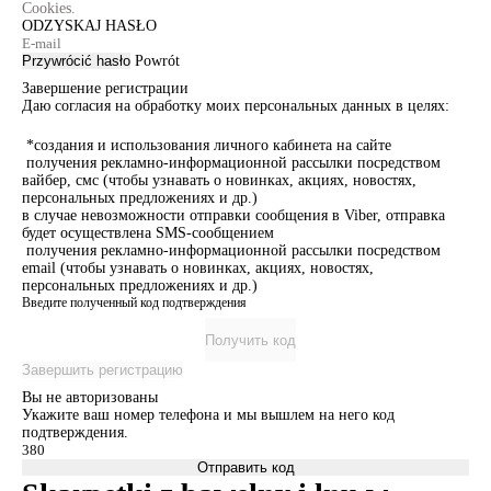
Cookies.
ODZYSKAJ HASŁO
Przywrócić hasło
Powrót
Завершение регистрации
Даю согласия на обработку моих персональных данных в целях:
*создания и использования личного кабинета на сайте
получения рекламно-информационной рассылки посредством
вайбер, смс (чтобы узнавать о новинках, акциях, новостях,
персональных предложениях и др.)
в случае невозможности отправки сообщения в Viber, отправка
будет осуществлена SMS-сообщением
получения рекламно-информационной рассылки посредством
email (чтобы узнавать о новинках, акциях, новостях,
персональных предложениях и др.)
Введите полученный код подтверждения
Получить код
Завершить регистрацию
Вы не авторизованы
Укажите ваш номер телефона и мы вышлем на него код
подтверждения.
Отправить код