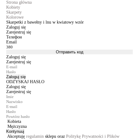
Strona główna
Kobiety
Skarpety
Kolorowe
Skarpetki z bawełny i lnu w kwiatowy wzór
Zaloguj się
Zarejestruj się
Телефон
Email
Отправить код
Zaloguj się
Zarejestruj się
Zaloguj się
ODZYSKAJ HASŁO
Zaloguj się
Zarejestruj się
Kobieta
Mężczyzna
Kontynuuj
Akceptuję
regulamin
sklepu oraz
Politykę Prywatności i Plików