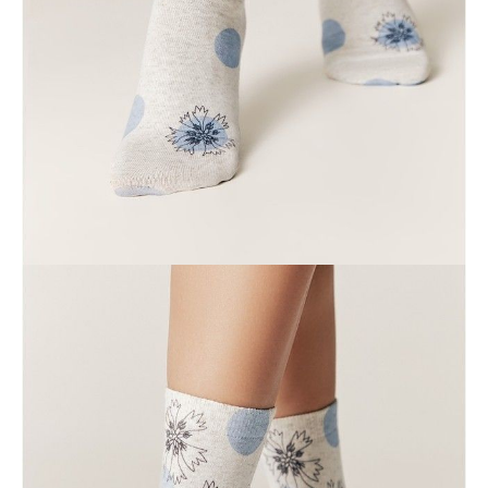
ПОЛУЧИТЬ ПО EMAIL
Dostawa
Kurier,
darmowa od 99 zł
czas dostawy: 1-2 dni robocze
Paczkomaty InPost 24/7,
darmowa od 50 zł
czas dostawy: 1-2 dni robocze
Odbiór osobisty
w sklepie Conte (Łodz)
pn.- czw. 8:00 - 16:00, pt. 8:00 - 14:00
Opis produktu
Opinie
Pytania
O produkcie
Skarpetki z nadrukiem FANTASY wykonane z najwyższej jakości
mieszanek bawełny i lnu są przyjemne w dotyku, lekkie i niezwykle
wygodne.
Stworzone specjalnie dla kobiet ceniących absolutny komfort i
indywidualność.
Limitowana kolekcja.
Wyłącznie online w sklepie internetowym Conte.
SKU
1001291310030035676
Skład
poliester 54%, bawełna 29%, len 15%, elastan 2%
Udostępnij produkt
Podmiot odpowiedzialny