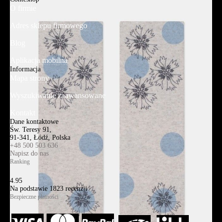
O firmie
Adres sklepu firmowego
Blog
Aplikacja mobilna
Informacja
Mapa strony
Wyszukiwanie zaawansowane
Kontakt
Dane kontaktowe
Św. Teresy 91,
91-341, Łódź, Polska
+48 500 503 636
Napisz do nas
Ranking
4.95
Na podstawie
1823
recenzji
Bezpieczne płatności