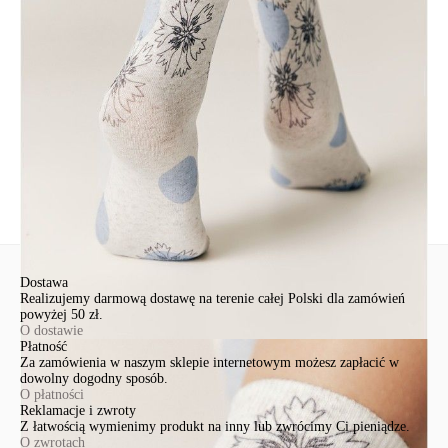
EuroTrade Tex Sp z o.o.
Św. Teresy 91
91-341, Łódź, Polska
+48 500-503-636
info@conteshop.pl
Ten produkt nie ma pytań Możesz zadać pytanie, klikając przycisk
poniżej
Zadaj pytanie
Nowe pytanie
Wyślij
Dostawa
Realizujemy darmową dostawę na terenie całej Polski dla zamówień
powyżej 50 zł.
O dostawie
Płatność
Za zamówienia w naszym sklepie internetowym możesz zapłacić w
dowolny dogodny sposób.
O płatności
Reklamacje i zwroty
Z łatwością wymienimy produkt na inny lub zwrócimy Ci pieniądze.
O zwrotach