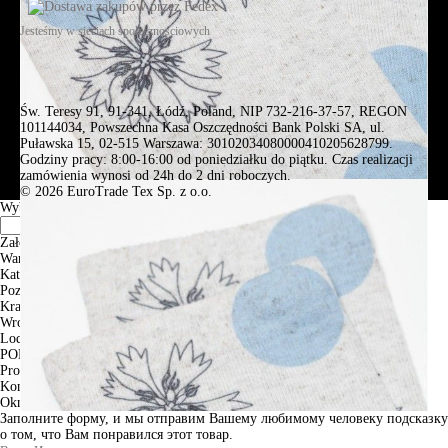
Jesteśmy w sieciach społecznościowych
Św. Teresy 91, 91-341, Łódź, Poland, NIP 732-216-37-57, REGON
101144034, Powszechna Kasa Oszczędności Bank Polski SA, ul.
Puławska 15, 02-515 Warszawa: 30102034080000410205628799.
Godziny pracy: 8:00-16:00 od poniedziałku do piątku. Czas realizacji
zamówienia wynosi od 24h do 2 dni roboczych.
© 2026 EuroTrade Tex Sp. z o.o.
Wybierz miasta
Założenia
Warszawa
Katowice
Poznan
Krakow
Wroclaw
Lodz
PODGLĄD
Produkt w koszyku
Kontynuuj zakupy
ZAMÓWIENIE
Okno informacyjne
Заполните форму, и мы отправим Вашему любимому человеку подсказку
о том, что Вам понравился этот товар.