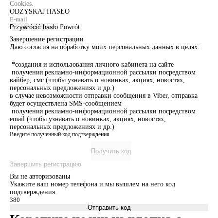
Cookies.
ODZYSKAJ HASŁO
Przywrócić hasło
Powrót
Завершение регистрации
Даю согласия на обработку моих персональных данных в целях:
*создания и использования личного кабинета на сайте
получения рекламно-информационной рассылки посредством
вайбер, смс (чтобы узнавать о новинках, акциях, новостях,
персональных предложениях и др.)
в случае невозможности отправки сообщения в Viber, отправка
будет осуществлена SMS-сообщением
получения рекламно-информационной рассылки посредством
email (чтобы узнавать о новинках, акциях, новостях,
персональных предложениях и др.)
Введите полученный код подтверждения
Получить код
Завершить регистрацию
Вы не авторизованы
Укажите ваш номер телефона и мы вышлем на него код
подтверждения.
Отправить код