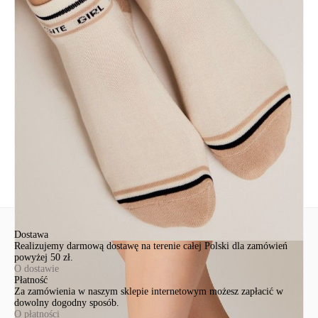
хлопок 84%, полиамид 14%, эластан 2%
Udostępnij produkt
Podmiot odpowiedzialny
EuroTrade Tex Sp z o.o.
Św. Teresy 91
91-341, Łódź, Polska
+48 500-503-636
info@conteshop.pl
Ten produkt nie ma pytań Możesz zadać pytanie, klikając przycisk
poniżej
Zadaj pytanie
Nowe pytanie
Wyślij
Dostawa
Realizujemy darmową dostawę na terenie całej Polski dla zamówień
powyżej 50 zł.
O dostawie
Płatność
Za zamówienia w naszym sklepie internetowym możesz zapłacić w
dowolny dogodny sposób.
O płatności