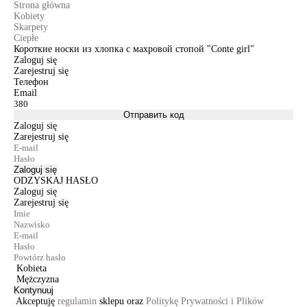
Strona główna
Kobiety
Skarpety
Ciepłe
Короткие носки из хлопка с махровой стопой "Conte girl"
Zaloguj się
Zarejestruj się
Телефон
Email
Отправить код
Zaloguj się
Zarejestruj się
Zaloguj się
ODZYSKAJ HASŁO
Zaloguj się
Zarejestruj się
Kobieta
Mężczyzna
Kontynuuj
Akceptuję
regulamin
sklepu oraz
Politykę Prywatności i Plików