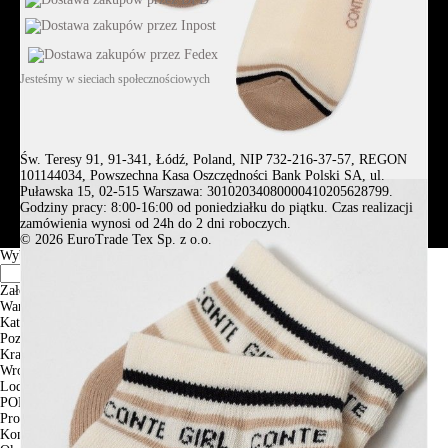
Jesteśmy w sieciach społecznościowych
Św. Teresy 91, 91-341, Łódź, Poland, NIP 732-216-37-57, REGON
101144034, Powszechna Kasa Oszczędności Bank Polski SA, ul.
Puławska 15, 02-515 Warszawa: 30102034080000410205628799.
Godziny pracy: 8:00-16:00 od poniedziałku do piątku. Czas realizacji
zamówienia wynosi od 24h do 2 dni roboczych.
© 2026 EuroTrade Tex Sp. z o.o.
Wybierz miasta
Założenia
Warszawa
Katowice
Poznan
Krakow
Wroclaw
Lodz
PODGLĄD
Produkt w koszyku
Kontynuuj zakupy
ZAMÓWIENIE