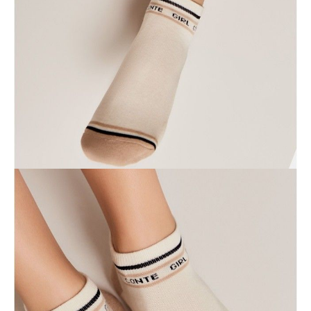
POWIADOM MNIE O DOSTĘPNOŚCI
ПОЛУЧИТЬ ПО EMAIL
Dostawa
Kurier,
darmowa od 99 zł
czas dostawy: 1-2 dni robocze
Paczkomaty InPost 24/7,
darmowa od 50 zł
czas dostawy: 1-2 dni robocze
Odbiór osobisty
w sklepie Conte (Łodz)
pn.- czw. 8:00 - 16:00, pt. 8:00 - 14:00
Opis produktu
Opinie
Pytania
O produkcie
Хлопковые носки из серии Active c махровой стопой помогут
создать индивидуальный образ и подарят абсолютный комфорт на
протяжении всего дня.
• укороченная модель
• комфортно облегающие и эластичные
• махровая стопа
• надпись "Conte girl"
• устойчивые к многочисленным стиркам.
SKU
1001320080020156572
Skład