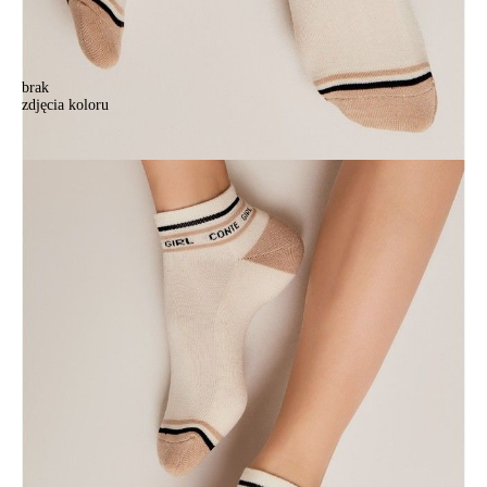
brak
zdjęcia koloru
Носки женские хлопковые CE ACTIVE (короткие, махр. стопа)
16С-92СП, р.23, 572 капучино
Носки женские хлопковые CE ACTIVE (короткие, махр. стопа)
16С-92СП, р.23, 572 капучино
15,90 zł
Kolory:
BRAK
ZDJĘCIA
BRAK
ZDJĘCIA
Rozmiary:
Tabela rozmiarów
36-37
38-39
Ilość:
-
+
DODAJ DO KOSZYKA
Jak złożyć zamówienie