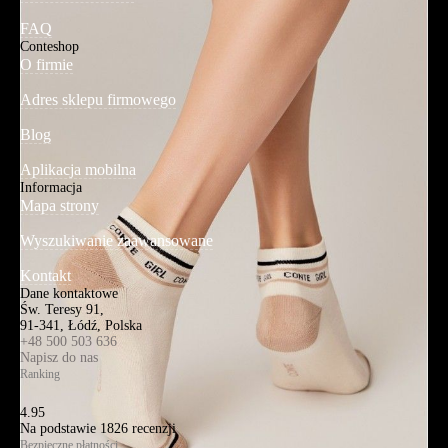
FAQ
Conteshop
O firmie
Adres sklepu firmowego
Blog
Aplikacja mobilna
Informacja
Mapa strony
Wyszukiwanie zaawansowane
Kontakt
Dane kontaktowe
Św. Teresy 91,
91-341, Łódź, Polska
+48 500 503 636
Napisz do nas
Ranking
4.95
Na podstawie
1826
recenzji
Bezpieczne płatności