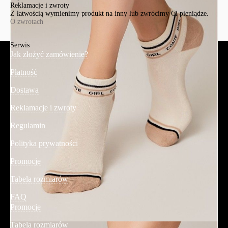
Reklamacje i zwroty
Z łatwością wymienimy produkt na inny lub zwrócimy Ci pieniądze.
O zwrotach
Serwis
Jak złożyć zamówienie?
Płatność
Dostawa
Reklamacje i zwroty
Regulamin
Polityka prywatności
Promocje
Tabela rozmiarów
FAQ
Promocje
Tabela rozmiarów