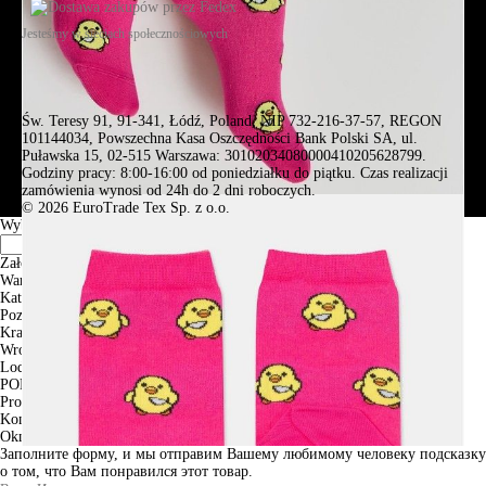
Jesteśmy w sieciach społecznościowych
Św. Teresy 91, 91-341, Łódź, Poland, NIP 732-216-37-57, REGON
101144034, Powszechna Kasa Oszczędności Bank Polski SA, ul.
Puławska 15, 02-515 Warszawa: 30102034080000410205628799.
Godziny pracy: 8:00-16:00 od poniedziałku do piątku. Czas realizacji
zamówienia wynosi od 24h do 2 dni roboczych.
© 2026 EuroTrade Tex Sp. z o.o.
Wybierz miasta
Założenia
Warszawa
Katowice
Poznan
Krakow
Wroclaw
Lodz
PODGLĄD
Produkt w koszyku
Kontynuuj zakupy
ZAMÓWIENIE
Okno informacyjne
Заполните форму, и мы отправим Вашему любимому человеку подсказку
о том, что Вам понравился этот товар.