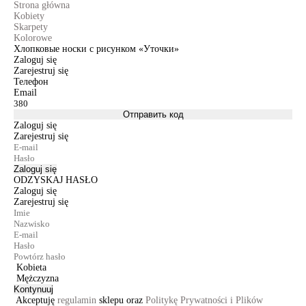
Strona główna
Kobiety
Skarpety
Kolorowe
Хлопковые носки с рисунком «Уточки»
Zaloguj się
Zarejestruj się
Телефон
Email
Отправить код
Zaloguj się
Zarejestruj się
Zaloguj się
ODZYSKAJ HASŁO
Zaloguj się
Zarejestruj się
Kobieta
Mężczyzna
Kontynuuj
Akceptuję
regulamin
sklepu oraz
Politykę Prywatności i Plików