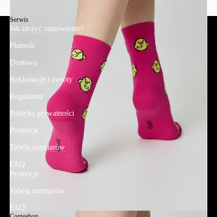
Serwis
Jak złożyć zamówienie?
Płatność
Dostawa
Reklamacje i zwroty
Regulamin
Polityka prywatności
Promocje
Tabela rozmiarów
FAQ
Promocje
Tabela rozmiarów
FAQ
Conteshop