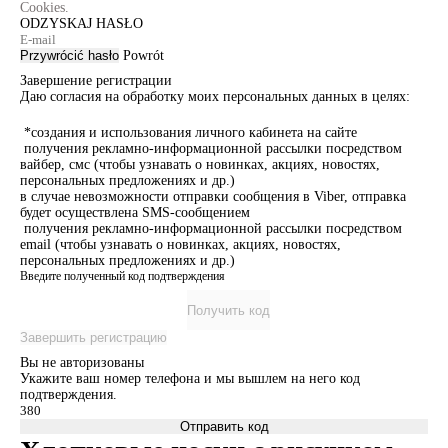
Cookies.
ODZYSKAJ HASŁO
Przywrócić hasło
Powrót
Завершение регистрации
Даю согласия на обработку моих персональных данных в целях:
*создания и использования личного кабинета на сайте
получения рекламно-информационной рассылки посредством
вайбер, смс (чтобы узнавать о новинках, акциях, новостях,
персональных предложениях и др.)
в случае невозможности отправки сообщения в Viber, отправка
будет осуществлена SMS-сообщением
получения рекламно-информационной рассылки посредством
email (чтобы узнавать о новинках, акциях, новостях,
персональных предложениях и др.)
Введите полученный код подтверждения
Получить код
Завершить регистрацию
Вы не авторизованы
Укажите ваш номер телефона и мы вышлем на него код
подтверждения.
Отправить код