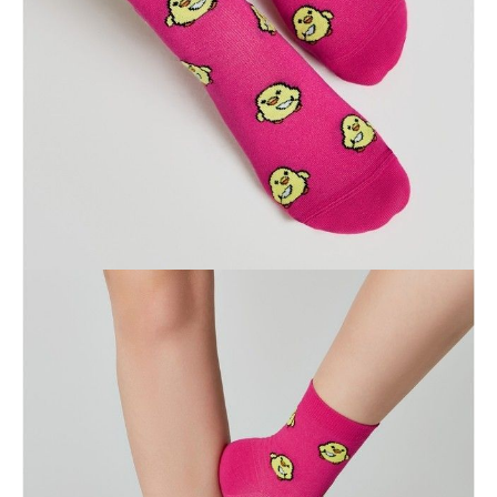
ПОЛУЧИТЬ ПО EMAIL
Dostawa
Kurier,
darmowa od 99 zł
czas dostawy: 1-2 dni robocze
Paczkomaty InPost 24/7,
darmowa od 50 zł
czas dostawy: 1-2 dni robocze
Odbiór osobisty
w sklepie Conte (Łodz)
pn.- czw. 8:00 - 16:00, pt. 8:00 - 14:00
Opis produktu
Opinie
Pytania
O produkcie
Комфортные носки из хлопка классической длины смотрятся так
стильно и оригинально, что вам не захочется прятать их под
обувью одеждой.
• плотные и эластичные
• идеальное облегание
• креативные ассиметричные рисунки
• подходят для занятий спортом
• станут оригинальным подарком для друзей и близких.
SKU
1001320560030186603
Skład
хлопок 64%, полиамид 34%, эластан 2%
Udostępnij produkt
Podmiot odpowiedzialny