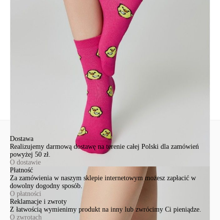
EuroTrade Tex Sp z o.o.
Św. Teresy 91
91-341, Łódź, Polska
+48 500-503-636
info@conteshop.pl
Ten produkt nie ma pytań Możesz zadać pytanie, klikając przycisk
poniżej
Zadaj pytanie
Nowe pytanie
Wyślij
Dostawa
Realizujemy darmową dostawę na terenie całej Polski dla zamówień
powyżej 50 zł.
O dostawie
Płatność
Za zamówienia w naszym sklepie internetowym możesz zapłacić w
dowolny dogodny sposób.
O płatności
Reklamacje i zwroty
Z łatwością wymienimy produkt na inny lub zwrócimy Ci pieniądze.
O zwrotach