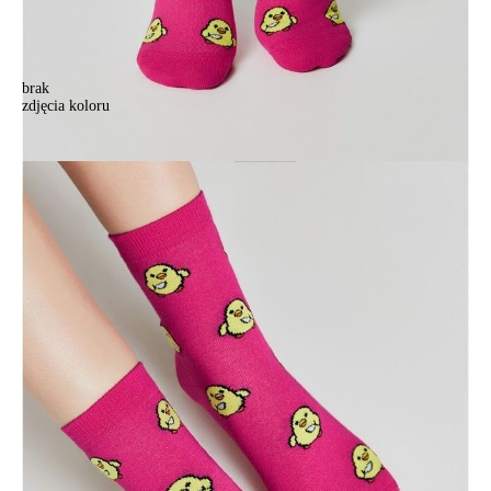
brak
zdjęcia koloru
Носки женские хлопковые CE HAPPY 17С-21СП, р.23-25, 603
фуксия
Носки женские хлопковые CE HAPPY 17С-21СП, р.23-25, 603
фуксия
15,90 zł
Kolory:
BRAK
ZDJĘCIA
Rozmiary:
Tabela rozmiarów
36-39
Ilość:
-
+
DODAJ DO KOSZYKA
Jak złożyć zamówienie
POWIADOM MNIE O DOSTĘPNOŚCI