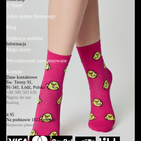
O firmie
Adres sklepu firmowego
Blog
Aplikacja mobilna
Informacja
Mapa strony
Wyszukiwanie zaawansowane
Kontakt
Dane kontaktowe
Św. Teresy 91,
91-341, Łódź, Polska
+48 500 503 636
Napisz do nas
Ranking
4.95
Na podstawie
1822
recenzji
Bezpieczne płatności