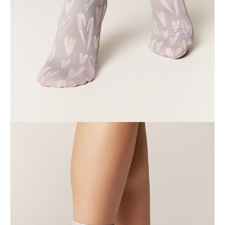
Dostawa
Kurier,
darmowa od 99 zł
czas dostawy: 1-2 dni robocze
Paczkomaty InPost 24/7,
darmowa od 50 zł
czas dostawy: 1-2 dni robocze
Odbiór osobisty
w sklepie Conte (Łodz)
pn.- czw. 8:00 - 16:00, pt. 8:00 - 14:00
Opis produktu
Opinie
Pytania
O produkcie
Мягкие эластичные носки Fantasy с креативными рисунками,
выполненным с помощью термопечати, подарят абсолютный
комфорт и добавят в образ индивидуальности.
Будьте готовы к модным экспериментам!
· классическая длина
· креативные рисунки
· плотное, эластичное и очень мягкое полотно с микрофиброй.
SKU
1001291250030000767
Skład
полиамид 89%, эластан 11%
Udostępnij produkt
Podmiot odpowiedzialny
EuroTrade Tex Sp z o.o.
Św. Teresy 91
91-341, Łódź, Polska