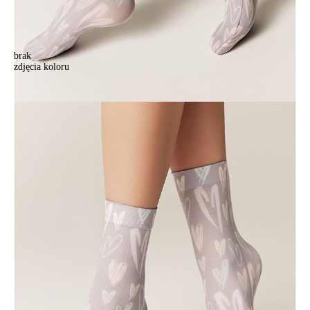
brak
zdjęcia koloru
Носки женские CE FANTASY 20С-102СП, р.23-25, 767
Носки женские CE FANTASY 20С-102СП, р.23-25, 767
17,90 zł
Kolory:
BRAK
ZDJĘCIA
Rozmiary:
Tabela rozmiarów
36-39
Ilość:
-
+
DODAJ DO KOSZYKA
Jak złożyć zamówienie
POWIADOM MNIE O DOSTĘPNOŚCI
ПОЛУЧИТЬ ПО EMAIL