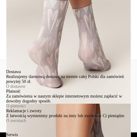
+48 500-503-636
info@conteshop.pl
Ten produkt nie ma pytań Możesz zadać pytanie, klikając przycisk
poniżej
Zadaj pytanie
Nowe pytanie
Wyślij
Dostawa
Realizujemy darmową dostawę na terenie całej Polski dla zamówień
powyżej 50 zł.
O dostawie
Płatność
Za zamówienia w naszym sklepie internetowym możesz zapłacić w
dowolny dogodny sposób.
O płatności
Reklamacje i zwroty
Z łatwością wymienimy produkt na inny lub zwrócimy Ci pieniądze.
O zwrotach
Serwis