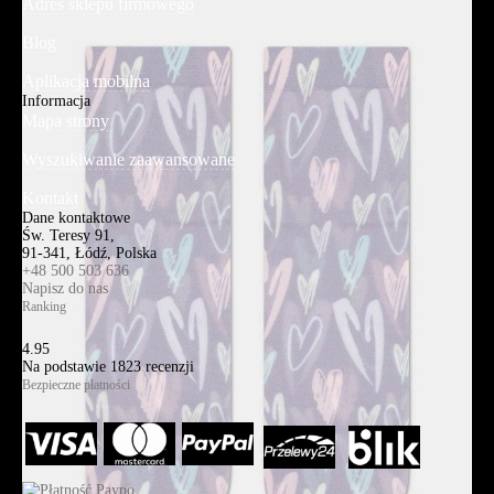
Adres sklepu firmowego
Blog
Aplikacja mobilna
Informacja
Mapa strony
Wyszukiwanie zaawansowane
Kontakt
Dane kontaktowe
Św. Teresy 91,
91-341, Łódź, Polska
+48 500 503 636
Napisz do nas
Ranking
4.95
Na podstawie
1823
recenzji
Bezpieczne płatności