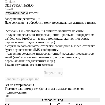
Cookies.
ODZYSKAJ HASŁO
Przywrócić hasło
Powrót
Завершение регистрации
Даю согласия на обработку моих персональных данных в целях:
*создания и использования личного кабинета на сайте
получения рекламно-информационной рассылки посредством
вайбер, смс (чтобы узнавать о новинках, акциях, новостях,
персональных предложениях и др.)
в случае невозможности отправки сообщения в Viber, отправка
будет осуществлена SMS-сообщением
получения рекламно-информационной рассылки посредством
email (чтобы узнавать о новинках, акциях, новостях,
персональных предложениях и др.)
Введите полученный код подтверждения
Получить код
Завершить регистрацию
Вы не авторизованы
Укажите ваш номер телефона и мы вышлем на него код
подтверждения.
Отправить код