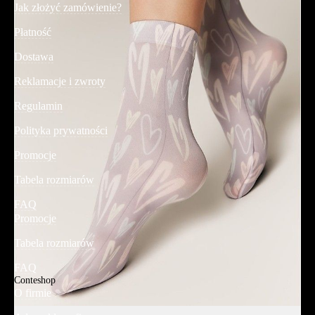
Jak złożyć zamówienie?
Płatność
Dostawa
Reklamacje i zwroty
Regulamin
Polityka prywatności
Promocje
Tabela rozmiarów
FAQ
Promocje
Tabela rozmiarów
FAQ
Conteshop
O firmie