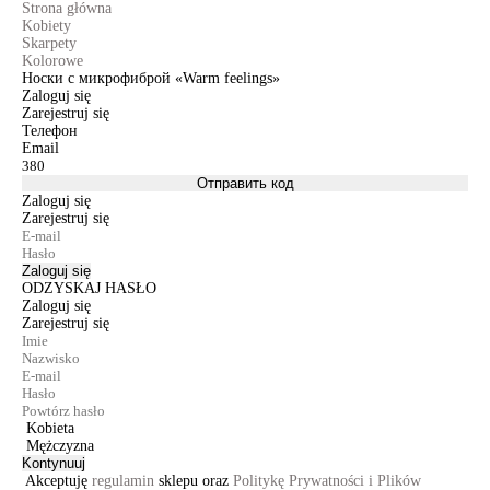
Strona główna
Kobiety
Skarpety
Kolorowe
Носки с микрофиброй «Warm feelings»
Zaloguj się
Zarejestruj się
Телефон
Email
Отправить код
Zaloguj się
Zarejestruj się
Zaloguj się
ODZYSKAJ HASŁO
Zaloguj się
Zarejestruj się
Kobieta
Mężczyzna
Kontynuuj
Akceptuję
regulamin
sklepu oraz
Politykę Prywatności i Plików