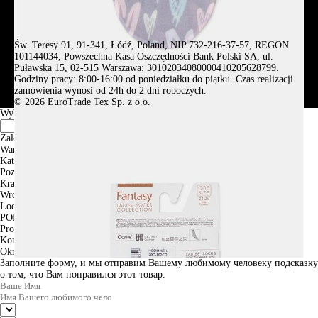
Św. Teresy 91, 91-341, Łódź, Poland, NIP 732-216-37-57, REGON
101144034, Powszechna Kasa Oszczędności Bank Polski SA, ul.
Puławska 15, 02-515 Warszawa: 30102034080000410205628799.
Godziny pracy: 8:00-16:00 od poniedziałku do piątku. Czas realizacji
zamówienia wynosi od 24h do 2 dni roboczych.
© 2026 EuroTrade Tex Sp. z o.o.
Wybierz miasta
Założenia
Warszawa
Katowice
Poznan
Krakow
Wroclaw
Lodz
PODGLĄD
Produkt w koszyku
Kontynuuj zakupy
ZAMÓWIENIE
Okno informacyjne
Заполните форму, и мы отправим Вашему любимому человеку подсказку
о том, что Вам понравился этот товар.