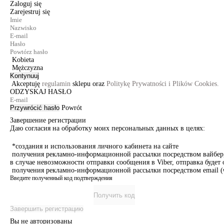
Zaloguj się
Zarejestruj się
Kobieta
Mężczyzna
Kontynuuj
Akceptuję
regulamin
sklepu oraz
Politykę Prywatności i Plików Cookies.
ODZYSKAJ HASŁO
Przywrócić hasło
Powrót
Завершение регистрации
Даю согласия на обработку моих персональных данных в целях:
*создания и использования личного кабинета на сайте
получения рекламно-информационной рассылки посредством вайбер, 
в случае невозможности отправки сообщения в Viber, отправка буде
получения рекламно-информационной рассылки посредством email (ч
Введите полученный код подтверждения
Получить код
Завершить регистрацию
Вы не авторизованы