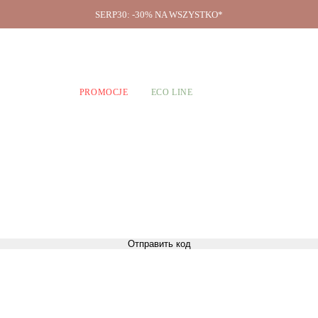
SERP30: -30% NA WSZYSTKO*
O firmie
A CHŁOPCÓW
PROMOCJE
ECO LINE
Отправить код