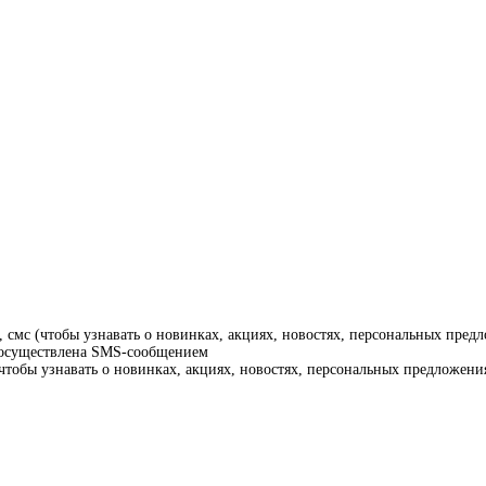
смс (чтобы узнавать о новинках, акциях, новостях, персональных предл
т осуществлена SMS-сообщением
тобы узнавать о новинках, акциях, новостях, персональных предложения