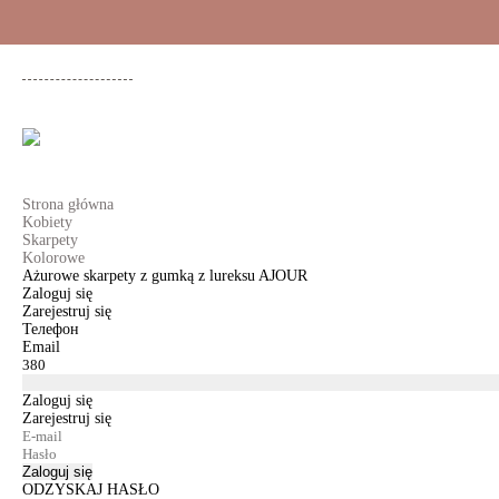
+48 500 503 636
KOBIETY
MĘŻCZYŹNI
DLA DZIEWCZYNEK
DL
Strona główna
Kobiety
Skarpety
Kolorowe
Ażurowe skarpety z gumką z lureksu AJOUR
Zaloguj się
Zarejestruj się
Телефон
Email
Zaloguj się
Zarejestruj się
Zaloguj się
ODZYSKAJ HASŁO