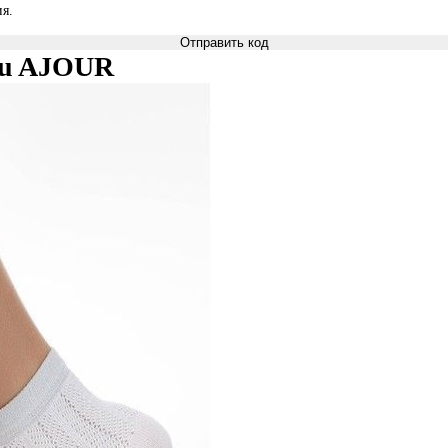
я.
Отправить код
ksu AJOUR