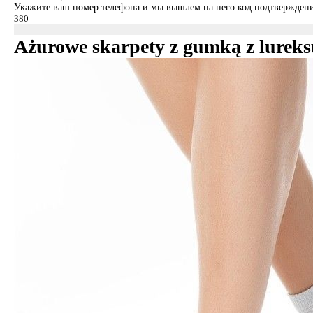
Укажите ваш номер телефона и мы вышлем на него код подтверждени
Ażurowe skarpety z gumką z lure