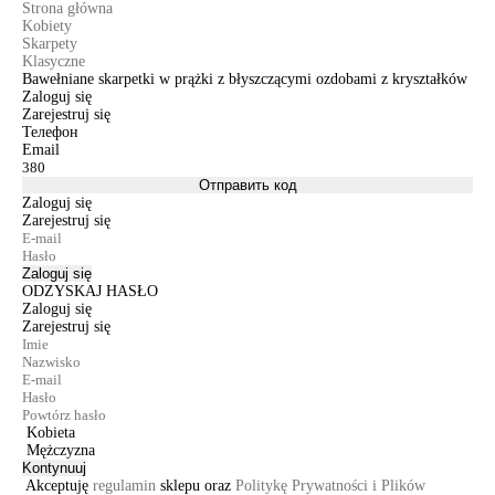
Strona główna
Kobiety
Skarpety
Klasyczne
Bawełniane skarpetki w prążki z błyszczącymi ozdobami z kryształków
Zaloguj się
Zarejestruj się
Телефон
Email
Отправить код
Zaloguj się
Zarejestruj się
Zaloguj się
ODZYSKAJ HASŁO
Zaloguj się
Zarejestruj się
Kobieta
Mężczyzna
Kontynuuj
Akceptuję
regulamin
sklepu oraz
Politykę Prywatności i Plików