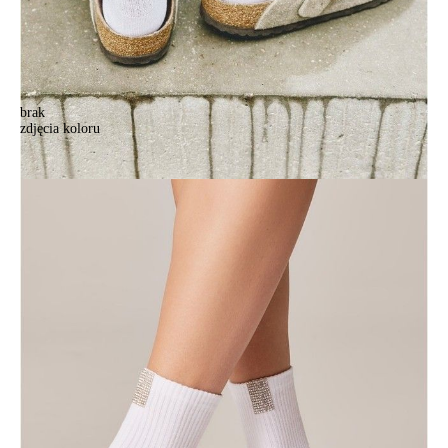
brak
zdjęcia koloru
Skarpetki damskie CE CLASSIC 22С-41СP, r.36-37, 419 biały
Skarpetki damskie CE CLASSIC 22С-41СP, r.36-37, 419 biały
25,90 zł
Kolory:
BRAK
ZDJĘCIA
BRAK
ZDJĘCIA
Rozmiary:
Tabela rozmiarów
36-37
36-38
38-39
39-41
Ilość:
-
+
DODAJ DO KOSZYKA