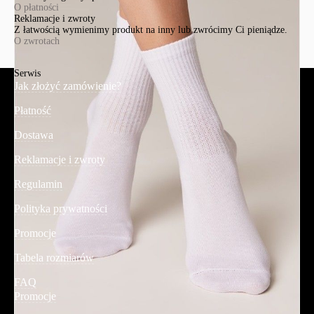
O płatności
Reklamacje i zwroty
Z łatwością wymienimy produkt na inny lub zwrócimy Ci pieniądze.
O zwrotach
Serwis
Jak złożyć zamówienie?
Płatność
Dostawa
Reklamacje i zwroty
Regulamin
Polityka prywatności
Promocje
Tabela rozmiarów
FAQ
Promocje