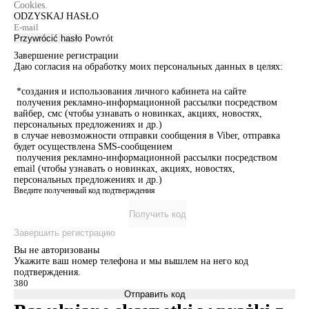
Cookies.
ODZYSKAJ HASŁO
Przywrócić hasło
Powrót
Завершение регистрации
Даю согласия на обработку моих персональных данных в целях:
*создания и использования личного кабинета на сайте
получения рекламно-информационной рассылки посредством
вайбер, смс (чтобы узнавать о новинках, акциях, новостях,
персональных предложениях и др.)
в случае невозможности отправки сообщения в Viber, отправка
будет осуществлена SMS-сообщением
получения рекламно-информационной рассылки посредством
email (чтобы узнавать о новинках, акциях, новостях,
персональных предложениях и др.)
Введите полученный код подтверждения
Получить код
Завершить регистрацию
Вы не авторизованы
Укажите ваш номер телефона и мы вышлем на него код
подтверждения.
Отправить код