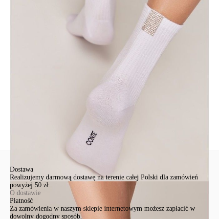
Skład
bawełna 62%, poliamid 35%, elastan 3%
Udostępnij produkt
Podmiot odpowiedzialny
EuroTrade Tex Sp z o.o.
Św. Teresy 91
91-341, Łódź, Polska
+48 500-503-636
info@conteshop.pl
Ten produkt nie ma pytań Możesz zadać pytanie, klikając przycisk
poniżej
Zadaj pytanie
Nowe pytanie
Wyślij
Dostawa
Realizujemy darmową dostawę na terenie całej Polski dla zamówień
powyżej 50 zł.
O dostawie
Płatność
Za zamówienia w naszym sklepie internetowym możesz zapłacić w
dowolny dogodny sposób.