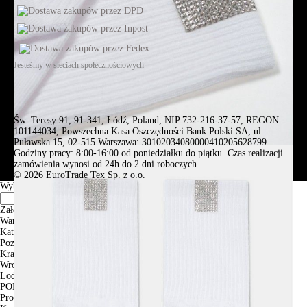
Jesteśmy w sieciach społecznościowych
Św. Teresy 91, 91-341, Łódź, Poland, NIP 732-216-37-57, REGON
101144034, Powszechna Kasa Oszczędności Bank Polski SA, ul.
Puławska 15, 02-515 Warszawa: 30102034080000410205628799.
Godziny pracy: 8:00-16:00 od poniedziałku do piątku. Czas realizacji
zamówienia wynosi od 24h do 2 dni roboczych.
© 2026 EuroTrade Tex Sp. z o.o.
Wybierz miasta
Założenia
Warszawa
Katowice
Poznan
Krakow
Wroclaw
Lodz
PODGLĄD
Produkt w koszyku