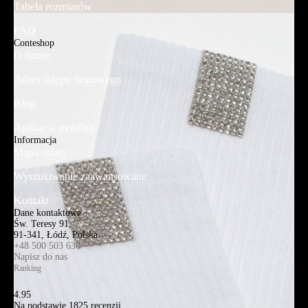
Tabela rozmiarów
FAQ
Conteshop
O firmie
Adres sklepu firmowego
Blog
Aplikacja mobilna
Informacja
Mapa strony
Wyszukiwanie zaawansowane
Kontakt
Dane kontaktowe
Św. Teresy 91,
91-341, Łódź, Polska
+48 500 503 636
Napisz do nas
Ranking
4.95
Na podstawie
1825
recenzji