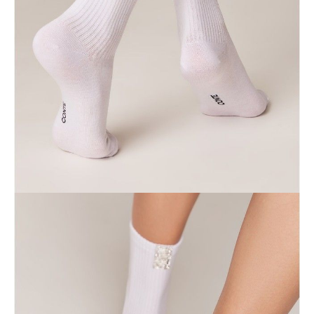
Jak złożyć zamówienie
POWIADOM MNIE O DOSTĘPNOŚCI
ПОЛУЧИТЬ ПО EMAIL
Dostawa
Kurier,
darmowa od 99 zł
czas dostawy: 1-2 dni robocze
Paczkomaty InPost 24/7,
darmowa od 50 zł
czas dostawy: 1-2 dni robocze
Odbiór osobisty
w sklepie Conte (Łodz)
pn.- czw. 8:00 - 16:00, pt. 8:00 - 14:00
Opis produktu
Opinie
Pytania
O produkcie
Bawełniane skarpetki w prążki z błyszczącym zdobieniem z
kryształków górskich to oryginalny akcent w casualowych i sportowych
stylizacjach.
Cechy modelu:
• wygodny krój i rozciągliwość,
• prążkowane,
• z tyłu srebrny pasek z kryształkami.
SKU
1001322950020015419