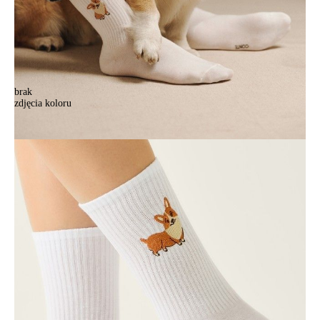
brak
zdjęcia koloru
Skarpetki damskie z haftem CONTE FANTASY, r.36-39, 1095 biały
Skarpetki damskie z haftem CONTE FANTASY, r.36-39, 1095 biały
42,90 zł
Kolory:
BRAK
ZDJĘCIA
Rozmiary:
Tabela rozmiarów
36-39
Ilość:
-
+
DODAJ DO KOSZYKA
Jak złożyć zamówienie
POWIADOM MNIE O DOSTĘPNOŚCI