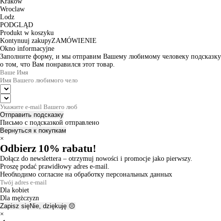
Krakow
Wroclaw
Lodz
PODGLĄD
Produkt w koszyku
Kontynuuj zakupy
ZAMÓWIENIE
Okno informacyjne
Заполните форму, и мы отправим Вашему любимому человеку подсказку
о том, что Вам понравился этот товар.
Отправить подсказку
Письмо с подсказкой отправлено
Вернуться к покупкам
×
Odbierz 10% rabatu!
Dołącz do newslettera – otrzymuj nowości i promocje jako pierwszy.
Proszę podać prawidłowy adres e-mail.
Необходимо согласие на обработку персональных данных
Dla kobiet
Dla mężczyzn
Zapisz się
Nie, dziękuję 😔
×