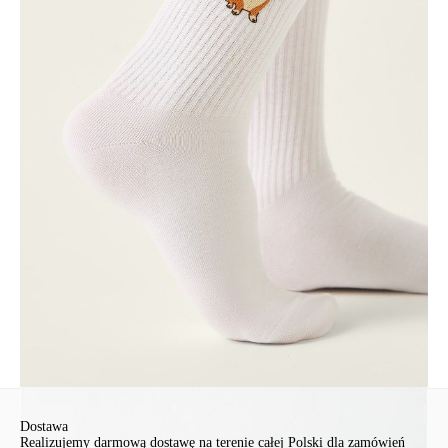
• idealne dopasowanie,
• odporna na wielokrotne pranie.
Edycja limitowana. Dostępne wyłącznie online na conteshop.pl.
SKU
10013239300300151095
Skład
bawełna 62%, poliamid 35%, elastan 3%
Udostępnij produkt
Podmiot odpowiedzialny
EuroTrade Tex Sp z o.o.
Św. Teresy 91
91-341, Łódź, Polska
+48 500-503-636
info@conteshop.pl
Ten produkt nie ma pytań Możesz zadać pytanie, klikając przycisk
poniżej
Zadaj pytanie
Nowe pytanie
Wyślij
Dostawa
Realizujemy darmową dostawę na terenie całej Polski dla zamówień