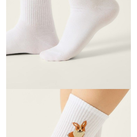
ПОЛУЧИТЬ ПО EMAIL
Dostawa
Kurier,
darmowa od 99 zł
czas dostawy: 1-2 dni robocze
Paczkomaty InPost 24/7,
darmowa od 50 zł
czas dostawy: 1-2 dni robocze
Odbiór osobisty
w sklepie Conte (Łodz)
pn.- czw. 8:00 - 16:00, pt. 8:00 - 14:00
Opis produktu
Opinie
Pytania
O produkcie
Haftowane skarpetki BEST FRIENDS dodadzą uroku stylowym,
codziennym stylizacjom. Wykonane z miękkiej bawełny, zapewnią Ci
komfort przez cały dzień.
BAWEŁNA PREMIUM:
Wysokiej jakości bawełna jest miękka,
wygodna i oddychająca.
Cechy modelu:
• długi fason,
• gruby i elastyczny,
• haf,
• prążkowane ściągacze,
• miękka mieszanka bawełny,