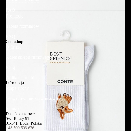
FAQ
Promocje
Tabela rozmiarów
FAQ
Conteshop
O firmie
Adres sklepu firmowego
Blog
Aplikacja mobilna
Informacja
Mapa strony
Wyszukiwanie zaawansowane
Kontakt
Dane kontaktowe
Św. Teresy 91,
91-341, Łódź, Polska
+48 500 503 636