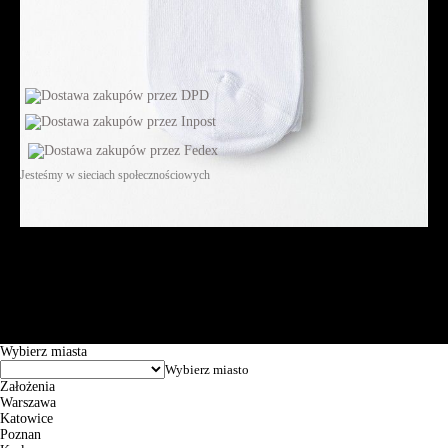
Jesteśmy w sieciach społecznościowych
Św. Teresy 91, 91-341, Łódź, Poland, NIP 732-216-37-57, REGON
101144034, Powszechna Kasa Oszczędności Bank Polski SA, ul.
Puławska 15, 02-515 Warszawa: 30102034080000410205628799.
Godziny pracy: 8:00-16:00 od poniedziałku do piątku. Czas realizacji
zamówienia wynosi od 24h do 2 dni roboczych.
© 2026 EuroTrade Tex Sp. z o.o.
Wybierz miasta
Założenia
Warszawa
Katowice
Poznan