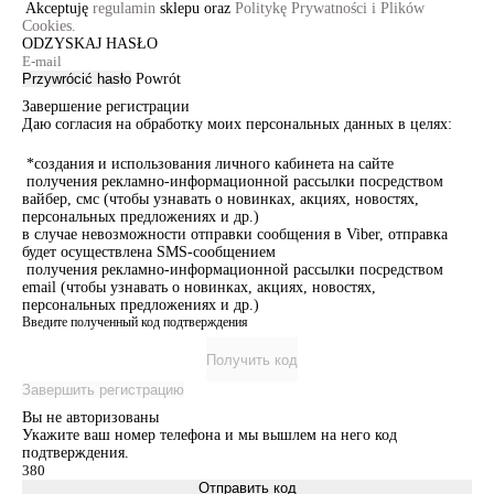
Akceptuję
regulamin
sklepu oraz
Politykę Prywatności i Plików
Cookies.
ODZYSKAJ HASŁO
Przywrócić hasło
Powrót
Завершение регистрации
Даю согласия на обработку моих персональных данных в целях:
*создания и использования личного кабинета на сайте
получения рекламно-информационной рассылки посредством
вайбер, смс (чтобы узнавать о новинках, акциях, новостях,
персональных предложениях и др.)
в случае невозможности отправки сообщения в Viber, отправка
будет осуществлена SMS-сообщением
получения рекламно-информационной рассылки посредством
email (чтобы узнавать о новинках, акциях, новостях,
персональных предложениях и др.)
Введите полученный код подтверждения
Получить код
Завершить регистрацию
Вы не авторизованы
Укажите ваш номер телефона и мы вышлем на него код
подтверждения.
Отправить код