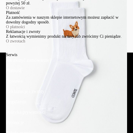
powyżej 50 zł.
O dostawie
Płatność
Za zamówienia w naszym sklepie internetowym możesz zapłacić w
dowolny dogodny sposób.
O płatności
Reklamacje i zwroty
Z łatwością wymienimy produkt na inny lub zwrócimy Ci pieniądze.
O zwrotach
Serwis
Jak złożyć zamówienie?
Płatność
Dostawa
Reklamacje i zwroty
Regulamin
Polityka prywatności
Promocje
Tabela rozmiarów