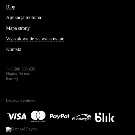
Blog
Aplikacja mobilna
Informacja
Mapa strony
Wyszukiwanie zaawansowane
Kontakt
Dane kontaktowe
Św. Teresy 91,
91-341, Łódź, Polska
+48 500 503 636
Napisz do nas
Ranking
4.95
Na podstawie
1823
recenzji
Bezpieczne płatności