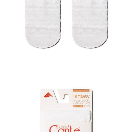
DODAJ DO KOSZYKA
Jak złożyć zamówienie
POWIADOM MNIE O DOSTĘPNOŚCI
ПОЛУЧИТЬ ПО EMAIL
Dostawa
Kurier,
darmowa od 99 zł
czas dostawy: 1-2 dni robocze
Paczkomaty InPost 24/7,
darmowa od 50 zł
czas dostawy: 1-2 dni robocze
Odbiór osobisty
w sklepie Conte (Łodz)
pn.- czw. 8:00 - 16:00, pt. 8:00 - 14:00
Opis produktu
Opinie
Pytania
O produkcie
Cienka prześwitująca siateczka, imitacja wolumetrycznego haftu
ręcznego z motywami kwiatowymi, bok z pikotem - w tych
fantazyjnych skarpetkach wszystko jest idealne.
Umieść modne akcenty w swojej stylizacji dzięki oryginalnym
skarpetom!
SKU
1001291090030006