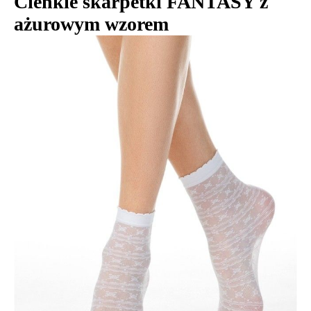
Cienkie skarpetki FANTASY z
ażurowym wzorem