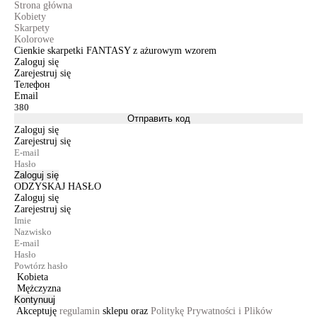
Strona główna
Kobiety
Skarpety
Kolorowe
Cienkie skarpetki FANTASY z ażurowym wzorem
Zaloguj się
Zarejestruj się
Телефон
Email
Отправить код
Zaloguj się
Zarejestruj się
Zaloguj się
ODZYSKAJ HASŁO
Zaloguj się
Zarejestruj się
Kobieta
Mężczyzna
Kontynuuj
Akceptuję
regulamin
sklepu oraz
Politykę Prywatności i Plików