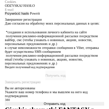
Cookies.
ODZYSKAJ HASŁO
Przywrócić hasło
Powrót
Завершение регистрации
Даю согласия на обработку моих персональных данных в целях:
*создания и использования личного кабинета на сайте
получения рекламно-информационной рассылки посредством
вайбер, смс (чтобы узнавать о новинках, акциях, новостях,
персональных предложениях и др.)
в случае невозможности отправки сообщения в Viber, отправка
будет осуществлена SMS-сообщением
получения рекламно-информационной рассылки посредством
email (чтобы узнавать о новинках, акциях, новостях,
персональных предложениях и др.)
Введите полученный код подтверждения
Получить код
Завершить регистрацию
Вы не авторизованы
Укажите ваш номер телефона и мы вышлем на него код
подтверждения.
Отправить код