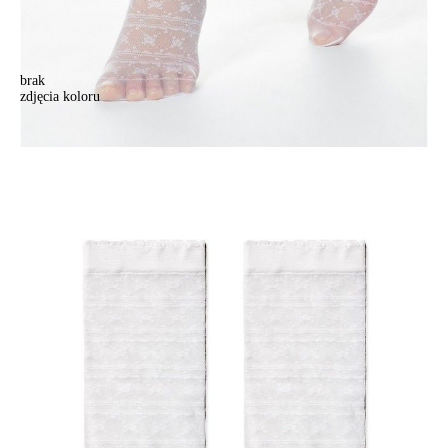
brak
zdjęcia koloru
Skarpetki damskie FANTASY 19С-112СP, r.36-39, bianco
Skarpetki damskie FANTASY 19С-112СP, r.36-39, bianco
15,90 zł
Kolory:
BRAK
ZDJĘCIA
BRAK
ZDJĘCIA
BRAK
ZDJĘCIA
BRAK
ZDJĘCIA
BRAK
ZDJĘCIA
BRAK
ZDJĘCIA
Rozmiary:
Tabela rozmiarów
36-39
Ilość:
-
+