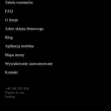
Tabela rozmiarów
FAQ
Conteshop
O firmie
Adres sklepu firmowego
Blog
Aplikacja mobilna
Informacja
Mapa strony
Wyszukiwanie zaawansowane
Kontakt
Dane kontaktowe
Św. Teresy 91,
91-341, Łódź, Polska
+48 500 503 636
Napisz do nas
Ranking
4.95
Na podstawie
1823
recenzji