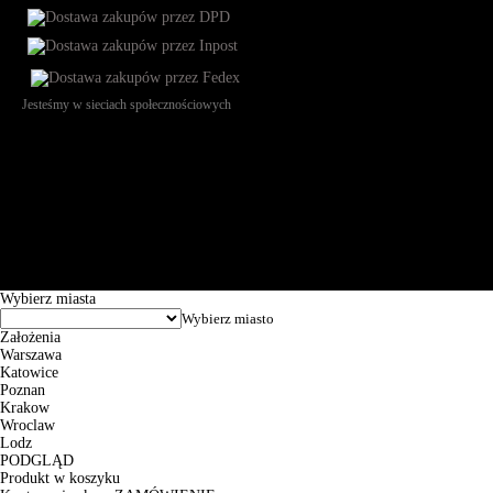
Jesteśmy w sieciach społecznościowych
Św. Teresy 91, 91-341, Łódź, Poland, NIP 732-216-37-57, REGON
101144034, Powszechna Kasa Oszczędności Bank Polski SA, ul.
Puławska 15, 02-515 Warszawa: 30102034080000410205628799.
Godziny pracy: 8:00-16:00 od poniedziałku do piątku. Czas realizacji
zamówienia wynosi od 24h do 2 dni roboczych.
© 2026 EuroTrade Tex Sp. z o.o.
Wybierz miasta
Założenia
Warszawa
Katowice
Poznan
Krakow
Wroclaw
Lodz
PODGLĄD
Produkt w koszyku