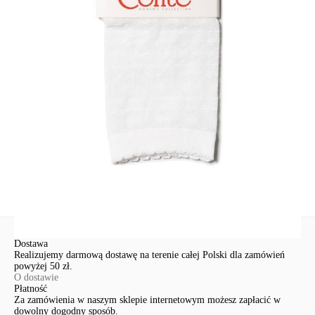
Skład
poliamid 90%; elastan 10%
Udostępnij produkt
Podmiot odpowiedzialny
EuroTrade Tex Sp z o.o.
Św. Teresy 91
91-341, Łódź, Polska
+48 500-503-636
info@conteshop.pl
Ten produkt nie ma pytań Możesz zadać pytanie, klikając przycisk
poniżej
Zadaj pytanie
Nowe pytanie
Wyślij
Dostawa
Realizujemy darmową dostawę na terenie całej Polski dla zamówień
powyżej 50 zł.
O dostawie
Płatność
Za zamówienia w naszym sklepie internetowym możesz zapłacić w
dowolny dogodny sposób.