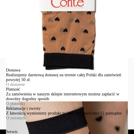
+48 500-503-636
info@conteshop.pl
Ten produkt nie ma pytań Możesz zadać pytanie, klikając przycisk
poniżej
Zadaj pytanie
Nowe pytanie
Wyślij
Dostawa
Realizujemy darmową dostawę na terenie całej Polski dla zamówień
powyżej 50 zł.
O dostawie
Płatność
Za zamówienia w naszym sklepie internetowym możesz zapłacić w
dowolny dogodny sposób.
O płatności
Reklamacje i zwroty
Z łatwością wymienimy produkt na inny lub zwrócimy Ci pieniądze.
O zwrotach
Serwis