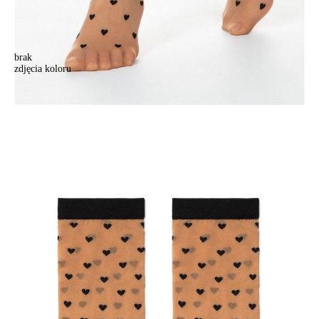
brak
zdjęcia koloru
Skarpetki damskie FANTASY 19С-111СP, r.36-39, natural
Skarpetki damskie FANTASY 19С-111СP, r.36-39, natural
14,90 zł
Kolory:
BRAK
ZDJĘCIA
BRAK
ZDJĘCIA
BRAK
ZDJĘCIA
Rozmiary:
Tabela rozmiarów
36-39
Ilość:
-
+
DODAJ DO KOSZYKA
Jak złożyć zamówienie
POWIADOM MNIE O DOSTĘPNOŚCI