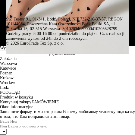
Św. Teresy 91, 91-341, Łódź, Poland, NIP 732-216-37-57, REGON
101144034, Powszechna Kasa Oszczędności Bank Polski SA, ul.
Puławska 15, 02-515 Warszawa: 30102034080000410205628799.
Godziny pracy: 8:00-16:00 od poniedziałku do piątku. Czas realizacji
zamówienia wynosi od 24h do 2 dni roboczych.
© 2026 EuroTrade Tex Sp. z o.o.
Wybierz miasta
Założenia
Warszawa
Katowice
Poznan
Krakow
Wroclaw
Lodz
PODGLĄD
Produkt w koszyku
Kontynuuj zakupy
ZAMÓWIENIE
Okno informacyjne
Заполните форму, и мы отправим Вашему любимому человеку подсказку
о том, что Вам понравился этот товар.