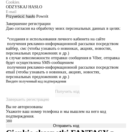
Cookies.
ODZYSKAJ HASŁO
Przywrócić hasło
Powrót
Завершение регистрации
Даю согласия на обработку моих персональных данных в целях:
*создания и использования личного кабинета на сайте
получения рекламно-информационной рассылки посредством
вайбер, смс (чтобы узнавать о новинках, акциях, новостях,
персональных предложениях и др.)
в случае невозможности отправки сообщения в Viber, отправка
будет осуществлена SMS-сообщением
получения рекламно-информационной рассылки посредством
email (чтобы узнавать о новинках, акциях, новостях,
персональных предложениях и др.)
Введите полученный код подтверждения
Получить код
Завершить регистрацию
Вы не авторизованы
Укажите ваш номер телефона и мы вышлем на него код
подтверждения.
Отправить код