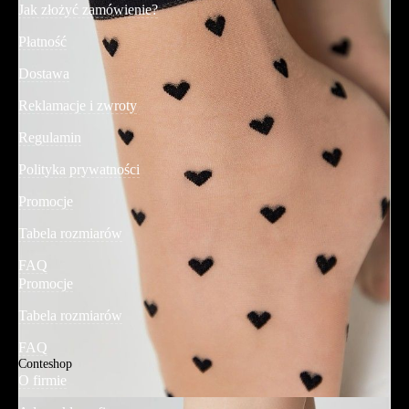
Jak złożyć zamówienie?
Płatność
Dostawa
Reklamacje i zwroty
Regulamin
Polityka prywatności
Promocje
Tabela rozmiarów
FAQ
Promocje
Tabela rozmiarów
FAQ
Conteshop
O firmie