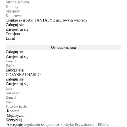
Strona główna
Kobiety
Skarpety
Kolorowe
Cienkie skarpetki FANTASY z ażurowym wzorem
Zaloguj się
Zarejestruj się
Телефон
Email
Отправить код
Zaloguj się
Zarejestruj się
Zaloguj się
ODZYSKAJ HASŁO
Zaloguj się
Zarejestruj się
Kobieta
Mężczyzna
Kontynuuj
Akceptuję
regulamin
sklepu oraz
Politykę Prywatności i Plików