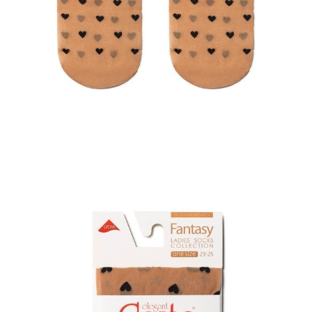
ПОЛУЧИТЬ ПО EMAIL
Dostawa
Kurier,
darmowa od 99 zł
czas dostawy: 1-2 dni robocze
Paczkomaty InPost 24/7,
darmowa od 50 zł
czas dostawy: 1-2 dni robocze
Odbiór osobisty
w sklepie Conte (Łodz)
pn.- czw. 8:00 - 16:00, pt. 8:00 - 14:00
Opis produktu
Opinie
Pytania
O produkcie
Cienkie skarpetki w fantazyjne wzory w serduszka to idealne
uzupełnienie Twojej stylizacji.
Skarpetki są elastyczne, lekkie, doskonale dopasowują się do nogi,
dzięki czemu będzie w nich wygodnie przez cały dzień.
SKU
1001291110030001
Skład
poliamid 90%; elastan 10%
Udostępnij produkt
Podmiot odpowiedzialny
EuroTrade Tex Sp z o.o.
Św. Teresy 91
91-341, Łódź, Polska