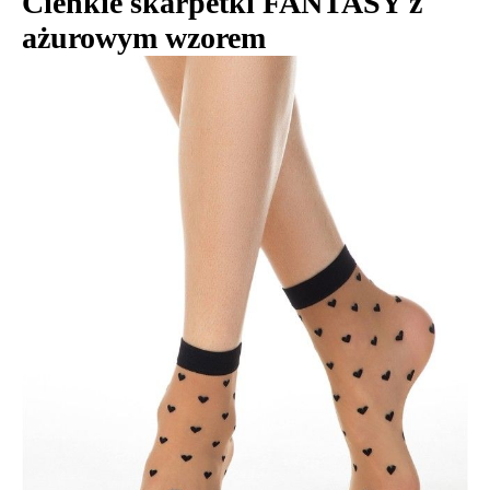
Cienkie skarpetki FANTASY z
ażurowym wzorem