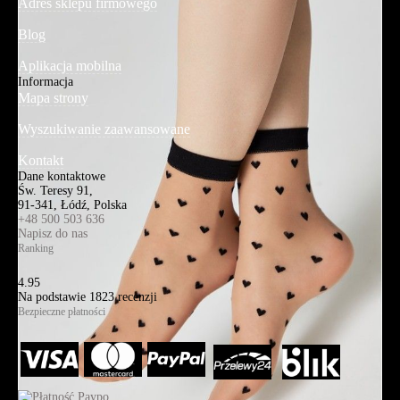
Adres sklepu firmowego
Blog
Aplikacja mobilna
Informacja
Mapa strony
Wyszukiwanie zaawansowane
Kontakt
Dane kontaktowe
Św. Teresy 91,
91-341, Łódź, Polska
+48 500 503 636
Napisz do nas
Ranking
4.95
Na podstawie
1823
recenzji
Bezpieczne płatności