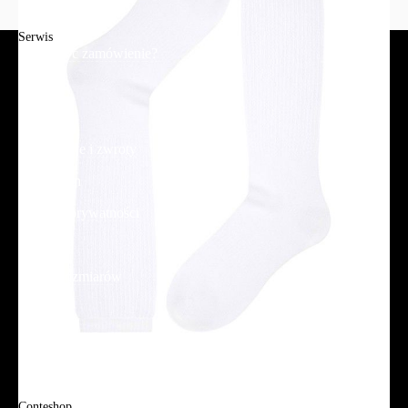
Serwis
Jak złożyć zamówienie?
Płatność
Dostawa
Reklamacje i zwroty
Regulamin
Polityka prywatności
Promocje
Tabela rozmiarów
FAQ
Promocje
Tabela rozmiarów
FAQ
Conteshop