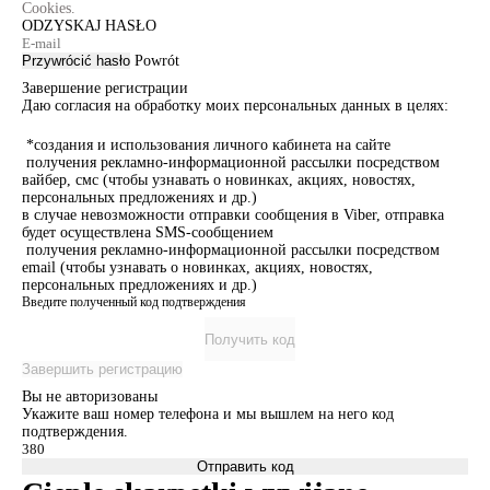
Cookies.
ODZYSKAJ HASŁO
Przywrócić hasło
Powrót
Завершение регистрации
Даю согласия на обработку моих персональных данных в целях:
*создания и использования личного кабинета на сайте
получения рекламно-информационной рассылки посредством
вайбер, смс (чтобы узнавать о новинках, акциях, новостях,
персональных предложениях и др.)
в случае невозможности отправки сообщения в Viber, отправка
будет осуществлена SMS-сообщением
получения рекламно-информационной рассылки посредством
email (чтобы узнавать о новинках, акциях, новостях,
персональных предложениях и др.)
Введите полученный код подтверждения
Получить код
Завершить регистрацию
Вы не авторизованы
Укажите ваш номер телефона и мы вышлем на него код
подтверждения.
Отправить код