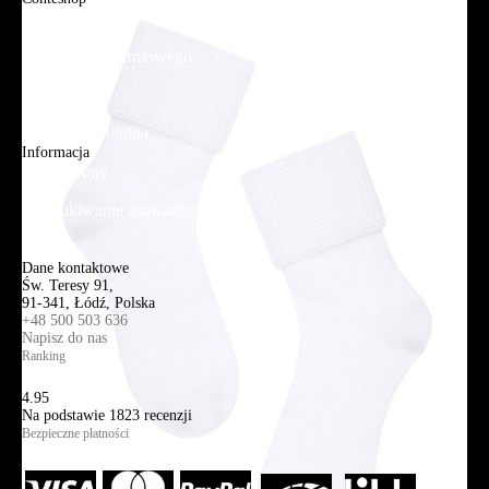
O firmie
Adres sklepu firmowego
Blog
Aplikacja mobilna
Informacja
Mapa strony
Wyszukiwanie zaawansowane
Kontakt
Dane kontaktowe
Św. Teresy 91,
91-341, Łódź, Polska
+48 500 503 636
Napisz do nas
Ranking
4.95
Na podstawie
1823
recenzji
Bezpieczne płatności