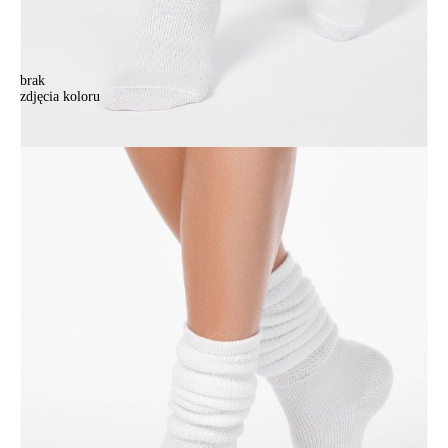
brak
zdjęcia koloru
Skarpety damskie CONTE ELEGANT COMFORT, r. 23, 000 biały
Skarpety damskie CONTE ELEGANT COMFORT, r. 23, 000 biały
20,90 zł
Kolory:
BRAK
ZDJĘCIA
BRAK
ZDJĘCIA
BRAK
ZDJĘCIA
BRAK
ZDJĘCIA
Rozmiary:
Tabela rozmiarów
36-37
38-39
Ilość:
-
+
DODAJ DO KOSZYKA