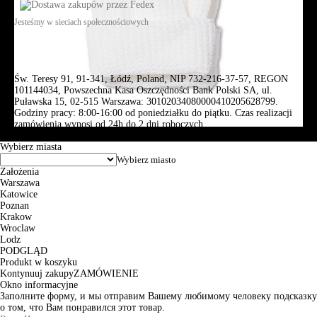
Jesteśmy w sieciach społecznościowych
Św. Teresy 91, 91-341, Łódź, Poland, NIP 732-216-37-57, REGON
101144034, Powszechna Kasa Oszczędności Bank Polski SA, ul.
Puławska 15, 02-515 Warszawa: 30102034080000410205628799.
Godziny pracy: 8:00-16:00 od poniedziałku do piątku. Czas realizacji
zamówienia wynosi od 24h do 2 dni roboczych.
© 2026 EuroTrade Tex Sp. z o.o.
Wybierz miasta
Założenia
Warszawa
Katowice
Poznan
Krakow
Wroclaw
Lodz
PODGLĄD
Produkt w koszyku
Kontynuuj zakupy
ZAMÓWIENIE
Okno informacyjne
Заполните форму, и мы отправим Вашему любимому человеку подсказку
о том, что Вам понравился этот товар.