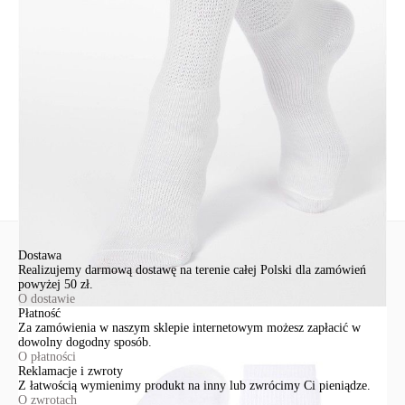
EuroTrade Tex Sp z o.o.
Św. Teresy 91
91-341, Łódź, Polska
+48 500-503-636
info@conteshop.pl
Ten produkt nie ma pytań Możesz zadać pytanie, klikając przycisk
poniżej
Zadaj pytanie
Nowe pytanie
Wyślij
Dostawa
Realizujemy darmową dostawę na terenie całej Polski dla zamówień
powyżej 50 zł.
O dostawie
Płatność
Za zamówienia w naszym sklepie internetowym możesz zapłacić w
dowolny dogodny sposób.
O płatności
Reklamacje i zwroty
Z łatwością wymienimy produkt na inny lub zwrócimy Ci pieniądze.
O zwrotach