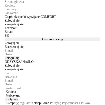
Strona główna
Kobiety
Skarpety
Klasyczne
Ciepłe skarpetki wywijane COMFORT
Zaloguj się
Zarejestruj się
Телефон
Email
Отправить код
Zaloguj się
Zarejestruj się
Zaloguj się
ODZYSKAJ HASŁO
Zaloguj się
Zarejestruj się
Kobieta
Mężczyzna
Kontynuuj
Akceptuję
regulamin
sklepu oraz
Politykę Prywatności i Plików