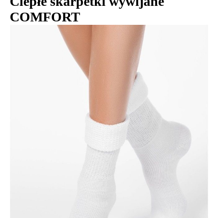
Ciepłe skarpetki wywijane
COMFORT