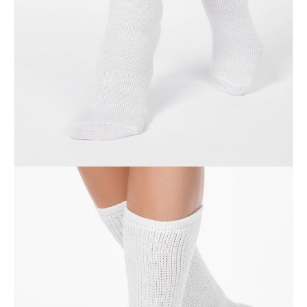
Jak złożyć zamówienie
POWIADOM MNIE O DOSTĘPNOŚCI
ПОЛУЧИТЬ ПО EMAIL
Dostawa
Kurier,
darmowa od 99 zł
czas dostawy: 1-2 dni robocze
Paczkomaty InPost 24/7,
darmowa od 50 zł
czas dostawy: 1-2 dni robocze
Odbiór osobisty
w sklepie Conte (Łodz)
pn.- czw. 8:00 - 16:00, pt. 8:00 - 14:00
Opis produktu
Opinie
Pytania
O produkcie
Miękkie i ciepłe akrylowe skarpetki damskie są trwałe, nie blakną i są
odporne na mechacenie. Zakończenie skarpetek można drapować lub
mankietować na różne sposoby, a za każdym razem będą wyglądały
stylowo.
SKU
1001310030010015000
Skład
akryl 90%; poliamid 5%; elastan 5%
Udostępnij produkt
Podmiot odpowiedzialny