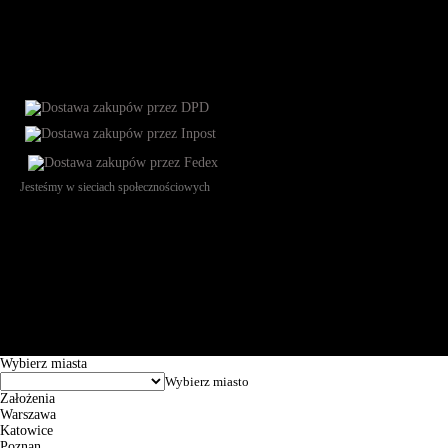
Jesteśmy w sieciach społecznościowych
Św. Teresy 91, 91-341, Łódź, Poland, NIP 732-216-37-57, REGON
101144034, Powszechna Kasa Oszczędności Bank Polski SA, ul.
Puławska 15, 02-515 Warszawa: 30102034080000410205628799.
Godziny pracy: 8:00-16:00 od poniedziałku do piątku. Czas realizacji
zamówienia wynosi od 24h do 2 dni roboczych.
© 2026 EuroTrade Tex Sp. z o.o.
Wybierz miasta
Założenia
Warszawa
Katowice
Poznan