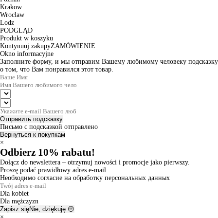
Krakow
Wroclaw
Lodz
PODGLĄD
Produkt w koszyku
Kontynuuj zakupy
ZAMÓWIENIE
Okno informacyjne
Заполните форму, и мы отправим Вашему любимому человеку подсказку
о том, что Вам понравился этот товар.
Отправить подсказку
Письмо с подсказкой отправлено
Вернуться к покупкам
×
Odbierz 10% rabatu!
Dołącz do newslettera – otrzymuj nowości i promocje jako pierwszy.
Proszę podać prawidłowy adres e-mail.
Необходимо согласие на обработку персональных данных
Dla kobiet
Dla mężczyzn
Zapisz się
Nie, dziękuję 😔
×