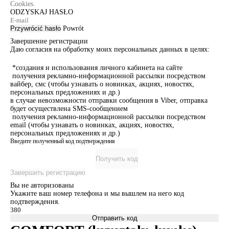
Cookies.
ODZYSKAJ HASŁO
Przywrócić hasło
Powrót
Завершение регистрации
Даю согласия на обработку моих персональных данных в целях:
*создания и использования личного кабинета на сайте
получения рекламно-информационной рассылки посредством
вайбер, смс (чтобы узнавать о новинках, акциях, новостях,
персональных предложениях и др.)
в случае невозможности отправки сообщения в Viber, отправка
будет осуществлена SMS-сообщением
получения рекламно-информационной рассылки посредством
email (чтобы узнавать о новинках, акциях, новостях,
персональных предложениях и др.)
Введите полученный код подтверждения
Получить код
Завершить регистрацию
Вы не авторизованы
Укажите ваш номер телефона и мы вышлем на него код
подтверждения.
Отправить код