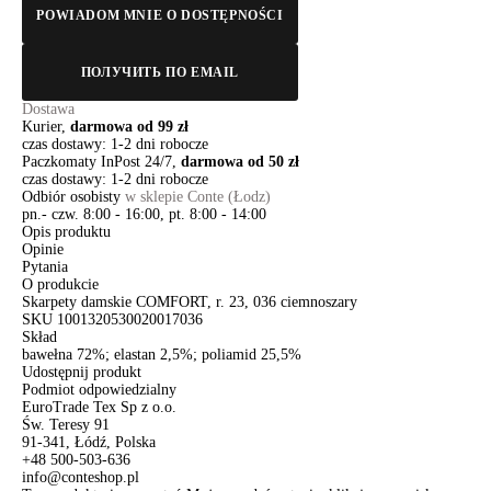
POWIADOM MNIE O DOSTĘPNOŚCI
ПОЛУЧИТЬ ПО EMAIL
Dostawa
Kurier,
darmowa od 99 zł
czas dostawy: 1-2 dni robocze
Paczkomaty InPost 24/7,
darmowa od 50 zł
czas dostawy: 1-2 dni robocze
Odbiór osobisty
w sklepie Conte (Łodz)
pn.- czw. 8:00 - 16:00, pt. 8:00 - 14:00
Opis produktu
Opinie
Pytania
O produkcie
Skarpety damskie COMFORT, r. 23, 036 ciemnoszary
SKU
1001320530020017036
Skład
bawełna 72%; elastan 2,5%; poliamid 25,5%
Udostępnij produkt
Podmiot odpowiedzialny
EuroTrade Tex Sp z o.o.
Św. Teresy 91
91-341, Łódź, Polska
+48 500-503-636
info@conteshop.pl