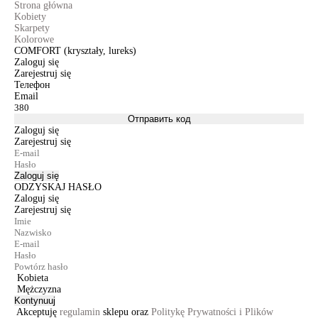
Strona główna
Kobiety
Skarpety
Kolorowe
COMFORT (kryształy, lureks)
Zaloguj się
Zarejestruj się
Телефон
Email
Отправить код
Zaloguj się
Zarejestruj się
Zaloguj się
ODZYSKAJ HASŁO
Zaloguj się
Zarejestruj się
Kobieta
Mężczyzna
Kontynuuj
Akceptuję
regulamin
sklepu oraz
Politykę Prywatności i Plików