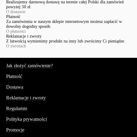
Realizujemy darmową dostawę na terenie całej Polski dla zamówień
powyżej 50 zł.
O dostawie
Płatność
Za zamówienia w naszym sklepie internetowym możesz zapłacić w
dowolny dogodny sposób.
O płatności
Reklamacje i zwroty
Z łatwością wymienimy produkt na inny lub zwrócimy Ci pieniądze.
O zwrotach
Serwis
Jak złożyć zamówienie?
Płatność
Dostawa
Reklamacje i zwroty
Regulamin
Polityka prywatności
Promocje