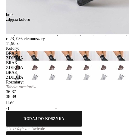
brak
zdjęcia koloru
Skarpety damskie COMFORT, bawełna (kryształki, lureks) 12С-34СП,
r. 23, 036 ciemnoszary
Skarpety damskie COMFORT, bawełna (kryształki, lureks) 12С-34СП,
r. 23, 036 ciemnoszary
11,90 zł
Kolory:
BRAK
ZDJĘCIA
BRAK
ZDJĘCIA
BRAK
ZDJĘCIA
Rozmiary:
Tabela rozmiarów
36-37
38-39
Ilość:
-
+
DODAJ DO KOSZYKA
Jak złożyć zamówienie