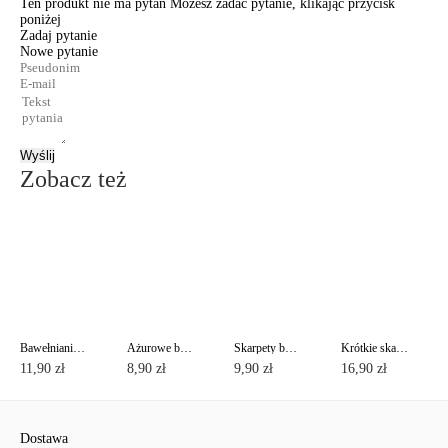
Ten produkt nie ma pytań Możesz zadać pytanie, klikając przycisk
poniżej
Zadaj pytanie
Nowe pytanie
Wyślij
Zobacz też
Bawełnianie skarpety CLASSIC
Ażurowe bawełniane skarpety CLASSIC z pikotem
Skarpety bawełniane z lureksem CLASSIC
Krótkie skarpety bawełniane ACTIVE z stopa frotte
11,90 zł
8,90 zł
9,90 zł
16,90 zł
Dostawa