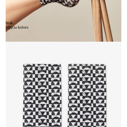
brak
zdjęcia koloru
.
.
21,90 zł
Kolory:
BRAK
ZDJĘCIA
Rozmiary:
Tabela rozmiarów
36-39
Ilość:
-
+
DODAJ DO KOSZYKA
Jak złożyć zamówienie
POWIADOM MNIE O DOSTĘPNOŚCI
ПОЛУЧИТЬ ПО EMAIL