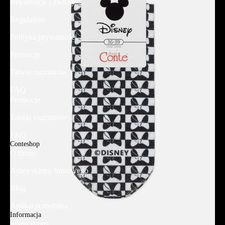
Reklamacje i zwroty
Regulamin
Polityka prywatności
Promocje
Tabela rozmiarów
FAQ
Promocje
Tabela rozmiarów
FAQ
Conteshop
O firmie
Adres sklepu firmowego
Blog
Aplikacja mobilna
Informacja
Mapa strony