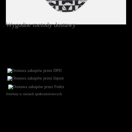
Wygodne metody dostawy
Jesteśmy w sieciach społecznościowych
Św. Teresy 91, 91-341, Łódź, Poland, NIP 732-216-37-57, REGON
101144034, Powszechna Kasa Oszczędności Bank Polski SA, ul.
Puławska 15, 02-515 Warszawa: 30102034080000410205628799.
Godziny pracy: 8:00-16:00 od poniedziałku do piątku. Czas realizacji