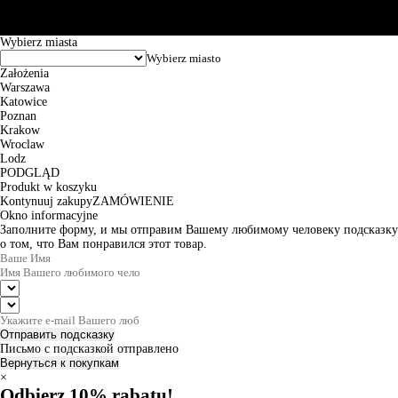
zamówienia wynosi od 24h do 2 dni roboczych.
© 2026 EuroTrade Tex Sp. z o.o.
Wybierz miasta
Założenia
Warszawa
Katowice
Poznan
Krakow
Wroclaw
Lodz
PODGLĄD
Produkt w koszyku
Kontynuuj zakupy
ZAMÓWIENIE
Okno informacyjne
Заполните форму, и мы отправим Вашему любимому человеку подсказку
о том, что Вам понравился этот товар.
Отправить подсказку
Письмо с подсказкой отправлено
Вернуться к покупкам
×
Odbierz 10% rabatu!