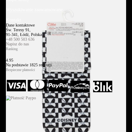
Wyszukiwanie zaawansowane
Kontakt
Dane kontaktowe
Św. Teresy 91,
91-341, Łódź, Polska
+48 500 503 636
Napisz do nas
Ranking
4.95
Na podstawie
1825
recenzji
Bezpieczne płatności