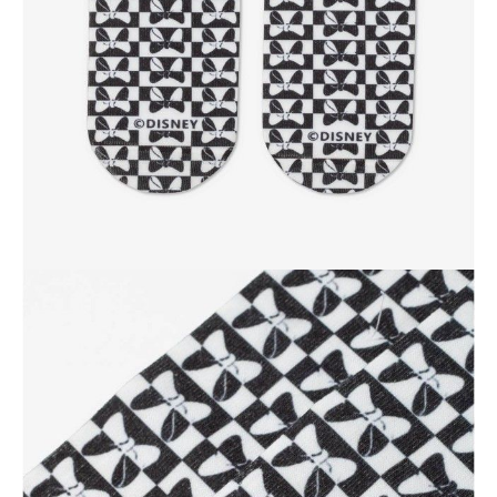
Dostawa
Kurier,
darmowa od 99 zł
czas dostawy: 1-2 dni robocze
Paczkomaty InPost 24/7,
darmowa od 50 zł
czas dostawy: 1-2 dni robocze
Odbiór osobisty
w sklepie Conte (Łodz)
pn.- czw. 8:00 - 16:00, pt. 8:00 - 14:00
Opis produktu
Opinie
Pytania
O produkcie
.
SKU
1001322710030353345
Skład
.
Udostępnij produkt
Podmiot odpowiedzialny
EuroTrade Tex Sp z o.o.
Św. Teresy 91
91-341, Łódź, Polska
+48 500-503-636
info@conteshop.pl
Ten produkt nie ma pytań Możesz zadać pytanie, klikając przycisk
poniżej
Zadaj pytanie
Nowe pytanie