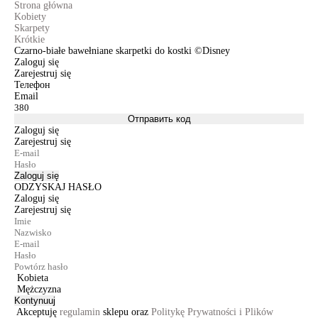
Strona główna
Kobiety
Skarpety
Krótkie
Czarno-białe bawełniane skarpetki do kostki ©Disney
Zaloguj się
Zarejestruj się
Телефон
Email
Отправить код
Zaloguj się
Zarejestruj się
Zaloguj się
ODZYSKAJ HASŁO
Zaloguj się
Zarejestruj się
Kobieta
Mężczyzna
Kontynuuj
Akceptuję
regulamin
sklepu oraz
Politykę Prywatności i Plików