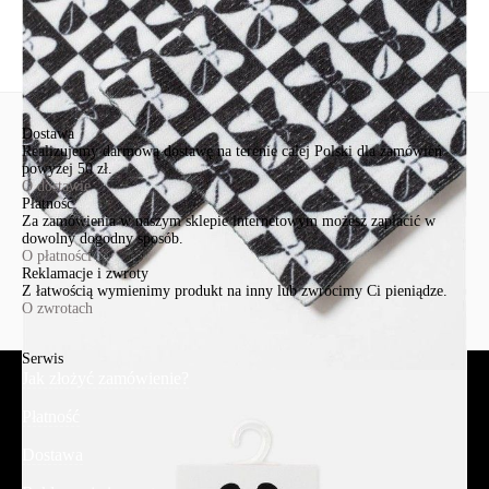
Wyślij
Dostawa
Realizujemy darmową dostawę na terenie całej Polski dla zamówień
powyżej 50 zł.
O dostawie
Płatność
Za zamówienia w naszym sklepie internetowym możesz zapłacić w
dowolny dogodny sposób.
O płatności
Reklamacje i zwroty
Z łatwością wymienimy produkt na inny lub zwrócimy Ci pieniądze.
O zwrotach
Serwis
Jak złożyć zamówienie?
Płatność
Dostawa