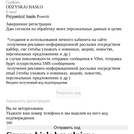
Cookies.
ODZYSKAJ HASŁO
Przywrócić hasło
Powrót
Завершение регистрации
Даю согласия на обработку моих персональных данных в целях:
*создания и использования личного кабинета на сайте
получения рекламно-информационной рассылки посредством
вайбер, смс (чтобы узнавать о новинках, акциях, новостях,
персональных предложениях и др.)
в случае невозможности отправки сообщения в Viber, отправка
будет осуществлена SMS-сообщением
получения рекламно-информационной рассылки посредством
email (чтобы узнавать о новинках, акциях, новостях,
персональных предложениях и др.)
Введите полученный код подтверждения
Получить код
Завершить регистрацию
Вы не авторизованы
Укажите ваш номер телефона и мы вышлем на него код
подтверждения.
Отправить код