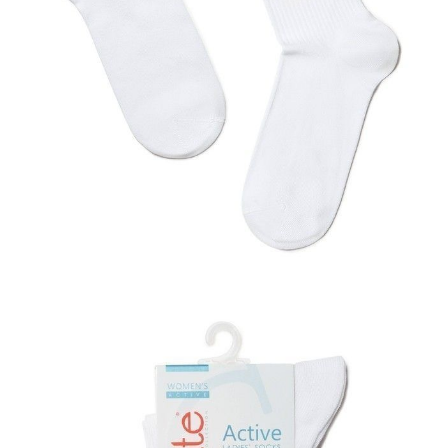
38-39
Ilość:
-
+
DODAJ DO KOSZYKA
Jak złożyć zamówienie
POWIADOM MNIE O DOSTĘPNOŚCI
ПОЛУЧИТЬ ПО EMAIL
Dostawa
Kurier,
darmowa od 99 zł
czas dostawy: 1-2 dni robocze
Paczkomaty InPost 24/7,
darmowa od 50 zł
czas dostawy: 1-2 dni robocze
Odbiór osobisty
w sklepie Conte (Łodz)
pn.- czw. 8:00 - 16:00, pt. 8:00 - 14:00
Opis produktu
Opinie
Pytania
O produkcie
Bawełniane skarpetki w jasne lureksowe paski wyglądają tak stylowo i
oryginalnie, że nie będziesz chciała ich chować pod ubraniem. Nie
krępuj się nosić modnych skarpetek ACTIVE w sportowym stylu,