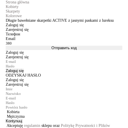
Strona główna
Kobiety
Skarpety
Kolorowe
Długie bawełniane skarpetki ACTIVE z jasnymi paskami z lureksu
Zaloguj się
Zarejestruj się
Телефон
Email
Отправить код
Zaloguj się
Zarejestruj się
Zaloguj się
ODZYSKAJ HASŁO
Zaloguj się
Zarejestruj się
Kobieta
Mężczyzna
Kontynuuj
Akceptuję
regulamin
sklepu oraz
Politykę Prywatności i Plików