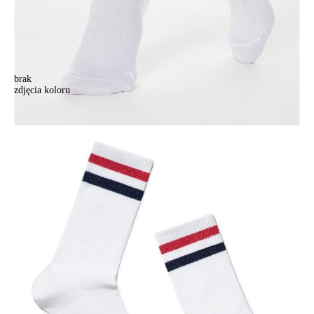
brak
zdjęcia koloru
Bawełniane skarpetki damskie ACTIVE, r. 36-37, 157 biało-czerwony
Bawełniane skarpetki damskie ACTIVE, r. 36-37, 157 biało-czerwony
16,90 zł
Kolory:
BRAK
ZDJĘCIA
BRAK
ZDJĘCIA
BRAK
ZDJĘCIA
BRAK
ZDJĘCIA
BRAK
ZDJĘCIA
BRAK
ZDJĘCIA
Rozmiary:
Tabela rozmiarów
36-37