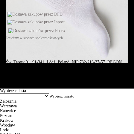
Jesteśmy w sieciach społecznościowych
Św. Teresy 91, 91-341, Łódź, Poland, NIP 732-216-37-57, REGON
101144034, Powszechna Kasa Oszczędności Bank Polski SA, ul.
Puławska 15, 02-515 Warszawa: 30102034080000410205628799.
Godziny pracy: 8:00-16:00 od poniedziałku do piątku. Czas realizacji
zamówienia wynosi od 24h do 2 dni roboczych.
© 2026 EuroTrade Tex Sp. z o.o.
Wybierz miasta
Założenia
Warszawa
Katowice
Poznan
Krakow
Wroclaw
Lodz