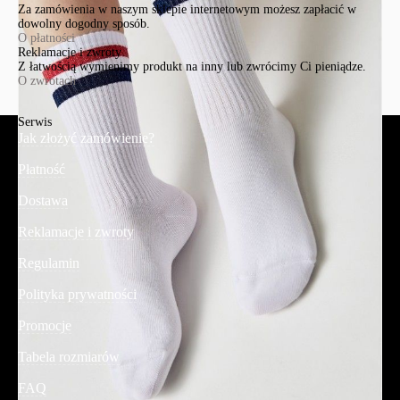
Za zamówienia w naszym sklepie internetowym możesz zapłacić w
dowolny dogodny sposób.
O płatności
Reklamacje i zwroty
Z łatwością wymienimy produkt na inny lub zwrócimy Ci pieniądze.
O zwrotach
Serwis
Jak złożyć zamówienie?
Płatność
Dostawa
Reklamacje i zwroty
Regulamin
Polityka prywatności
Promocje
Tabela rozmiarów
FAQ