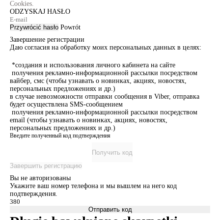
Cookies.
ODZYSKAJ HASŁO
Przywrócić hasło
Powrót
Завершение регистрации
Даю согласия на обработку моих персональных данных в целях:
*создания и использования личного кабинета на сайте
получения рекламно-информационной рассылки посредством
вайбер, смс (чтобы узнавать о новинках, акциях, новостях,
персональных предложениях и др.)
в случае невозможности отправки сообщения в Viber, отправка
будет осуществлена SMS-сообщением
получения рекламно-информационной рассылки посредством
email (чтобы узнавать о новинках, акциях, новостях,
персональных предложениях и др.)
Введите полученный код подтверждения
Получить код
Завершить регистрацию
Вы не авторизованы
Укажите ваш номер телефона и мы вышлем на него код
подтверждения.
Отправить код