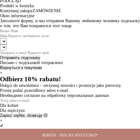
PODGLĄD
Produkt w koszyku
Kontynuuj zakupy
ZAMÓWIENIE
Okno informacyjne
Заполните форму, и мы отправим Вашему любимому человеку подсказку
о том, что Вам понравился этот товар.
Отправить подсказку
Письмо с подсказкой отправлено
Вернуться к покупкам
×
Odbierz 10% rabatu!
Dołącz do newslettera – otrzymuj nowości i promocje jako pierwszy.
Proszę podać prawidłowy adres e-mail.
Необходимо согласие на обработку персональных данных
Dla kobiet
Dla mężczyzn
Zapisz się
Nie, dziękuję 😔
×
✔
Thanks for the subscription!
SERP30: -30% NA WSZYSTKO*
Ok