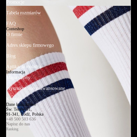
Promocje
Tabela rozmiarów
FAQ
Conteshop
O firmie
Adres sklepu firmowego
Blog
Aplikacja mobilna
Informacja
Mapa strony
Wyszukiwanie zaawansowane
Kontakt
Dane kontaktowe
Św. Teresy 91,
91-341, Łódź, Polska
+48 500 503 636
Napisz do nas
Ranking