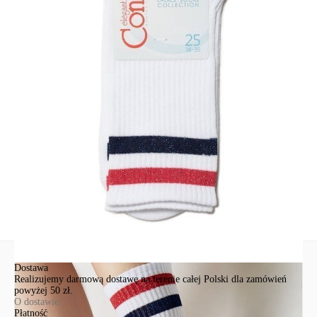
podkreśl swoją indywidualność.
SKU
1001321080020124157
Skład
bawełna 58%; poliamid 35%; wiskoza 3%; elastan 3%; poliester 1%
Udostępnij produkt
Podmiot odpowiedzialny
EuroTrade Tex Sp z o.o.
Św. Teresy 91
91-341, Łódź, Polska
+48 500-503-636
info@conteshop.pl
Ten produkt nie ma pytań Możesz zadać pytanie, klikając przycisk
poniżej
Zadaj pytanie
Nowe pytanie
Wyślij
Dostawa
Realizujemy darmową dostawę na terenie całej Polski dla zamówień
powyżej 50 zł.
O dostawie
Płatność