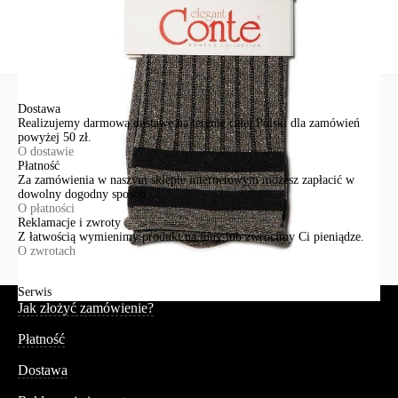
Wyślij
Dostawa
Realizujemy darmową dostawę na terenie całej Polski dla zamówień
powyżej 50 zł.
O dostawie
Płatność
Za zamówienia w naszym sklepie internetowym możesz zapłacić w
dowolny dogodny sposób.
O płatności
Reklamacje i zwroty
Z łatwością wymienimy produkt na inny lub zwrócimy Ci pieniądze.
O zwrotach
Serwis
Jak złożyć zamówienie?
Płatność
Dostawa