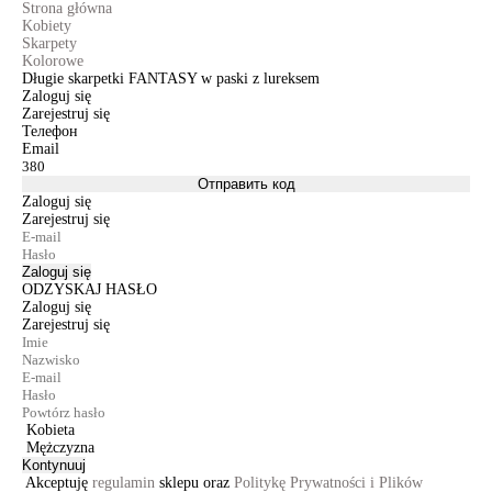
Strona główna
Kobiety
Skarpety
Kolorowe
Długie skarpetki FANTASY w paski z lureksem
Zaloguj się
Zarejestruj się
Телефон
Email
Отправить код
Zaloguj się
Zarejestruj się
Zaloguj się
ODZYSKAJ HASŁO
Zaloguj się
Zarejestruj się
Kobieta
Mężczyzna
Kontynuuj
Akceptuję
regulamin
sklepu oraz
Politykę Prywatności i Plików