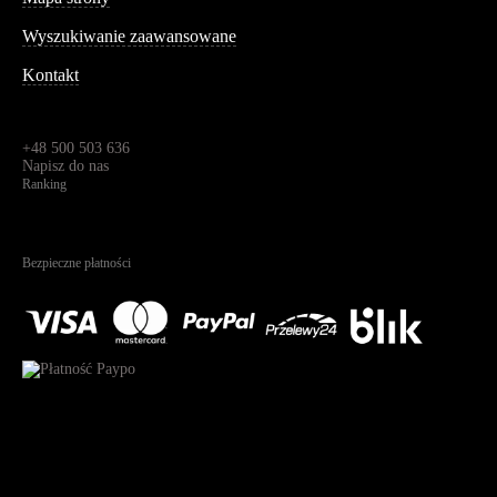
Wyszukiwanie zaawansowane
Kontakt
Dane kontaktowe
Św. Teresy 91,
91-341, Łódź, Polska
+48 500 503 636
Napisz do nas
Ranking
4.95
Na podstawie
1822
recenzji
Bezpieczne płatności