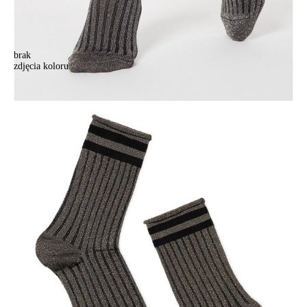
brak
zdjęcia koloru
Skarpetki CONTE ELEGANT FANTASY, r. 23-25, 153 szary
Skarpetki CONTE ELEGANT FANTASY, r. 23-25, 153 szary
26,90 zł
Kolory:
BRAK
ZDJĘCIA
Rozmiary:
Tabela rozmiarów
36-39
Ilość:
-
+
DODAJ DO KOSZYKA
Jak złożyć zamówienie
POWIADOM MNIE O DOSTĘPNOŚCI
ПОЛУЧИТЬ ПО EMAIL