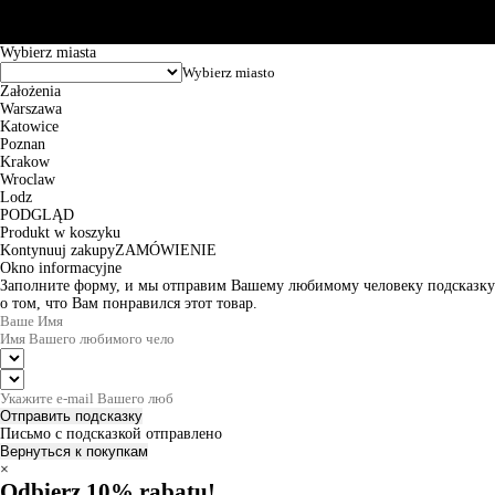
zamówienia wynosi od 24h do 2 dni roboczych.
© 2026 EuroTrade Tex Sp. z o.o.
Wybierz miasta
Założenia
Warszawa
Katowice
Poznan
Krakow
Wroclaw
Lodz
PODGLĄD
Produkt w koszyku
Kontynuuj zakupy
ZAMÓWIENIE
Okno informacyjne
Заполните форму, и мы отправим Вашему любимому человеку подсказку
о том, что Вам понравился этот товар.
Отправить подсказку
Письмо с подсказкой отправлено
Вернуться к покупкам
×
Odbierz 10% rabatu!