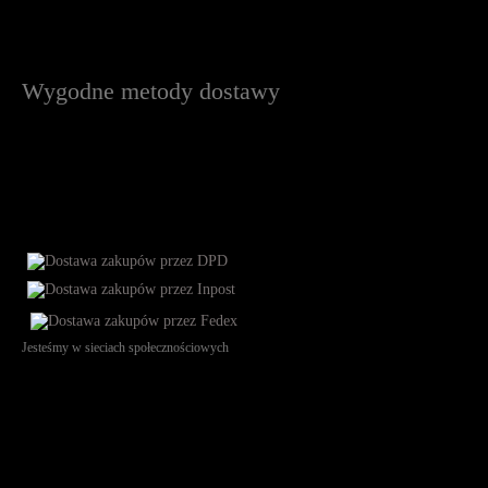
Wygodne metody dostawy
Jesteśmy w sieciach społecznościowych
Św. Teresy 91, 91-341, Łódź, Poland, NIP 732-216-37-57, REGON
101144034, Powszechna Kasa Oszczędności Bank Polski SA, ul.
Puławska 15, 02-515 Warszawa: 30102034080000410205628799.
Godziny pracy: 8:00-16:00 od poniedziałku do piątku. Czas realizacji