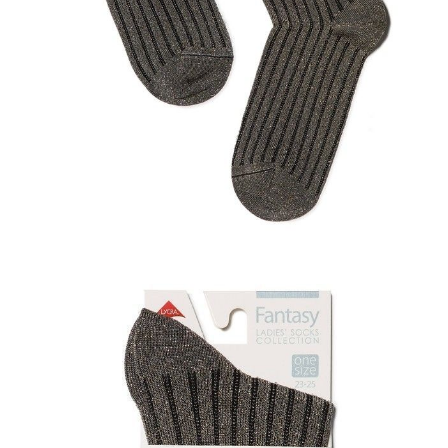
Dostawa
Kurier,
darmowa od 99 zł
czas dostawy: 1-2 dni robocze
Paczkomaty InPost 24/7,
darmowa od 50 zł
czas dostawy: 1-2 dni robocze
Odbiór osobisty
w sklepie Conte (Łodz)
pn.- czw. 8:00 - 16:00, pt. 8:00 - 14:00
Opis produktu
Opinie
Pytania
O produkcie
.
SKU
1001300180050390153
Skład
wiskoza 45%; poliamid 38%; poliester 14%; elastan 3%
Udostępnij produkt
Podmiot odpowiedzialny
EuroTrade Tex Sp z o.o.
Św. Teresy 91
91-341, Łódź, Polska
+48 500-503-636
info@conteshop.pl
Ten produkt nie ma pytań Możesz zadać pytanie, klikając przycisk
poniżej
Zadaj pytanie
Nowe pytanie