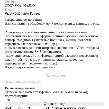
Cookies.
ODZYSKAJ HASŁO
Przywrócić hasło
Powrót
Завершение регистрации
Даю согласия на обработку моих персональных данных в целях:
*создания и использования личного кабинета на сайте
получения рекламно-информационной рассылки посредством
вайбер, смс (чтобы узнавать о новинках, акциях, новостях,
персональных предложениях и др.)
в случае невозможности отправки сообщения в Viber, отправка
будет осуществлена SMS-сообщением
получения рекламно-информационной рассылки посредством
email (чтобы узнавать о новинках, акциях, новостях,
персональных предложениях и др.)
Введите полученный код подтверждения
Получить код
Завершить регистрацию
Вы не авторизованы
Укажите ваш номер телефона и мы вышлем на него код
подтверждения.
Отправить код