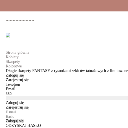
+48 500 503 636
KOBIETY
MĘŻCZYŹNI
DLA DZIEWCZYNEK
DL
Strona główna
Kobiety
Skarpety
Kolorowe
Długie skarpety FANTASY z rysunkami szkiców tatuażowych z limitowanej
Zaloguj się
Zarejestruj się
Телефон
Email
Zaloguj się
Zarejestruj się
Zaloguj się
ODZYSKAJ HASŁO