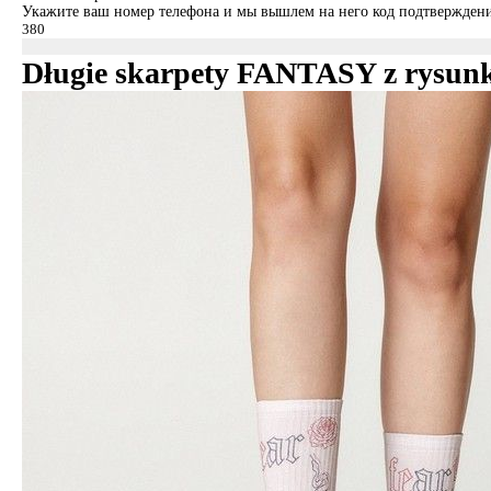
Укажите ваш номер телефона и мы вышлем на него код подтверждени
Długie skarpety FANTASY z rysunka