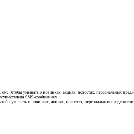
смс (чтобы узнавать о новинках, акциях, новостях, персональных предл
т осуществлена SMS-сообщением
тобы узнавать о новинках, акциях, новостях, персональных предложения