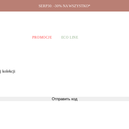
SERP30: -30% NA WSZYSTKO*
O firmie
A CHŁOPCÓW
PROMOCJE
ECO LINE
 kolekcji
Отправить код