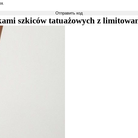
я.
Отправить код
mi szkiców tatuażowych z limitowan