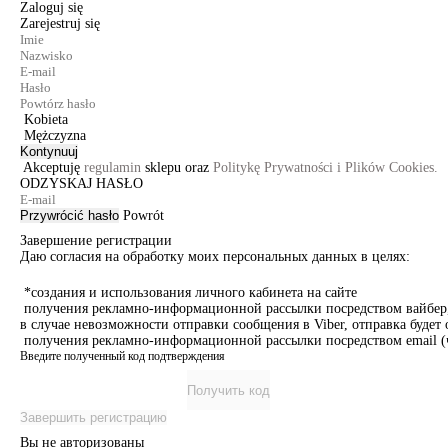
Zaloguj się
Zarejestruj się
Kobieta
Mężczyzna
Kontynuuj
Akceptuję
regulamin
sklepu oraz
Politykę Prywatności i Plików Cookies.
ODZYSKAJ HASŁO
Przywrócić hasło
Powrót
Завершение регистрации
Даю согласия на обработку моих персональных данных в целях:
*создания и использования личного кабинета на сайте
получения рекламно-информационной рассылки посредством вайбер, 
в случае невозможности отправки сообщения в Viber, отправка буде
получения рекламно-информационной рассылки посредством email (ч
Введите полученный код подтверждения
Получить код
Завершить регистрацию
Вы не авторизованы