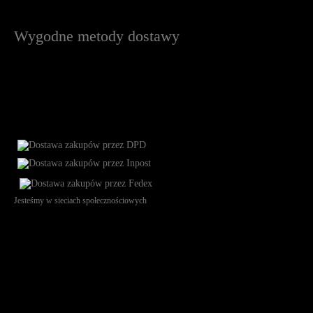
Wygodne metody dostawy
Jesteśmy w sieciach społecznościowych
Św. Teresy 91, 91-341, Łódź, Poland, NIP 732-216-37-57, REGON
101144034, Powszechna Kasa Oszczędności Bank Polski SA, ul.
Puławska 15, 02-515 Warszawa: 30102034080000410205628799.
Godziny pracy: 8:00-16:00 od poniedziałku do piątku. Czas realizacji
zamówienia wynosi od 24h do 2 dni roboczych.
© 2026 EuroTrade Tex Sp. z o.o.