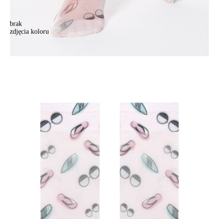
brak
zdjęcia koloru
Skarpetki damskie CONTE ELEGANT FANTASY, r.23-25, 106
Skarpetki damskie CONTE ELEGANT FANTASY, r.23-25, 106
13,90 zł
Kolory:
BRAK
ZDJĘCIA
Rozmiary:
Tabela rozmiarów
36-39
Ilość:
-
+
DODAJ DO KOSZYKA
Jak złożyć zamówienie
POWIADOM MNIE O DOSTĘPNOŚCI
ПОЛУЧИТЬ ПО EMAIL
Dostawa