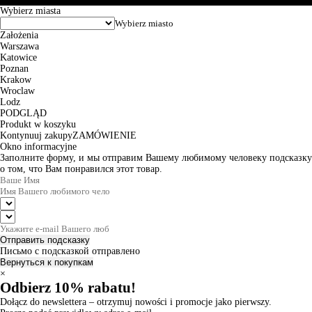
Wybierz miasta
Założenia
Warszawa
Katowice
Poznan
Krakow
Wroclaw
Lodz
PODGLĄD
Produkt w koszyku
Kontynuuj zakupy
ZAMÓWIENIE
Okno informacyjne
Заполните форму, и мы отправим Вашему любимому человеку подсказку
о том, что Вам понравился этот товар.
Отправить подсказку
Письмо с подсказкой отправлено
Вернуться к покупкам
×
Odbierz 10% rabatu!
Dołącz do newslettera – otrzymuj nowości i promocje jako pierwszy.