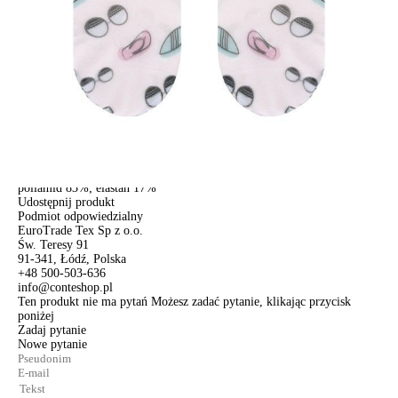
Kurier,
darmowa od 99 zł
czas dostawy: 1-2 dni robocze
Paczkomaty InPost 24/7,
darmowa od 50 zł
czas dostawy: 1-2 dni robocze
Odbiór osobisty
w sklepie Conte (Łodz)
pn.- czw. 8:00 - 16:00, pt. 8:00 - 14:00
Opis produktu
Opinie
Pytania
O produkcie
.
SKU
1001290370030000106
Skład
poliamid 83%; elastan 17%
Udostępnij produkt
Podmiot odpowiedzialny
EuroTrade Tex Sp z o.o.
Św. Teresy 91
91-341, Łódź, Polska
+48 500-503-636
info@conteshop.pl
Ten produkt nie ma pytań Możesz zadać pytanie, klikając przycisk
poniżej
Zadaj pytanie
Nowe pytanie