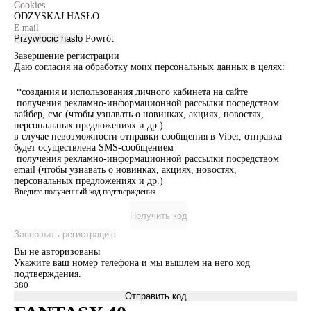
Cookies.
ODZYSKAJ HASŁO
Przywrócić hasło
Powrót
Завершение регистрации
Даю согласия на обработку моих персональных данных в целях:
*создания и использования личного кабинета на сайте
получения рекламно-информационной рассылки посредством
вайбер, смс (чтобы узнавать о новинках, акциях, новостях,
персональных предложениях и др.)
в случае невозможности отправки сообщения в Viber, отправка
будет осуществлена SMS-сообщением
получения рекламно-информационной рассылки посредством
email (чтобы узнавать о новинках, акциях, новостях,
персональных предложениях и др.)
Введите полученный код подтверждения
Получить код
Завершить регистрацию
Вы не авторизованы
Укажите ваш номер телефона и мы вышлем на него код
подтверждения.
Отправить код