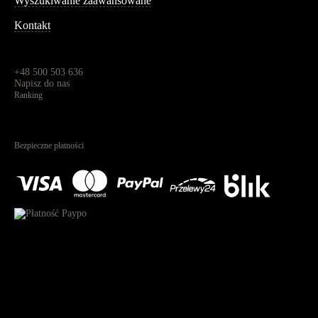
Wyszukiwanie zaawansowane
Kontakt
Dane kontaktowe
Św. Teresy 91,
91-341, Łódź, Polska
+48 500 503 636
Napisz do nas
Ranking
4.95
Na podstawie
1825
recenzji
Bezpieczne płatności