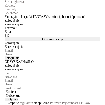
Strona główna
Kobiety
Skarpety
Kolorowe
Fantazyjne skarpetki FANTASY z imitacją haftu i "pikotem"
Zaloguj się
Zarejestruj się
Телефон
Email
Отправить код
Zaloguj się
Zarejestruj się
Zaloguj się
ODZYSKAJ HASŁO
Zaloguj się
Zarejestruj się
Kobieta
Mężczyzna
Kontynuuj
Akceptuję
regulamin
sklepu oraz
Politykę Prywatności i Plików