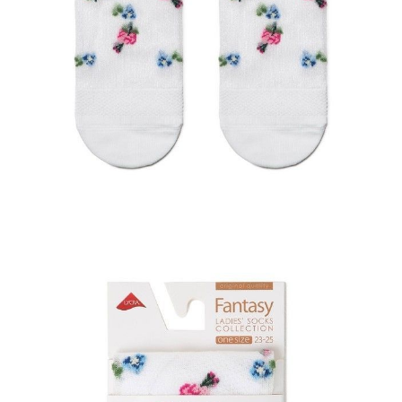
ПОЛУЧИТЬ ПО EMAIL
Dostawa
Kurier,
darmowa od 99 zł
czas dostawy: 1-2 dni robocze
Paczkomaty InPost 24/7,
darmowa od 50 zł
czas dostawy: 1-2 dni robocze
Odbiór osobisty
w sklepie Conte (Łodz)
pn.- czw. 8:00 - 16:00, pt. 8:00 - 14:00
Opis produktu
Opinie
Pytania
O produkcie
Imitacja haftu ręcznego z motywami kwiatowymi, „pikot”, lśniący
lureks, przezroczysta siateczka - w tych fantazyjnych skarpetkach
wszystko jest idealne.
Skarpetki wyglądają tak stylowo, że można je bezpiecznie nosić z
zakrytymi lub odkrytymi butami.
Dodaj modne akcenty do swojego wyglądu dzięki nowym modnym
skarpetom!
SKU
1001290520010015137
Skład
poliamid 70%; bawełna 20%; poliester 10%
Udostępnij produkt
Podmiot odpowiedzialny
EuroTrade Tex Sp z o.o.