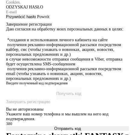
Cookies.
ODZYSKAJ HASŁO
Przywrócić hasło
Powrót
Завершение регистрации
Даю согласия на обработку моих персональных данных в целях:
*создания и использования личного кабинета на сайте
получения рекламно-информационной рассылки посредством
вайбер, смс (чтобы узнавать о новинках, акциях, новостях,
персональных предложениях и др.)
в случае невозможности отправки сообщения в Viber, отправка
будет осуществлена SMS-сообщением
получения рекламно-информационной рассылки посредством
email (чтобы узнавать о новинках, акциях, новостях,
персональных предложениях и др.)
Введите полученный код подтверждения
Получить код
Завершить регистрацию
Вы не авторизованы
Укажите ваш номер телефона и мы вышлем на него код
подтверждения.
Отправить код