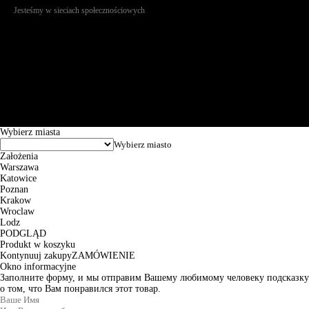
Jesteśmy w sieciach społecznościowych
Św. Teresy 91, 91-341, Łódź, Poland, NIP 732-216-37-57, REGON
101144034, Powszechna Kasa Oszczędności Bank Polski SA, ul.
Puławska 15, 02-515 Warszawa: 30102034080000410205628799.
Godziny pracy: 8:00-16:00 od poniedziałku do piątku. Czas realizacji
zamówienia wynosi od 24h do 2 dni roboczych.
© 2026 EuroTrade Tex Sp. z o.o.
Wybierz miasta
Założenia
Warszawa
Katowice
Poznan
Krakow
Wroclaw
Lodz
PODGLĄD
Produkt w koszyku
Kontynuuj zakupy
ZAMÓWIENIE
Okno informacyjne
Заполните форму, и мы отправим Вашему любимому человеку подсказку
о том, что Вам понравился этот товар.