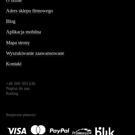
O firmie
Adres sklepu firmowego
Blog
Aplikacja mobilna
Informacja
Mapa strony
Wyszukiwanie zaawansowane
Kontakt
Dane kontaktowe
Św. Teresy 91,
91-341, Łódź, Polska
+48 500 503 636
Napisz do nas
Ranking
4.95
Na podstawie
1823
recenzji
Bezpieczne płatności