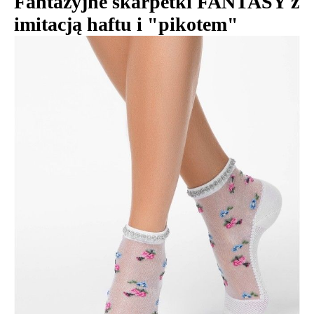
Fantazyjne skarpetki FANTASY z
imitacją haftu i "pikotem"