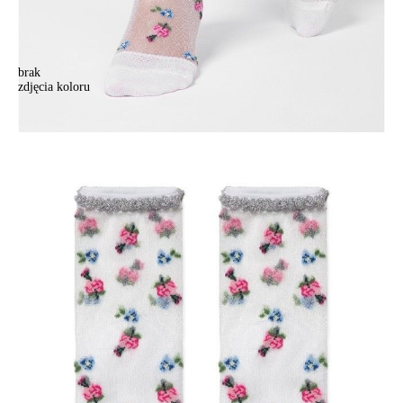
brak
zdjęcia koloru
Skarpety damskie CONTE ELEGANT FANTASY, r.23, 137 biały
Skarpety damskie CONTE ELEGANT FANTASY, r.23, 137 biały
23,90 zł
Kolory:
BRAK
ZDJĘCIA
Rozmiary:
Tabela rozmiarów
36-37
38-39
Ilość:
-
+
DODAJ DO KOSZYKA
Jak złożyć zamówienie
POWIADOM MNIE O DOSTĘPNOŚCI