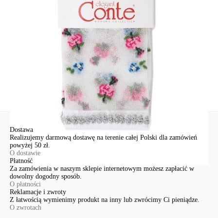
Św. Teresy 91
91-341, Łódź, Polska
+48 500-503-636
info@conteshop.pl
Ten produkt nie ma pytań Możesz zadać pytanie, klikając przycisk
poniżej
Zadaj pytanie
Nowe pytanie
Wyślij
Dostawa
Realizujemy darmową dostawę na terenie całej Polski dla zamówień
powyżej 50 zł.
O dostawie
Płatność
Za zamówienia w naszym sklepie internetowym możesz zapłacić w
dowolny dogodny sposób.
O płatności
Reklamacje i zwroty
Z łatwością wymienimy produkt na inny lub zwrócimy Ci pieniądze.
O zwrotach