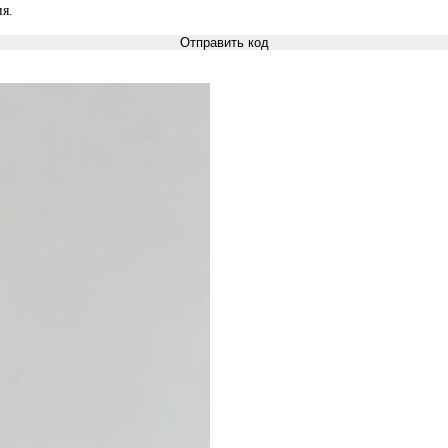
я.
Отправить код