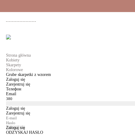
+48 500 503 636
KOBIETY
MĘŻCZYŹNI
DLA DZIEWCZYNEK
DL
Strona główna
Kobiety
Skarpety
Kolorowe
Grube skarpetki z wzorem
Zaloguj się
Zarejestruj się
Телефон
Email
Zaloguj się
Zarejestruj się
Zaloguj się
ODZYSKAJ HASŁO