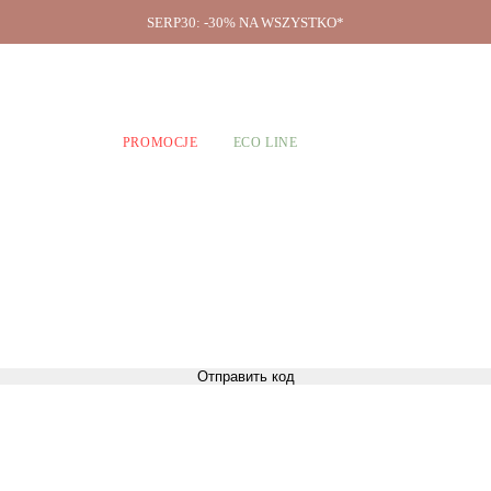
SERP30: -30% NA WSZYSTKO*
O firmie
A CHŁOPCÓW
PROMOCJE
ECO LINE
Отправить код