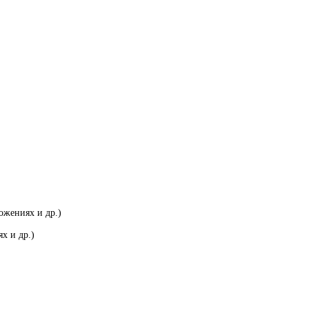
ожениях и др.)
х и др.)