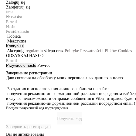
Zaloguj się
Zarejestruj się
Kobieta
Mężczyzna
Kontynuuj
Akceptuję
regulamin
sklepu oraz
Politykę Prywatności i Plików Cookies.
ODZYSKAJ HASŁO
Przywrócić hasło
Powrót
Завершение регистрации
Даю согласия на обработку моих персональных данных в целях:
*создания и использования личного кабинета на сайте
получения рекламно-информационной рассылки посредством вайбер, 
в случае невозможности отправки сообщения в Viber, отправка буде
получения рекламно-информационной рассылки посредством email (ч
Введите полученный код подтверждения
Получить код
Завершить регистрацию
Вы не авторизованы