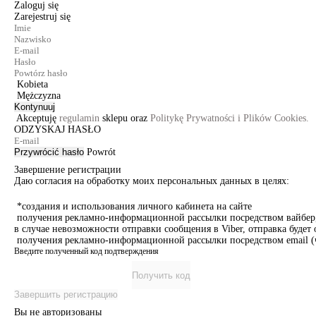
Zaloguj się
Zarejestruj się
Kobieta
Mężczyzna
Kontynuuj
Akceptuję
regulamin
sklepu oraz
Politykę Prywatności i Plików Cookies.
ODZYSKAJ HASŁO
Przywrócić hasło
Powrót
Завершение регистрации
Даю согласия на обработку моих персональных данных в целях:
*создания и использования личного кабинета на сайте
получения рекламно-информационной рассылки посредством вайбер, 
в случае невозможности отправки сообщения в Viber, отправка буде
получения рекламно-информационной рассылки посредством email (ч
Введите полученный код подтверждения
Получить код
Завершить регистрацию
Вы не авторизованы