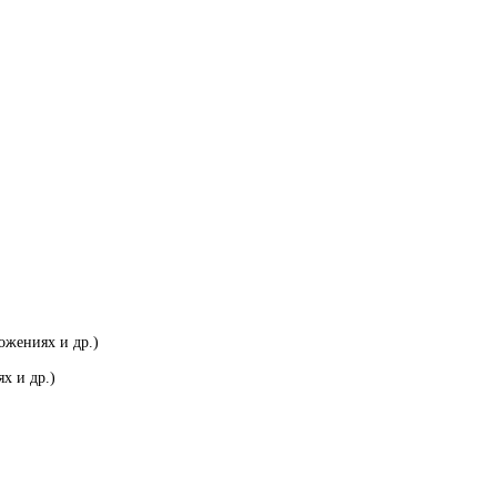
ожениях и др.)
х и др.)