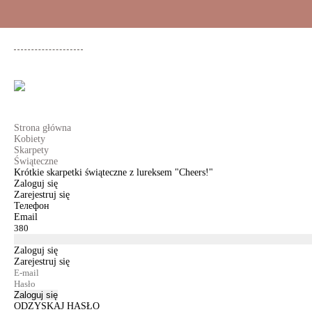
+48 500 503 636
KOBIETY
MĘŻCZYŹNI
DLA DZIEWCZYNEK
DL
Strona główna
Kobiety
Skarpety
Świąteczne
Krótkie skarpetki świąteczne z lureksem "Cheers!"
Zaloguj się
Zarejestruj się
Телефон
Email
Zaloguj się
Zarejestruj się
Zaloguj się
ODZYSKAJ HASŁO