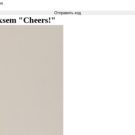
я.
Отправить код
eksem "Cheers!"