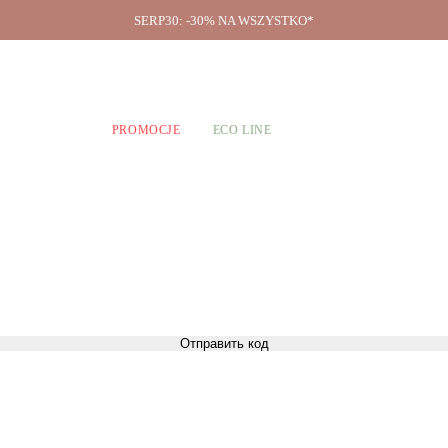
SERP30: -30% NA WSZYSTKO*
O firmie
A CHŁOPCÓW
PROMOCJE
ECO LINE
Отправить код